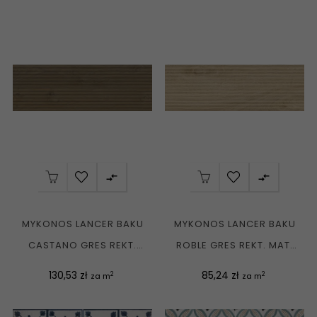


MYKONOS LANCER BAKU
MYKONOS LANCER BAKU
CASTANO GRES REKT.
ROBLE GRES REKT. MAT.
MAT.
DREWNOPODOBNE...
Cena
Cena
130,53 zł
85,24 zł
2
2
za m
za m
DREWNOPODOBNE...