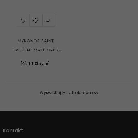

MYKONOS SAINT
LAURENT MATE GRES
REKT. KAMIEŃ CZARNY...
Cena
141,44 zł
2
za m
Wyświetlaj 1-11 z 11 elementów
Kontakt