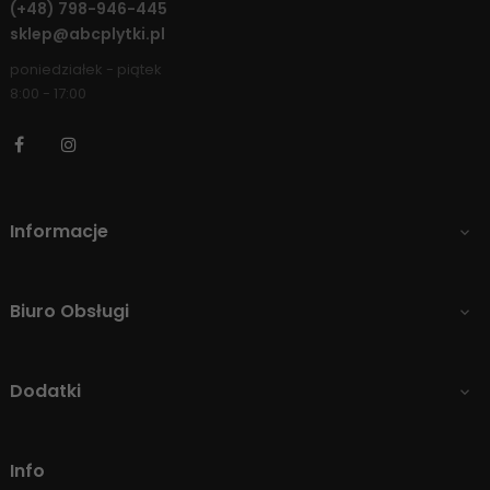
(+48)
798-946-445
sklep@abcplytki.pl
poniedziałek - piątek
8:00 - 17:00
Facebook
Instagram
Informacje

Biuro Obsługi

Dodatki

Info