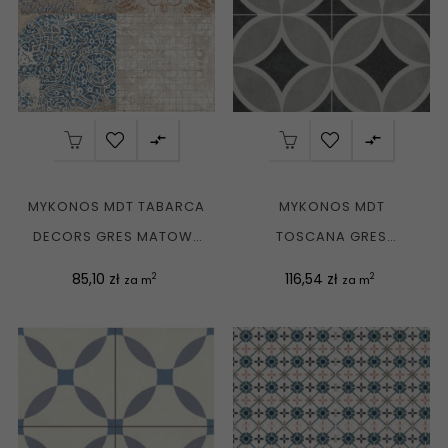


MYKONOS MDT TABARCA
MYKONOS MDT
DECORS GRES MATOWY
TOSCANA GRES
PATCHWORK 45X45 G1
MATOWY PATCHWORK
Cena
Cena
85,10 zł
116,54 zł
2
2
za m
za m
45X45 G1