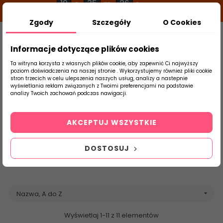
19
35
25
g
m
s
Zgody
Szczegóły
O Cookies
0
Szukaj
Informacje dotyczące plików cookies
Ta witryna korzysta z własnych plików cookie, aby zapewnić Ci najwyższy
poziom doświadczenia na naszej stronie . Wykorzystujemy również pliki cookie
stron trzecich w celu ulepszenia naszych usług, analizy a nastepnie
Strona Główna
Salon / Taras
Mykonos
wyświetlania reklam związanych z Twoimi preferencjami na podstawie
produktu
analizy Twoich zachowań podczas nawigacji.
Mykonos
AKCEPTUJ WSZYSTKIE
Internetowy sklep z płytkami ceramicznymi
Mykonos
- flizy,
płytki ceramiczne, flizy, płytki gresowe ceramiczne łazienkowe,
DOSTOSUJ
salon, taras
Nazwa, A do Z

Wyświetlaj 1-11 z 11 elementów