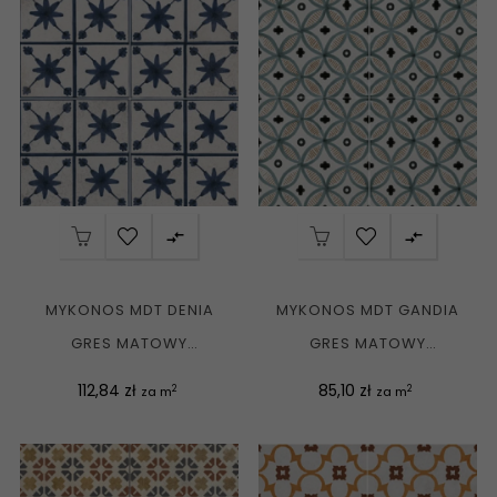


MYKONOS MDT DENIA
MYKONOS MDT GANDIA
GRES MATOWY
GRES MATOWY
PATCHWORK 45X45 G1
PATCHWORK 45X45 G1
Cena
Cena
112,84 zł
85,10 zł
2
2
za m
za m