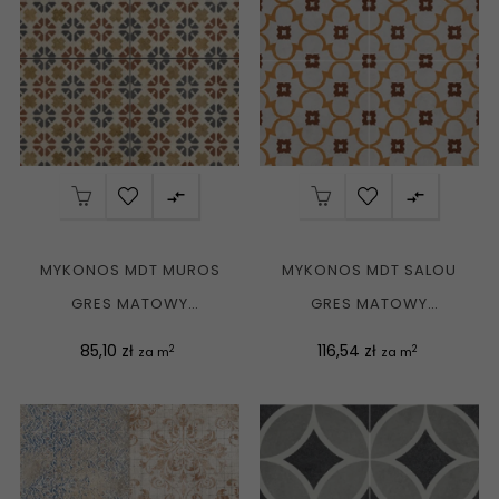


MYKONOS MDT MUROS
MYKONOS MDT SALOU
GRES MATOWY
GRES MATOWY
PATCHWORK 45X45 G1
PATCHWORK 45X45 G1
Cena
Cena
85,10 zł
116,54 zł
2
2
za m
za m