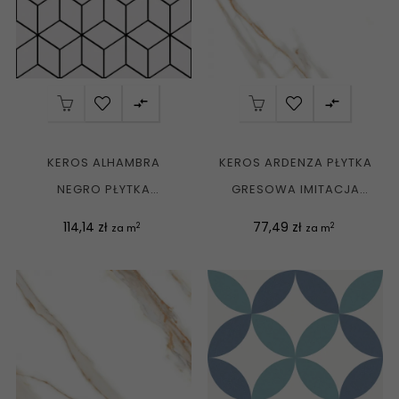


KEROS ALHAMBRA
KEROS ARDENZA PŁYTKA
NEGRO PŁYTKA
GRESOWA IMITACJA
PATCHWORKOWA MATT
MARMURU REKT....
Cena
Cena
114,14 zł
77,49 zł
2
2
za m
za m
25X25 G1