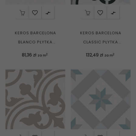


KEROS BARCELONA
KEROS BARCELONA
BLANCO PŁYTKA
CLASSIC PŁYTKA
GRESOWA MATT 25X25
GRESOWA MATT 25X25
Cena
Cena
81,36 zł
132,49 zł
2
2
za m
za m
G1
G1