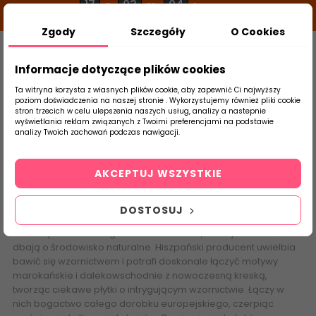
17
03
03
g
m
s
Zgody
Szczegóły
O Cookies
0
Szukaj
Informacje dotyczące plików cookies
Ta witryna korzysta z własnych plików cookie, aby zapewnić Ci najwyższy
poziom doświadczenia na naszej stronie . Wykorzystujemy również pliki cookie
stron trzecich w celu ulepszenia naszych usług, analizy a nastepnie
Strona Główna
Salon / Taras
Keros Ce
wyświetlania reklam związanych z Twoimi preferencjami na podstawie
produktu
analizy Twoich zachowań podczas nawigacji.
Keros Cerámica
AKCEPTUJ WSZYSTKIE
Keros
Cerámica stawia sobie jeden główny cel. Celem tym jest
oferowanie wysokiej jakości produktów oraz wysokiej jakości
DOSTOSUJ
usług swoim klientom. Aby cel ten był możliwy nieustannie
inwestuje w technologie zaawansowane, które jednocześnie
dbają o środowisko naturalne. Hiszpański producent uwielbia
bawić się wzornictwem i potrafi doskonale łączyć motywy
marokańskie i dalekowschodnie z nowoczesną kreską,
tworząc ciekawe płytki o intrygującym wzornictwie. Łączy w
nich bogactwo całego dorobku europejskiego, czerpiąc