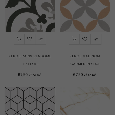


KEROS PARIS VENDOME
KEROS VALENCIA
PŁYTKA
CARMEN PŁYTKA
PATCHWORKOWA MATT
PATCHWORKOWA MATT
Cena
Cena
67,50 zł
67,50 zł
2
2
za m
za m
25X25 G1
25X25 G1