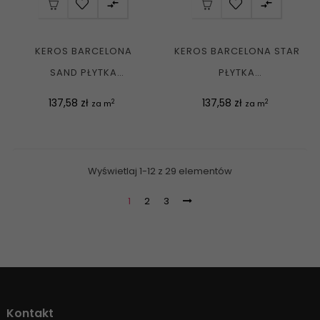


KEROS BARCELONA
KEROS BARCELONA STAR
SAND PŁYTKA
PŁYTKA
PATCHWORKOWA MATT
PATCHWORKOWA MATT
Cena
Cena
137,58 zł
137,58 zł
2
2
za m
za m
25X25 G1
25X25 G1
Wyświetlaj 1-12 z 29 elementów
1
2
3
Kontakt