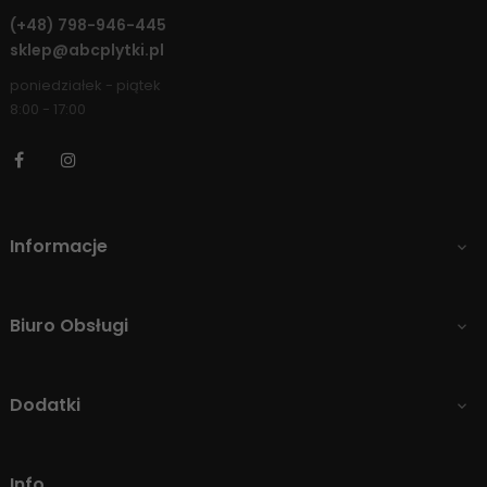
(+48)
798-946-445
sklep@abcplytki.pl
poniedziałek - piątek
8:00 - 17:00
Facebook
Instagram
Informacje

Biuro Obsługi

Dodatki

Info