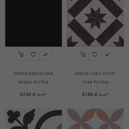


KEROS BARCELONA
KEROS CHEZ COCO
NEGRO PŁYTKA
STAR PŁYTKA
GRESOWA MATT 25X25
PATCHWORKOWA MATT
Cena
Cena
67,50 zł
67,50 zł
2
2
za m
za m
G1
25X25 G1