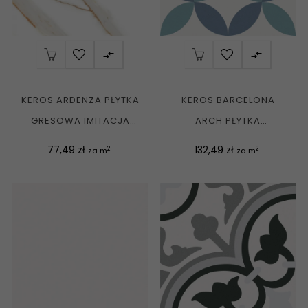


KEROS ARDENZA PŁYTKA
KEROS BARCELONA
GRESOWA IMITACJA
ARCH PŁYTKA
MARMURU REKT. MATT...
PATCHWORKOWA MATT
Cena
Cena
77,49 zł
132,49 zł
2
2
za m
za m
25X25 G1