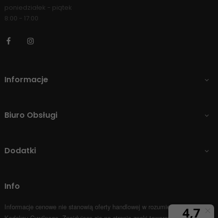
poniedziałek - piątek
8:00 - 17:00
Facebook
Instagram
Informacje

Biuro Obsługi

Dodatki

Info
Informacje cenowe nie stanowią oferty handlowej w rozumieniu Art.66 par.1
Kodeksu Cywilnego.
Znajdujące się na stronie znaki towarowe i nazwy firm