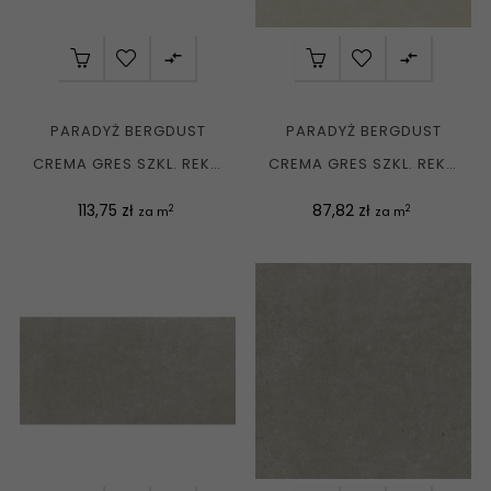


PARADYŻ BERGDUST
PARADYŻ BERGDUST
CREMA GRES SZKL. REKT.
CREMA GRES SZKL. REKT.
MAT. 59,8X119,8 G1
MAT. 59,8X59,8 G1
Cena
Cena
113,75 zł
87,82 zł
2
2
za m
za m