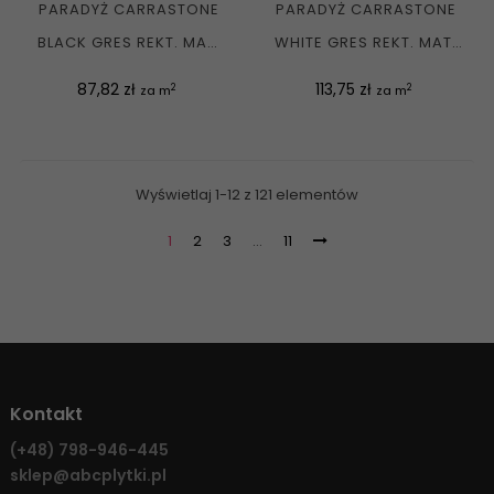
PARADYŻ CARRASTONE
PARADYŻ CARRASTONE
BLACK GRES REKT. MAT.
WHITE GRES REKT. MAT.
59,8X59,8 G1
59,8X119,8 G1
Cena
Cena
87,82 zł
113,75 zł
2
2
za m
za m
Wyświetlaj 1-12 z 121 elementów
1
2
3
…
11
Kontakt
(+48)
798-946-445
sklep@abcplytki.pl