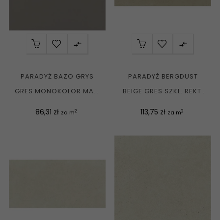


PARADYŻ BAZO GRYS
PARADYŻ BERGDUST
GRES MONOKOLOR MAT.
BEIGE GRES SZKL. REKT.
30X30 G1
MAT. 59,8X119,8 G1
Cena
Cena
86,31 zł
113,75 zł
2
2
za m
za m