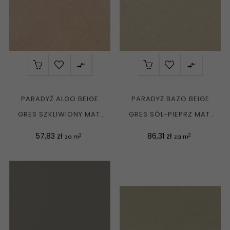


PARADYŻ ALGO BEIGE
PARADYŻ BAZO BEIGE
GRES SZKLIWIONY MAT.
GRES SÓL-PIEPRZ MAT.
30X30 G1
30X30 G1
Cena
Cena
57,83 zł
86,31 zł
2
2
za m
za m