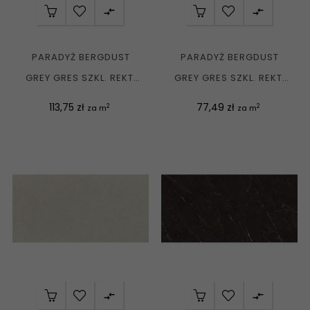


PARADYŻ BERGDUST
PARADYŻ BERGDUST
GREY GRES SZKL. REKT.
GREY GRES SZKL. REKT.
MAT. 119,8X59,8 G1
MAT. 59,8X59,8 G1
Cena
Cena
113,75 zł
77,49 zł
2
2
za m
za m

