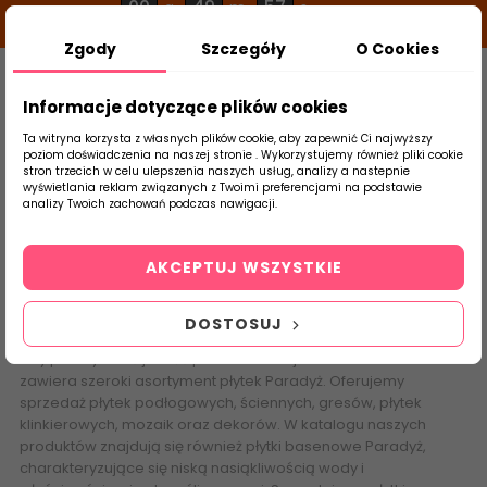
00
49
56
g
m
s
Zgody
Szczegóły
O Cookies
0
Szukaj
Informacje dotyczące plików cookies
Ta witryna korzysta z własnych plików cookie, aby zapewnić Ci najwyższy
poziom doświadczenia na naszej stronie . Wykorzystujemy również pliki cookie
stron trzecich w celu ulepszenia naszych usług, analizy a nastepnie
Strona Główna
Salon / Taras
Paradyż C
wyświetlania reklam związanych z Twoimi preferencjami na podstawie
produktu
analizy Twoich zachowań podczas nawigacji.
Paradyż Classica
AKCEPTUJ WSZYSTKIE
Producent płytek
Paradyż
to jeden z liderów na rynku rodzimej
ceramiki, który świętował w 2019 roku 30-lecie działalności.
DOSTOSUJ
Przez wiele lat nieustannie rozwijał technologie produkcyjne,
aby podwyższać jakość produkowanej ceramiki.Nasza oferta
zawiera szeroki asortyment płytek Paradyż. Oferujemy
sprzedaż płytek podłogowych, ściennych, gresów, płytek
klinkierowych, mozaik oraz dekorów. W katalogu naszych
produktów znajdują się również płytki basenowe Paradyż,
charakteryzujące się niską nasiąkliwością wody i