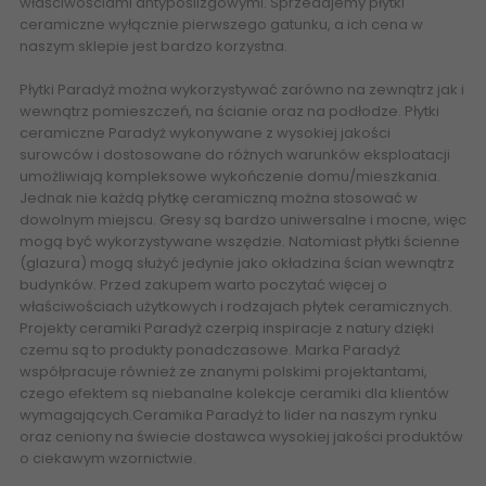
właściwościami antypoślizgowymi. Sprzedajemy płytki
ceramiczne wyłącznie pierwszego gatunku, a ich cena w
naszym sklepie jest bardzo korzystna.
Płytki
Paradyż
można wykorzystywać zarówno na zewnątrz jak i
wewnątrz pomieszczeń, na ścianie oraz na podłodze. Płytki
ceramiczne Paradyż wykonywane z wysokiej jakości
surowców i dostosowane do różnych warunków eksploatacji
umożliwiają kompleksowe wykończenie domu/mieszkania.
Jednak nie każdą płytkę ceramiczną można stosować w
dowolnym miejscu. Gresy są bardzo uniwersalne i mocne, więc
mogą być wykorzystywane wszędzie. Natomiast płytki ścienne
(glazura) mogą służyć jedynie jako okładzina ścian wewnątrz
budynków. Przed zakupem warto poczytać więcej o
właściwościach użytkowych i rodzajach płytek ceramicznych.
Projekty ceramiki
Paradyż
czerpią inspiracje z natury dzięki
czemu są to produkty ponadczasowe. Marka Paradyż
współpracuje również ze znanymi polskimi projektantami,
czego efektem są niebanalne kolekcje ceramiki dla klientów
wymagających.Ceramika Paradyż to lider na naszym rynku
oraz ceniony na świecie dostawca wysokiej jakości produktów
o ciekawym wzornictwie.