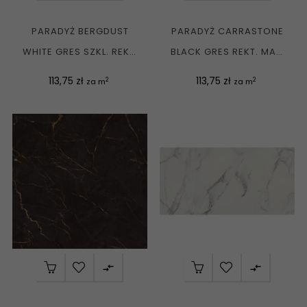
PARADYŻ BERGDUST
PARADYŻ CARRASTONE
WHITE GRES SZKL. REKT.
BLACK GRES REKT. MAT.
MAT. 59,8X119,8 G1
59,8X119,8 G1
Cena
Cena
113,75 zł
113,75 zł
2
2
za m
za m

