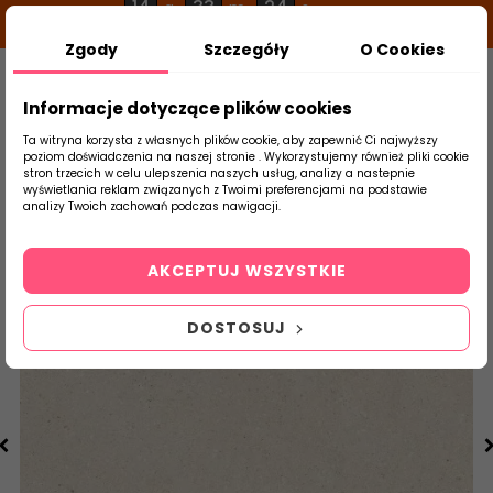
14
33
24
g
m
s
Zgody
Szczegóły
O Cookies
0
Szukaj
Informacje dotyczące plików cookies
Ta witryna korzysta z własnych plików cookie, aby zapewnić Ci najwyższy
poziom doświadczenia na naszej stronie . Wykorzystujemy również pliki cookie
stron trzecich w celu ulepszenia naszych usług, analizy a nastepnie
Strona Główna
Salon / Taras
Paradyż 
wyświetlania reklam związanych z Twoimi preferencjami na podstawie
produktu
analizy Twoich zachowań podczas nawigacji.
AKCEPTUJ WSZYSTKIE
DOSTOSUJ