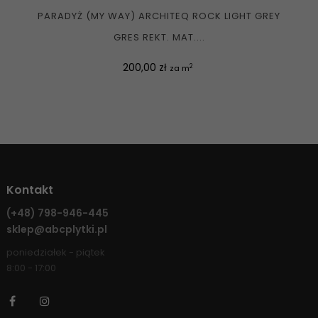
PARADYŻ (MY WAY) ARCHITEQ ROCK LIGHT GREY
GRES REKT. MAT....
Cena
200,00 zł
2
za m
Kontakt
(+48)
798-946-445
sklep@abcplytki.pl
poniedziałek - piątek
8:00 - 17:00
Facebook
Instagram