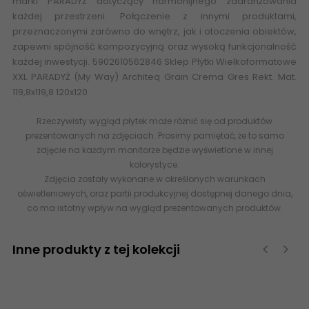
marki
PARADYŻ
dotyczący harmonijnego zaaranżowania
każdej przestrzeni. Połączenie z innymi produktami,
przeznaczonymi zarówno do wnętrz, jak i otoczenia obiektów,
zapewni spójność kompozycyjną oraz wysoką funkcjonalność
każdej inwestycji. 5902610562846 Sklep Płytki Wielkoformatowe
XXL PARADYŻ (My Way) Architeq Grain Crema Gres Rekt. Mat.
119,8x119,8 120x120
Rzeczywisty wygląd płytek może różnić się od produktów
prezentowanych na zdjęciach. Prosimy pamiętać, że to samo
zdjęcie na każdym monitorze będzie wyświetlone w innej
kolorystyce.
Zdjęcia zostały wykonane w określonych warunkach
oświetleniowych, oraz partii produkcyjnej dostępnej danego dnia,
co ma istotny wpływ na wygląd prezentowanych produktów.
Inne produkty z tej kolekcji
‹
›