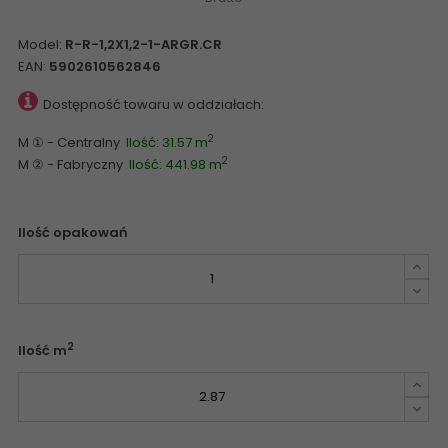
Model:
R-R-1,2X1,2-1-ARGR.CR
EAN:
5902610562846
Dostępność towaru w oddziałach:
2
M ① - Centralny
Ilość: 31.57 m
2
M ② - Fabryczny
Ilość: 441.98 m
Ilość opakowań
2
Ilość m