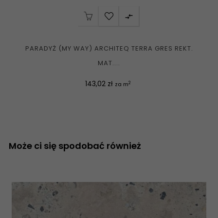

PARADYŻ (MY WAY) ARCHITEQ TERRA GRES REKT.
MAT....
Cena
143,02 zł
2
za m
Może ci się spodobać również