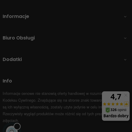
Informacje

Biuro Obsługi

Dodatki

Info
Informacje cenowe nie stanowią oferty handlowej w rozumieniu Art.66 par.1
Kodeksu Cywilnego.
Znajdujące się na stronie znaki towarowe i nazwy firm
są ich wyłączną własnością, zostały użyte jedynie w celu informacyjnym.
Rzeczywisty wygląd produktów może różnić się od tych prezentowanych na
zdjęciach.