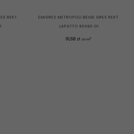
ES REKT.
EMIGRES METROPOLI BEIGE GRES REKT.
1
LAPATTO 80X80 G1
Cena
91,68 zł
2
za m