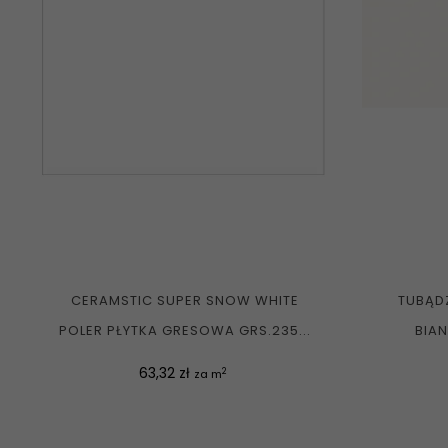
CERAMSTIC SUPER SNOW WHITE
TUBĄDZ
POLER PŁYTKA GRESOWA GRS.235...
BIAN
Cena
63,32 zł
2
za m