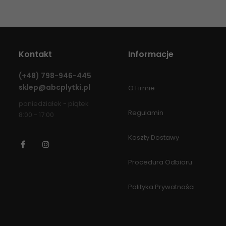
Kontakt
Informacje
(+48)
798-946-445
sklep@abcplytki.pl
O Firmie
poniedziałek - piątek
Regulamin
8:00 - 17:00
Koszty Dostawy
Facebook
Instagram
Procedura Odbioru
Polityka Prywatności