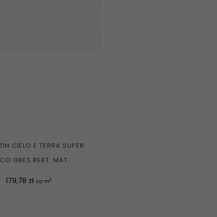
IN CIELO E TERRA SUPER
CO GRES REKT. MAT....
Cena
179,78 zł
2
za m