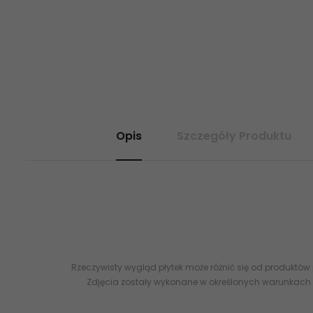
Opis
Szczegóły Produktu
Flizy Gres terakota białe płytki gresowe polerowane poler rekt
Rzeczywisty wygląd płytek może różnić się od produktów
Zdjęcia zostały wykonane w określonych warunkach 