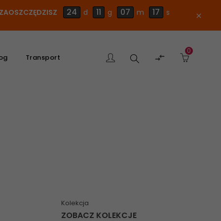
24
11
07
16
E ZAOSZCZĘDZISZ
d
g
m
s
close
0
Szukaj

og
Transport
produktu
Kolekcja
ZOBACZ KOLEKCJE