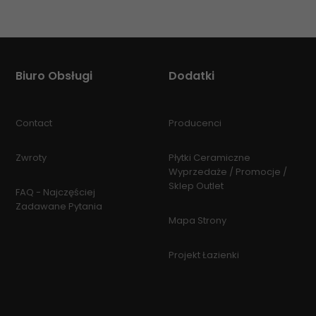
Biuro Obsługi
Dodatki
Contact
Producenci
Zwroty
Płytki Ceramiczne
Wyprzedaże / Promocje /
Sklep Outlet
FAQ - Najczęściej
Zadawane Pytania
Mapa Strony
Projekt Łazienki