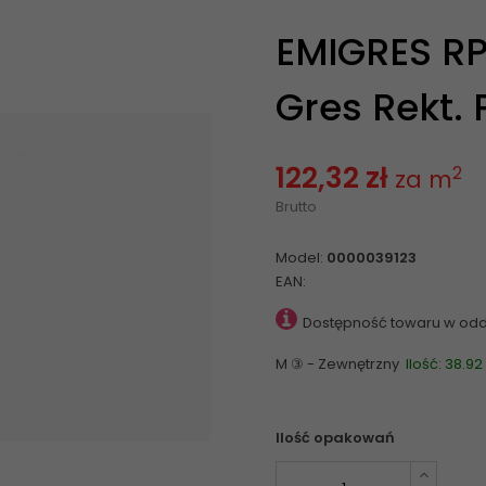
EMIGRES RP
Gres Rekt. 
122,32 zł
2
za m
Brutto
Model:
0000039123
EAN:
Dostępność towaru w odd
M ③ - Zewnętrzny
Ilość: 38.9
Ilość opakowań