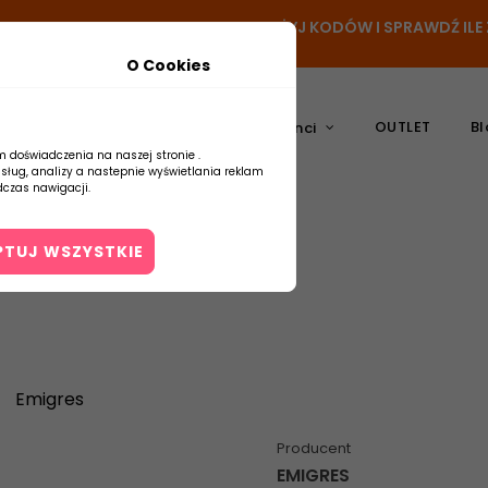
N
- DODAJ PRODUKT DO KOSZYKA, UŻYJ KODÓW I SPRAWDŹ IL
O Cookies
OUTLET
Bl
atura
Ceramika
Producenci
m doświadczenia na naszej stronie .
usług, analizy a nastepnie wyświetlania reklam
czas nawigacji.
PTUJ WSZYSTKIE
Kontakt
Emigres
Producent
EMIGRES