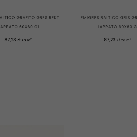
ALTICO GRAFITO GRES REKT.
EMIGRES BALTICO GRIS GR
LAPPATO 60X60 G1
LAPPATO 60X60 G
Cena
Cena
87,23 zł
87,23 zł
2
2
za m
za m