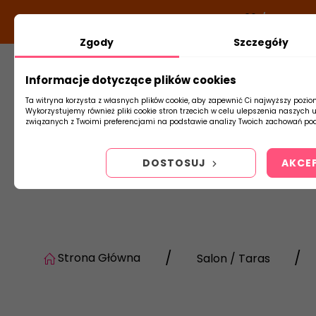
DODATKOWY RABAT Z KODEM:
NEWLOOK26
/
TUBADZI
Zgody
Szczegóły
Informacje dotyczące plików cookies
Płytki
Arm
Ta witryna korzysta z własnych plików cookie, aby zapewnić Ci najwyższy pozio
Wykorzystujemy również pliki cookie stron trzecich w celu ulepszenia naszych 
związanych z Twoimi preferencjami na podstawie analizy Twoich zachowań pod
DOSTOSUJ
AKCE
Strona Główna
Salon / Taras