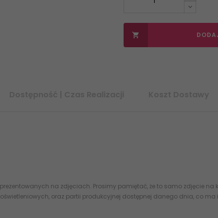
DODA

Dostępność | Czas Realizacji
Koszt Dostawy
yfikowane sklep z płytkami
EMIGRES
RP Pure-Pul Pure Pulido Gres Rekt. 
 prezentowanych na zdjęciach. Prosimy pamiętać, że to samo zdjęcie na k
oświetleniowych, oraz partii produkcyjnej dostępnej danego dnia, co ma