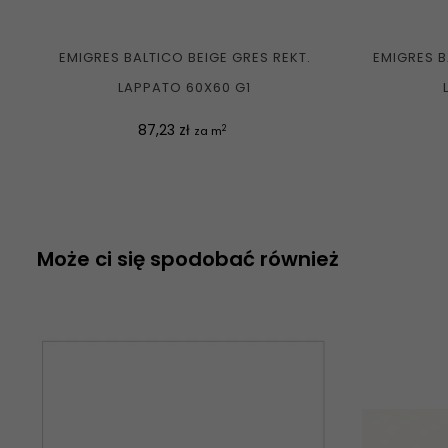
EMIGRES BALTICO BEIGE GRES REKT.
EMIGRES B
LAPPATO 60X60 G1
Cena
87,23 zł
2
za m
Może ci się spodobać również