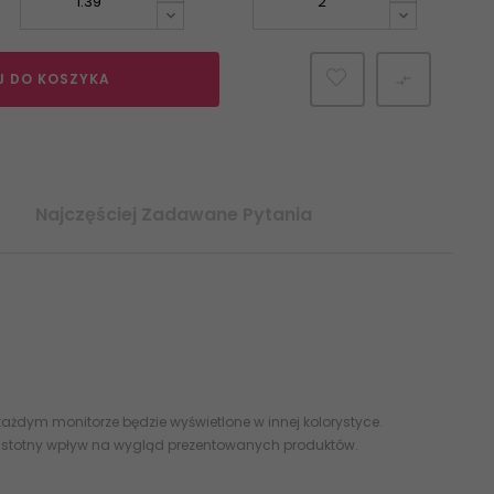
J DO KOSZYKA

Najczęściej Zadawane Pytania
Poler 59x1196 0x120
białe czarne
ażdym monitorze będzie wyświetlone w innej kolorystyce.
 istotny wpływ na wygląd prezentowanych produktów.