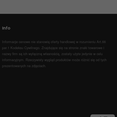
Info
Informacje cenowe nie stanowią oferty handlowej w rozumieniu Art.66
par.1 Kodeksu Cywilnego.
Znajdujące się na stronie znaki towarowe i
nazwy firm są ich wyłączną własnością, zostały użyte jedynie w celu
informacyjnym.
Rzeczywisty wygląd produktów może różnić się od tych
prezentowanych na zdjęciach.