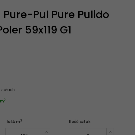
 Pure-Pul Pure Pulido
Poler 59x119 G1
ziałach:
2
2 m
2
Ilość m
Ilość sztuk