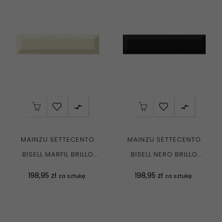


MAINZU SETTECENTO
MAINZU SETTECENTO
BISELL MARFIL BRILLO
BISELL NERO BRILLO
7,5X30 GAT I
7,5X30 GAT I
Cena
Cena
198,95 zł
198,95 zł
za sztukę
za sztukę