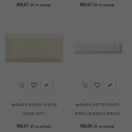
Cena
Cena
189,97 zł
189,97 zł
za sztukę
za sztukę


MAINZU BISSEL VISON
MAINZU SETTECENTO
10X20 GAT I
BISELL BLANCO BRILLO
7,5X30 G1
Cena
Cena
189,97 zł
198,95 zł
za sztukę
za sztukę