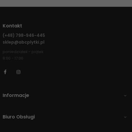
Kontakt
(+48)
798-946-445
sklep@abcplytki.pl
poniedziałek - piątek
8:00 - 17:00
Facebook
Instagram
Informacje

Biuro Obsługi
