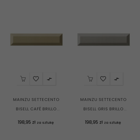


MAINZU SETTECENTO
MAINZU SETTECENTO
BISELL CAFÉ BRILLO
BISELL GRIS BRILLO
7,5X30 GAT I
7,5X30 GAT I
Cena
Cena
198,95 zł
198,95 zł
za sztukę
za sztukę