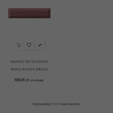

MAINZU SETTECENTO
BISELL ROSSO BRILLO
7,5X30 GAT I
Cena
198,95 zł
za sztukę
Wyświetlaj 1-11 z 11 elementów