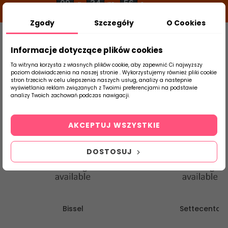
09
34
56
g
m
s
Zgody
Szczegóły
O Cookies
0
Szukaj
Informacje dotyczące plików cookies
Ta witryna korzysta z własnych plików cookie, aby zapewnić Ci najwyższy
poziom doświadczenia na naszej stronie . Wykorzystujemy również pliki cookie
stron trzecich w celu ulepszenia naszych usług, analizy a nastepnie
Strona Główna
Płytki Łazienkowe
Mainz
wyświetlania reklam związanych z Twoimi preferencjami na podstawie
produktu
analizy Twoich zachowań podczas nawigacji.
Mainzu Ceramica
AKCEPTUJ WSZYSTKIE
DOSTOSUJ
Bissel
Settecento