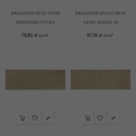
BALDOCER NEVE SATIN
BALDOCER SPACE NEVE
WB3090LB PŁYTKA
SATIN 40X120 G1
ŚCIENNA REKT. SATYNA...
Cena
Cena
79,82 zł
87,19 zł
2
2
za m
za m

