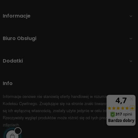
Informacje

Biuro Obsługi

Dodatki

Info
Informacje cenowe nie stanowią oferty handlowej w rozumieniu Art.66 par.1
Kodeksu Cywilnego.
Znajdujące się na stronie znaki towarowe i nazwy firm
są ich wyłączną własnością, zostały użyte jedynie w celu informacyjnym.
Rzeczywisty wygląd produktów może różnić się od tych prezentowanych na
zdjęciach.