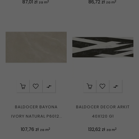
Cena
Cena
87,01 zł
86,72 zł
2
2
za m
za m
G1


BALDOCER BAYONA
BALDOCER DECOR ARKIT
IVORY NATURAL P6012L
40X120 G1
GRES REKT. MAT....
Cena
Cena
107,76 zł
132,62 zł
2
2
za m
za m