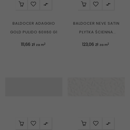


BALDOCER ADAGGIO
BALDOCER NEVE SATIN
GOLD PULIDO 60X60 G1
PŁYTKA ŚCIENNA
REKTYFIKOWANA 40X120
Cena
Cena
111,66 zł
123,06 zł
2
2
za m
za m
G1

