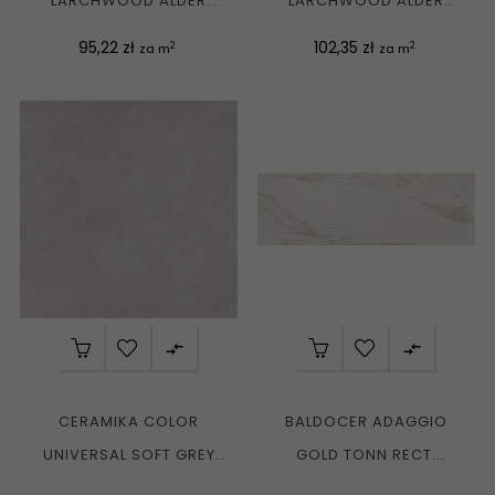
LARCHWOOD ALDER
LARCHWOOD ALDER
WB4012L PŁYTKA
WB4012R PŁYTKA
Cena
Cena
95,22 zł
102,35 zł
2
2
za m
za m
ŚCIENNA REKT....
ŚCIENNA REKT....


CERAMIKA COLOR
BALDOCER ADAGGIO
UNIVERSAL SOFT GREY
GOLD TONN RECT.
GRES REKT. MAT. 60X60
40X120 G.1