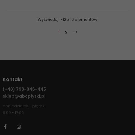
Wyświetlaj 1-12 z 16 elementów
1
2
Kontakt
(+48)
798-946-445
sklep@abcplytki.pl
poniedziałek - piątek
8:00 - 17:00
Facebook
Instagram