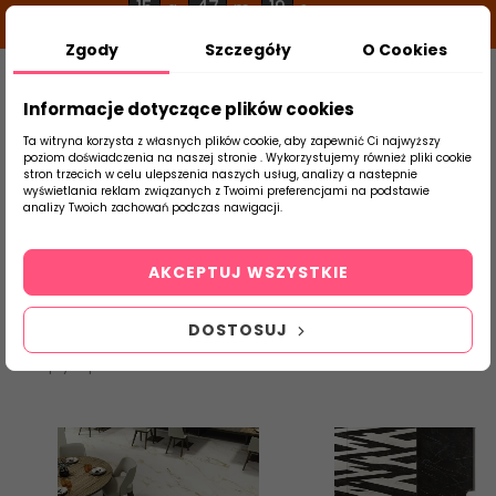
15
47
18
g
m
s
Zgody
Szczegóły
O Cookies
0
Szukaj
Informacje dotyczące plików cookies
Ta witryna korzysta z własnych plików cookie, aby zapewnić Ci najwyższy
poziom doświadczenia na naszej stronie . Wykorzystujemy również pliki cookie
stron trzecich w celu ulepszenia naszych usług, analizy a nastepnie
Strona Główna
Płytki Łazienkowe
Baldo
wyświetlania reklam związanych z Twoimi preferencjami na podstawie
produktu
analizy Twoich zachowań podczas nawigacji.
Baldocer
AKCEPTUJ WSZYSTKIE
Firma Baldocer to hiszpański producent płytek z wieloletnim
doświadczeniem, dzięki któremu zdobyła tytuł lidera w swojej
DOSTOSUJ
branży. Kolekcje łazienkowe Baldocer dostępne w sprzedaży w
abcplytki.pl