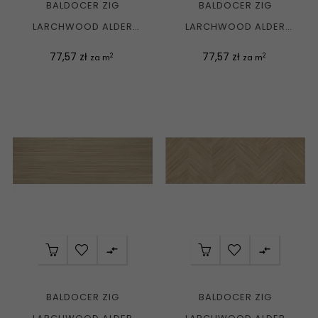
BALDOCER ZIG
BALDOCER ZIG
LARCHWOOD ALDER
LARCHWOOD ALDER
WB3090L PŁYTKA
WB3090R PŁYTKA
Cena
Cena
77,57 zł
77,57 zł
2
2
za m
za m
ŚCIENNA MAT....
ŚCIENNA MAT....


BALDOCER ZIG
BALDOCER ZIG