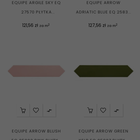
EQUIPE ARGILE SKY EQ
EQUIPE ARROW
27570 PŁYTKA
ADRIATIC BLUE EQ 25834
UNIWERSALNA
PŁYTKA ŚCIENNA...
Cena
Cena
121,56 zł
127,56 zł
2
2
za m
za m
CEGIEŁKA...


EQUIPE ARROW BLUSH
EQUIPE ARROW GREEN