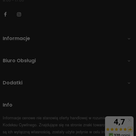
8:00 - 17:00
Facebook
Instagram
Informacje

Biuro Obsługi

Dodatki

Info
Informacje cenowe nie stanowią oferty handlowej w rozumieniu Art.66 par.1
Kodeksu Cywilnego.
Znajdujące się na stronie znaki towarowe i nazwy firm
są ich wyłączną własnością, zostały użyte jedynie w celu informacyjnym.