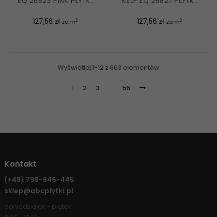
EQ 25823 PINK PŁYTKA
KELP EQ 25827 PŁYTKA
ŚCIENNA...
ŚCIENNA...
Cena
Cena
127,56 zł
127,56 zł
2
2
za m
za m
Wyświetlaj 1-12 z 663 elementów
1
2
3
…
56
Kontakt
(+48)
798-946-445
sklep@abcplytki.pl
poniedziałek - piątek