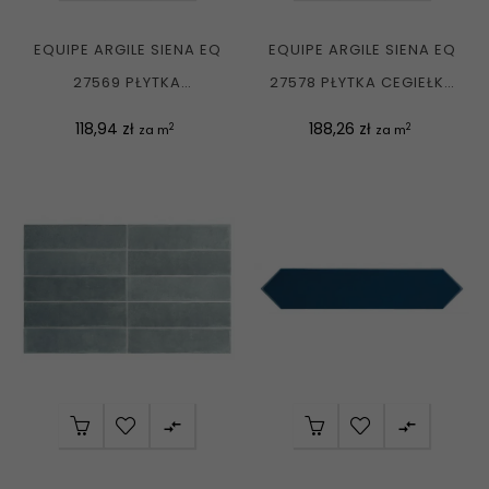
EQUIPE ARGILE SIENA EQ
EQUIPE ARGILE SIENA EQ
27569 PŁYTKA
27578 PŁYTKA CEGIEŁKA
UNIWERSALNA
MATOWA 10X10 G1
Cena
Cena
118,94 zł
188,26 zł
2
2
za m
za m
CEGIEŁKA...

