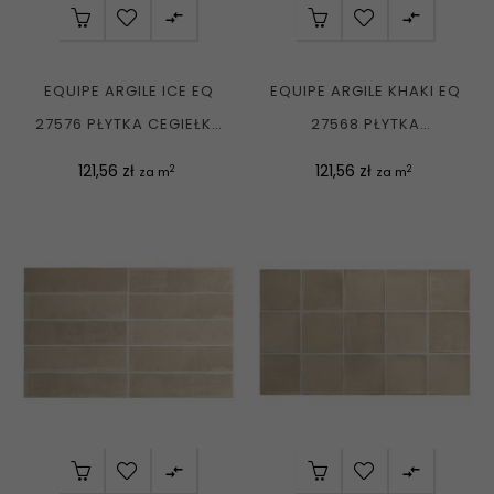


EQUIPE ARGILE ICE EQ
EQUIPE ARGILE KHAKI EQ
27576 PŁYTKA CEGIEŁKA
27568 PŁYTKA
MATOWA 10X10 G1
UNIWERSALNA
Cena
Cena
121,56 zł
121,56 zł
2
2
za m
za m
CEGIEŁKA...

