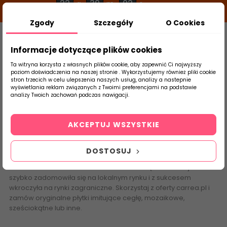
22
39
01
g
m
s
Zgody
Szczegóły
O Cookies
0
Szukaj
Informacje dotyczące plików cookies
Ta witryna korzysta z własnych plików cookie, aby zapewnić Ci najwyższy
poziom doświadczenia na naszej stronie . Wykorzystujemy również pliki cookie
stron trzecich w celu ulepszenia naszych usług, analizy a nastepnie
Strona Główna
Płytki Łazienkowe
Equip
wyświetlania reklam związanych z Twoimi preferencjami na podstawie
produktu
analizy Twoich zachowań podczas nawigacji.
Equipe
AKCEPTUJ WSZYSTKIE
Miłośników płytek małoformatowych, podłogowych i ściennych,
zachęcamy do zapoznania się z bogatą ofertą jednego z
DOSTOSUJ
liderów hiszpańskiej branży ceramicznej, firmy Equipe
Ceramicas. Założona w 1999 roku firma dzięki ciekawej ofercie
szybko zadomowiła się na lokalnym rynku i z sukcesem
wkroczyła na rynki zagraniczne. Skorzystaj z oferty carrea.pl i
zamów oryginalne płytki imitujące cegłę, mozaikowe,
sześciokątne lub inne.