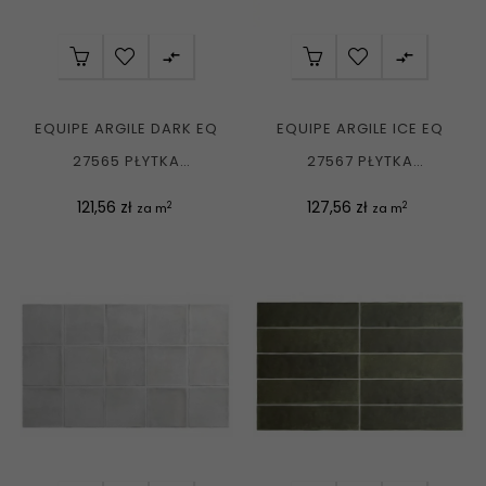


EQUIPE ARGILE DARK EQ
EQUIPE ARGILE ICE EQ
27565 PŁYTKA
27567 PŁYTKA
UNIWERSALNA
UNIWERSALNA
Cena
Cena
121,56 zł
127,56 zł
2
2
za m
za m
CEGIEŁKA...
CEGIEŁKA...