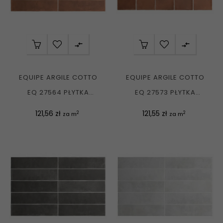


EQUIPE ARGILE COTTO
EQUIPE ARGILE COTTO
EQ 27564 PŁYTKA
EQ 27573 PŁYTKA
UNIWERSALNA
UNIWERSALNA
Cena
Cena
121,56 zł
121,55 zł
2
2
za m
za m
CEGIEŁKA...
CEGIEŁKA...