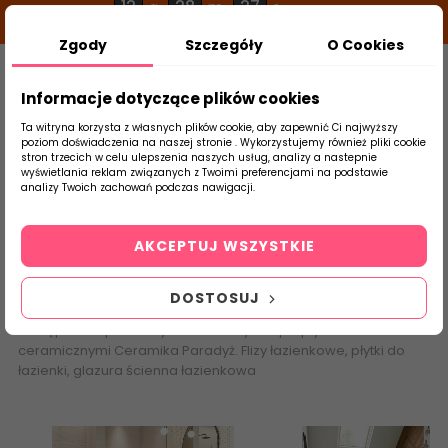
12
28
27
g
m
s
Zgody
Szczegóły
O Cookies
0
Szukaj
Informacje dotyczące plików cookies
Ta witryna korzysta z własnych plików cookie, aby zapewnić Ci najwyższy
poziom doświadczenia na naszej stronie . Wykorzystujemy również pliki cookie
stron trzecich w celu ulepszenia naszych usług, analizy a nastepnie
Strona Główna
Płytki Łazienkowe
Parad
wyświetlania reklam związanych z Twoimi preferencjami na podstawie
produktu
analizy Twoich zachowań podczas nawigacji.
Paradyż Classica
AKCEPTUJ WSZYSTKIE
Płytki ceramiczne
Paradyż Classica
. Producent płytek Paradyż
to jeden z liderów na rynku rodzimej ceramiki, który świętował
DOSTOSUJ
w 2019 roku 30-lecie działalności. Sprawdź wszystkie kolekcje
dostępne w sprzedazy. Internetowy sklep z płytkami
ceramicznymi
Ceramika Paradyż
. Flizy łazienkowe, płytki do
łazienki, glazura ścienna łazienkowa