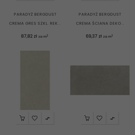
PARADYŻ BERGDUST
PARADYŻ BERGDUST
CREMA GRES SZKL. REKT.
CREMA ŚCIANA DEKOR
MAT. 59,8X59,8 G1
REKT. MAT. 29,8X59,8 G1
Cena
Cena
87,82 zł
69,37 zł
2
2
za m
za m

