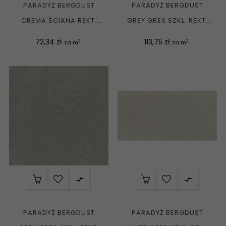
PARADYŻ BERGDUST
PARADYŻ BERGDUST
CREMA ŚCIANA REKT.
GREY GRES SZKL. REKT.
MAT. 29,8X59,8 G1
MAT. 119,8X59,8 G1
Cena
Cena
72,34 zł
113,75 zł
2
2
za m
za m


PARADYŻ BERGDUST
PARADYŻ BERGDUST