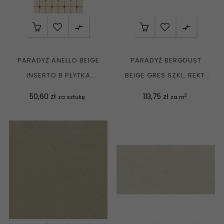


PARADYŻ ANELLO BEIGE
PARADYŻ BERGDUST
INSERTO B PŁYTKA
BEIGE GRES SZKL. REKT.
ŚCIENNA 30X60 G1
MAT. 59,8X119,8 G1
Cena
Cena
50,60 zł
113,75 zł
2
za sztukę
za m