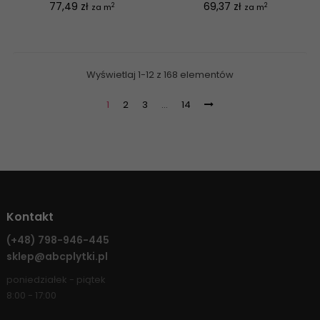
Cena
Cena
77,49 zł
69,37 zł
2
2
za m
za m
Wyświetlaj 1-12 z 168 elementów
1
2
3
…
14
Kontakt
(+48)
798-946-445
sklep@abcplytki.pl
poniedziałek - piątek
8:00 - 17:00