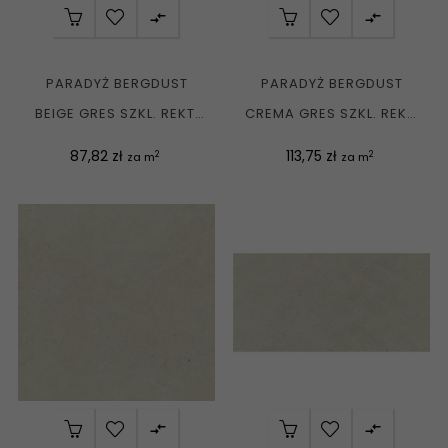


PARADYŻ BERGDUST
PARADYŻ BERGDUST
BEIGE GRES SZKL. REKT.
CREMA GRES SZKL. REKT.
MAT. 59,8X59,8 G1
MAT. 59,8X119,8 G1
Cena
Cena
87,82 zł
113,75 zł
2
2
za m
za m

