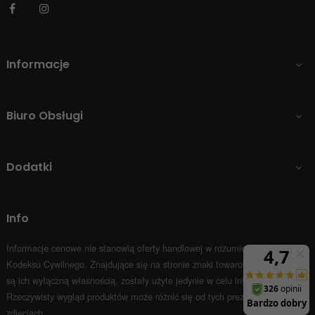
Facebook
Instagram
Informacje

Biuro Obsługi

Dodatki

Info
Informacje cenowe nie stanowią oferty handlowej w rozumieniu Art.66 par.1
Kodeksu Cywilnego.
Znajdujące się na stronie znaki towarowe i nazwy firm
są ich wyłączną własnością, zostały użyte jedynie w celu informacyjnym.
Rzeczywisty wygląd produktów może różnić się od tych prezentowanych na
zdjęciach.