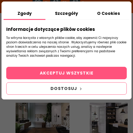
00
47
47
g
m
s
Zgody
Szczegóły
O Cookies
0
Szukaj
Informacje dotyczące plików cookies
Ta witryna korzysta z własnych plików cookie, aby zapewnić Ci najwyższy
poziom doświadczenia na naszej stronie . Wykorzystujemy również pliki cookie
stron trzecich w celu ulepszenia naszych usług, analizy a nastepnie
Strona Główna
Płytki Łazienkowe
Ceram
wyświetlania reklam związanych z Twoimi preferencjami na podstawie
produktu
analizy Twoich zachowań podczas nawigacji.
Ceramstic
AKCEPTUJ WSZYSTKIE
Płytki Ceramiczne - Łazienkowe - CERAMSTIC - ZOBACZ NA
ABCPLYTKI.PL
DOSTOSUJ