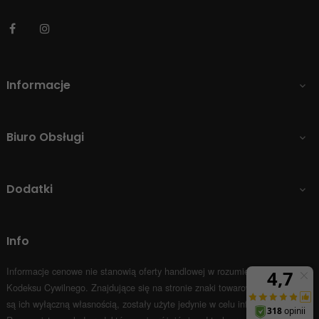
Facebook
Instagram
Informacje

Biuro Obsługi

Dodatki

Info
Informacje cenowe nie stanowią oferty handlowej w rozumieniu Art.66 par.1
Kodeksu Cywilnego.
Znajdujące się na stronie znaki towarowe i nazwy firm
są ich wyłączną własnością, zostały użyte jedynie w celu informacyjnym.