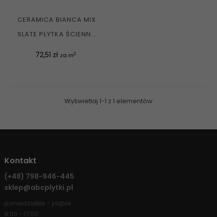
CERAMICA BIANCA MIX
SLATE PŁYTKA ŚCIENNA
RETT. POŁYSK...
Cena
72,51 zł
2
za m
Wyświetlaj 1-1 z 1 elementów
Kontakt
(+48)
798-946-445
sklep@abcplytki.pl
poniedziałek - piątek
8:00 - 17:00