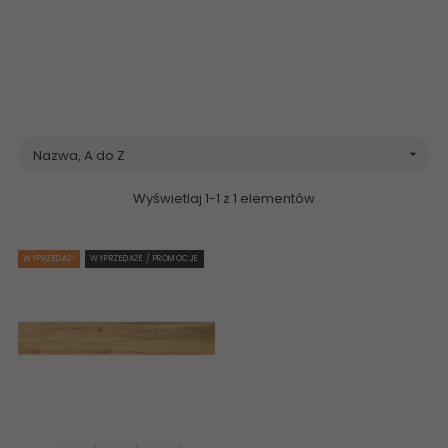
z płytkami, płytki rektyfikowane, płytki gresowe, gres płytki outlet
gres drewno deski podłogowe glazura terakota, tanie płytki
wielkoformatowe imitacja drewna flizy kafelki, kafle drewniane,
drewnopodobne płytki rektyfikowane online
Nazwa, A do Z

Wyświetlaj 1-1 z 1 elementów
WYPRZEDAŻ!
WYPRZEDAŻE / PROMOCJE