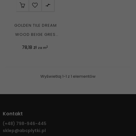

GOLDEN TILE DREAM
WOOD BEIGE GRES
REKTYFIKOWANY MATT...
Cena
78,18 zł
2
za m
Wyświetlaj 1-1 z 1 elementów
Kontakt
(+48)
798-946-445
sklep@abcplytki.pl