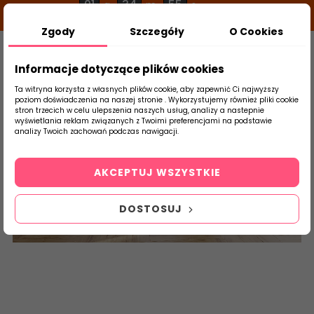
01
34
55
g
m
s
Zgody
Szczegóły
O Cookies
0
Szukaj
Informacje dotyczące plików cookies
Ta witryna korzysta z własnych plików cookie, aby zapewnić Ci najwyższy
poziom doświadczenia na naszej stronie . Wykorzystujemy również pliki cookie
stron trzecich w celu ulepszenia naszych usług, analizy a nastepnie
Strona Główna
Salon / Taras
Golden Ti
wyświetlania reklam związanych z Twoimi preferencjami na podstawie
produktu
analizy Twoich zachowań podczas nawigacji.
Dream Wood
AKCEPTUJ WSZYSTKIE
DOSTOSUJ
Płytki ceramiczne, sklep internetowy z płytkami ceramicznymi, płytki
podłogowe, płytki rektyfikowane, internetowy sklep z płytkami
ceramicznymi imitującymi drewno, terakota imitująca naturalne
drewno, płytki drewnopodobne parkiet klepka GOLDEN TILE DREAM
Wood 19,8x119,8 20x120 30x120, sklep płytki
www.abcplytki.pl
esklep