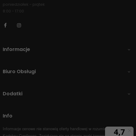
poniedziałek - piątek
8:00 - 17:00
Facebook
Instagram
Informacje

Biuro Obsługi

Dodatki

Info
Informacje cenowe nie stanowią oferty handlowej w rozumieniu Art.66 par.1
Kodeksu Cywilnego.
Znajdujące się na stronie znaki towarowe i nazwy firm