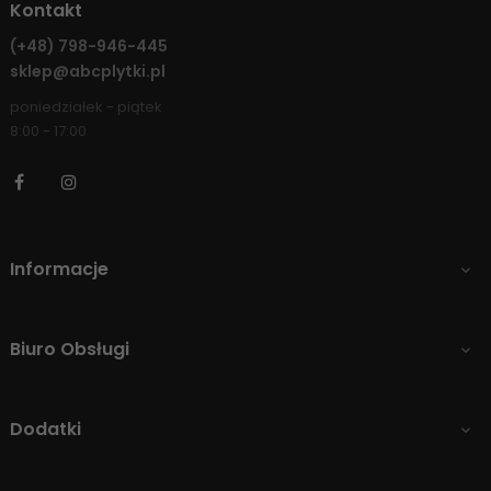
Kontakt
(+48)
798-946-445
sklep@abcplytki.pl
poniedziałek - piątek
8:00 - 17:00
Facebook
Instagram
Informacje

Biuro Obsługi

Dodatki
