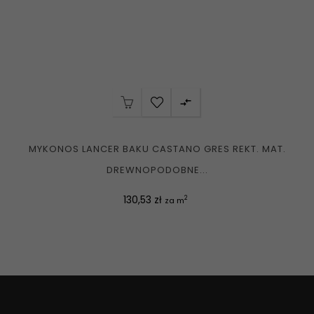

MYKONOS LANCER BAKU CASTANO GRES REKT. MAT.
DREWNOPODOBNE...
Cena
130,53 zł
2
za m