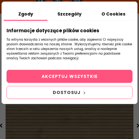
14
31
36
g
m
s
Zgody
Szczegóły
O Cookies
0
Szukaj
Informacje dotyczące plików cookies
Ta witryna korzysta z własnych plików cookie, aby zapewnić Ci najwyższy
poziom doświadczenia na naszej stronie . Wykorzystujemy również pliki cookie
stron trzecich w celu ulepszenia naszych usług, analizy a nastepnie
Strona Główna
Salon / Taras
Mykonos
wyświetlania reklam związanych z Twoimi preferencjami na podstawie
produktu
analizy Twoich zachowań podczas nawigacji.
AKCEPTUJ WSZYSTKIE
DOSTOSUJ