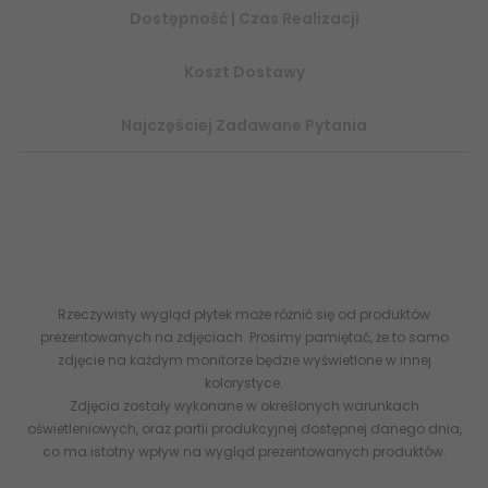
Dostępność | Czas Realizacji
Koszt Dostawy
Najczęściej Zadawane Pytania
MYKANOS Lancer Baku Castano Gres Rekt. Mat.
Drewnopodobne Lamele 40x120 G1 -
płytki drewnopodobne
,
imitacja naturalnego drewna, flizy lamele, drewniane lamele
ścienne
Rzeczywisty wygląd płytek może różnić się od produktów
prezentowanych na zdjęciach. Prosimy pamiętać, że to samo
zdjęcie na każdym monitorze będzie wyświetlone w innej
kolorystyce.
Zdjęcia zostały wykonane w określonych warunkach
oświetleniowych, oraz partii produkcyjnej dostępnej danego dnia,
co ma istotny wpływ na wygląd prezentowanych produktów.