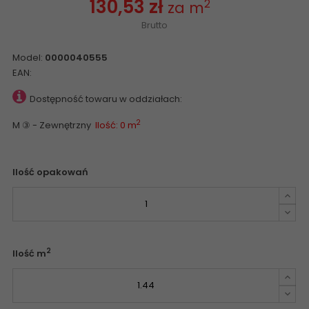
130,53 zł
2
za m
Brutto
Model:
0000040555
EAN:
Dostępność towaru w oddziałach:
2
M ③ - Zewnętrzny
Ilość: 0 m
Ilość opakowań
2
Ilość m