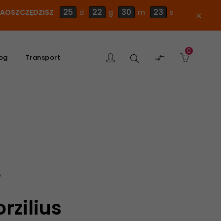
25
22
30
23
 ZAOSZCZĘDZISZ
d
g
m
s
close
0
Szukaj

og
Transport
produktu
rzilius