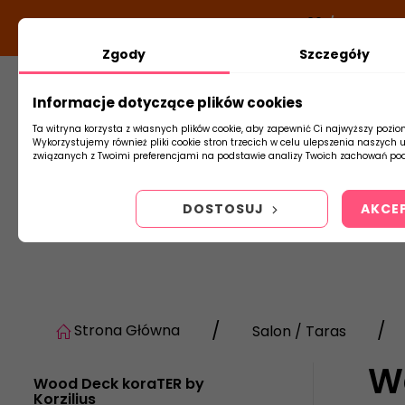
DODATKOWY RABAT Z KODEM:
NEWLOOK26
/
TUBADZIN
Zgody
Szczegóły
Informacje dotyczące plików cookies
Płytki
Arm
Ta witryna korzysta z własnych plików cookie, aby zapewnić Ci najwyższy pozio
Wykorzystujemy również pliki cookie stron trzecich w celu ulepszenia naszych 
związanych z Twoimi preferencjami na podstawie analizy Twoich zachowań pod
DOSTOSUJ
AKCE
Strona Główna
Salon / Taras
Wo
Wood Deck koraTER by
Korzilius