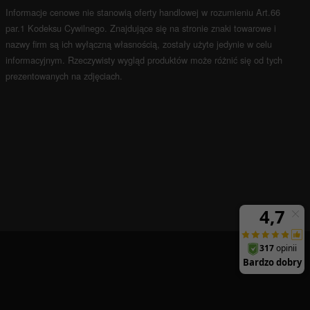
Informacje cenowe nie stanowią oferty handlowej w rozumieniu Art.66
par.1 Kodeksu Cywilnego.
Znajdujące się na stronie znaki towarowe i
nazwy firm są ich wyłączną własnością, zostały użyte jedynie w celu
informacyjnym.
Rzeczywisty wygląd produktów może różnić się od tych
prezentowanych na zdjęciach.