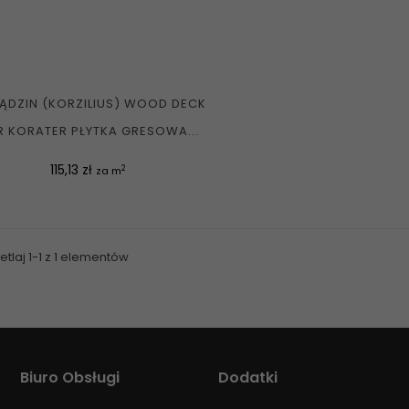
ĄDZIN (KORZILIUS) WOOD DECK
R KORATER PŁYTKA GRESOWA...
Cena
115,13 zł
2
za m
tlaj 1-1 z 1 elementów
Biuro Obsługi
Dodatki