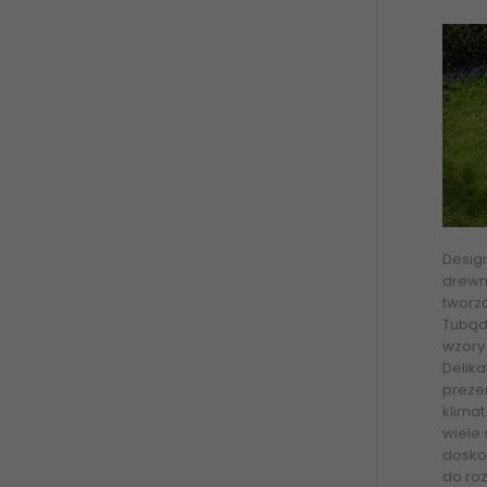
Design
drewni
tworzą
Tubądz
wzory
Delika
prezen
klima
wiele
dosko
do ro