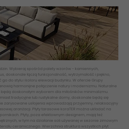
ądzin. Wybieraj spośród palety wzorów - kamiennych,
ius, doskonale łączą funkcjonalność, wytrzymałość i piękno,
go do stylu i koloru elewacji budynku. W ofercie Grupy
stanowią harmonijne połączenie natury i modernizmu. Naturalne
onu będą doskonałym wyborem dla miłośników minimalizmu.
atomiast tradycyjne lub rustykalne domy, doskonale będą się
źnie zarysowane usłojenia wprowadzają przyjemny, relaksacyjny
asowej aranżacji. Płyty tarasowe koraTER można układać na
pornikach. Płyty, poza efektownym designem, mają też
ętrznych, w tym na działanie soli używanej w sezonie zimowym
iału ceramicznego. Wierzchnia struktura wszystkich płyt