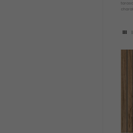
taras
charak