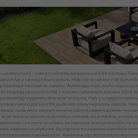
 i praktyczność - odkryj nowe płyty tarasowe koraTER od Grupy Tub
anych lub z surową fakturą betonu. Płytki tarasowe koraTER by Korzil
c idealną przestrzeń do relaksu. Wybierając wzór, warto dopasować 
in znajdują się płyty koraTER z wzorem naturalnych kamieni, które 
 podkreślają oryginalny charakter aranżacji. Płyty o wyglądzie bet
tna kolorystyka płyt koraTER podkreśli rośliny i wyraziste dodatki. N
tować na tle płyt z wzorem drewna, których ciepłe odcienie i wyra
t. Wzór drewna stanowi doskonałą podstawę dla przytulnej, ponadcz
 sposobów - na ziemi, na piasku, na zaprawie drenażowej albo na ws
nałe właściwości użytkowe. Są odporne na działanie czynników zewn
zmrażania śliskich powierzchni. Wykonane są z mrozoodpornego mater