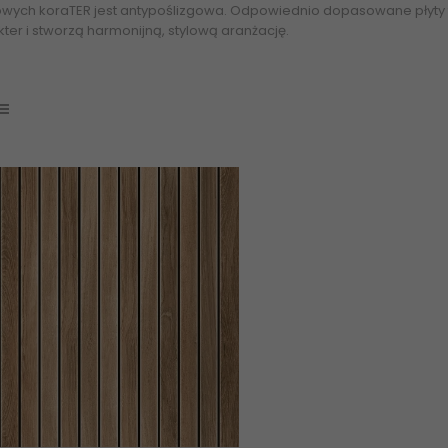
owych koraTER jest antypoślizgowa. Odpowiednio dopasowane płyty 
ter i stworzą harmonijną, stylową aranżację.
Płyty Tarasowe 18 mm 2