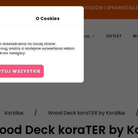
- DODAJ PRODUKT DO KOSZYKA, UŻYJ KODÓW I SPRAWDŹ ILE
O Cookies
OUTLET
Bl
atura
Ceramika
Producenci
m doświadczenia na naszej stronie .
usług, analizy a nastepnie wyświetlania reklam
czas nawigacji.
PTUJ WSZYSTKIE
Kontakt
Korzilius
Wood Deck koraTER by Korzilius
od Deck koraTER by Ko