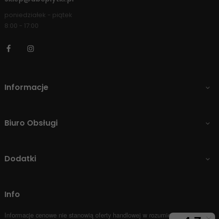
poniedziałek - piątek
8:00 - 17:00
Facebook
Instagram
Informacje

Biuro Obsługi

Dodatki

Info
Informacje cenowe nie stanowią oferty handlowej w rozumieniu Art.66 par.1