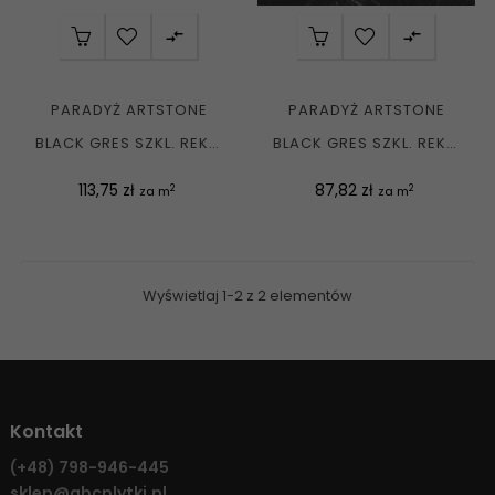


PARADYŻ ARTSTONE
PARADYŻ ARTSTONE
BLACK GRES SZKL. REKT.
BLACK GRES SZKL. REKT.
MAT. 59,8X119,8 G1
MAT. 59,8X59,8 G1
Cena
Cena
113,75 zł
87,82 zł
2
2
za m
za m
Wyświetlaj 1-2 z 2 elementów
Kontakt
(+48)
798-946-445
sklep@abcplytki.pl