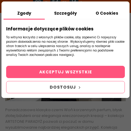
00
54
14
g
m
s
Zgody
Szczegóły
O Cookies
0
Szukaj
Informacje dotyczące plików cookies
Ta witryna korzysta z własnych plików cookie, aby zapewnić Ci najwyższy
poziom doświadczenia na naszej stronie . Wykorzystujemy również pliki cookie
stron trzecich w celu ulepszenia naszych usług, analizy a nastepnie
Strona Główna
Salon / Taras
Paradyż
wyświetlania reklam związanych z Twoimi preferencjami na podstawie
produktu
analizy Twoich zachowań podczas nawigacji.
Artstone
AKCEPTUJ WSZYSTKIE
DOSTOSUJ
Ponadczasowa klasyka czerni Woń korzennych perfum, błysk
złotej biżuterii oraz elegancja wieczorowych kreacji – kolekcja
ARTSTONE PARADYŻ pozwoli ci poczuć w domu
wysublimowanie najbardziej eleganckich przyjęć. Kolekcja