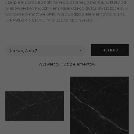
czerpie inspirację z naturalnego,
czarnego marmuru
, który od
wieków jest wyznacznikiem najlepszego gustu. Błyszczące żyłki
wtopione w matowe płytki wprowadzają element dynamizmu.
SPRAWDŹ
ARTSTONE PARADYŻ
na
ABCPLYTKI.pl
5902610580840
PARADYŻ Artstone Black Gres Szkl. Rekt. Mat. 59,8x59,8 60x60
Kamień Marmur R-R-598X598-1-ARTS.BK
FILTRUJ
Nazwa, A do Z

Wyświetlaj 1-2 z 2 elementów