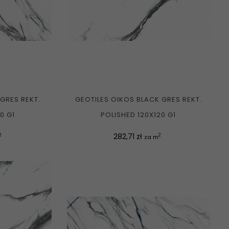
 GRES REKT.
GEOTILES OIKOS BLACK GRES REKT.
0 G1
POLISHED 120X120 G1
Cena
282,71 zł
2
2
za m