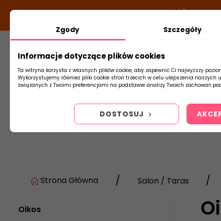
DODATKOWY RABAT Z KODEM:
NEWLOOK26
/
TUBADZI
Zgody
Szczegóły
Informacje dotyczące plików cookies
Płytki
Arm
Ta witryna korzysta z własnych plików cookie, aby zapewnić Ci najwyższy pozio
Wykorzystujemy również pliki cookie stron trzecich w celu ulepszenia naszych 
związanych z Twoimi preferencjami na podstawie analizy Twoich zachowań pod
DOSTOSUJ
AKCE
Strona Główna
Salon / Taras
O
Oikos