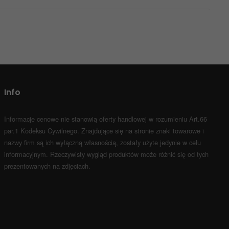
Info
Informacje cenowe nie stanowią oferty handlowej w rozumieniu Art.66
par.1 Kodeksu Cywilnego.
Znajdujące się na stronie znaki towarowe i
nazwy firm są ich wyłączną własnością, zostały użyte jedynie w celu
informacyjnym.
Rzeczywisty wygląd produktów może różnić się od tych
prezentowanych na zdjęciach.