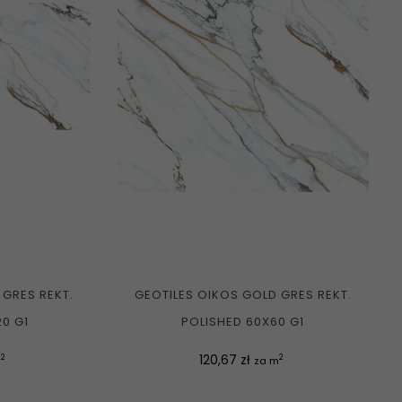
 GRES REKT.
GEOTILES OIKOS GOLD GRES REKT.
20 G1
POLISHED 60X60 G1
Cena
120,67 zł
2
2
m
za m