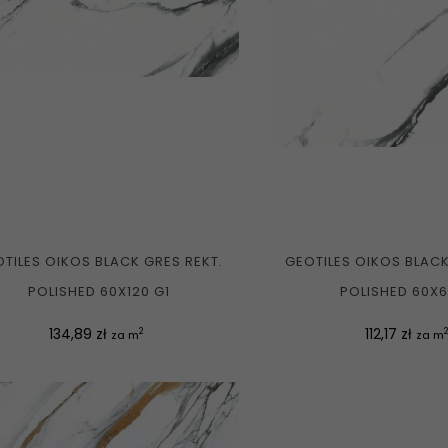
TILES OIKOS BLACK GRES REKT.
GEOTILES OIKOS BLACK
POLISHED 60X120 G1
POLISHED 60X6
Cena
Cena
134,89 zł
112,17 zł
2
2
za m
za m