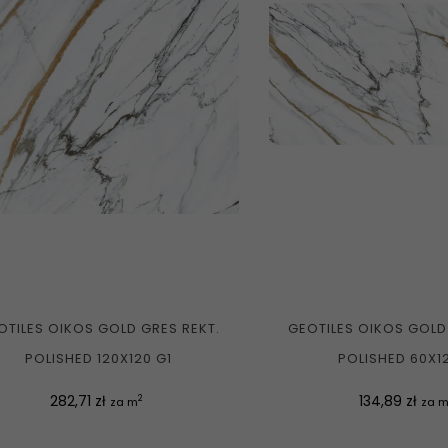
OTILES OIKOS GOLD GRES REKT.
GEOTILES OIKOS GOLD
POLISHED 120X120 G1
POLISHED 60X1
Cena
Cena
282,71 zł
134,89 zł
2
za m
za 