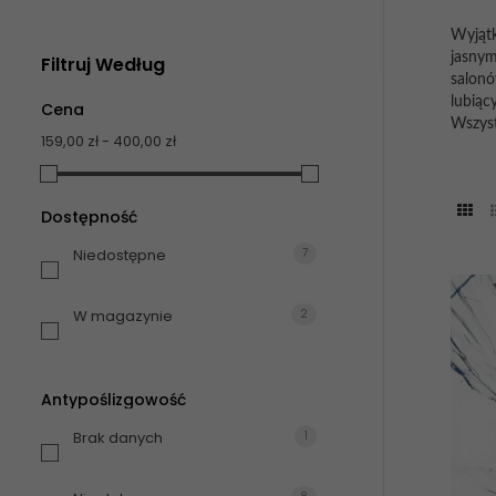
Wyjątk
jasnym
Filtruj Według
salonó
lubiąc
Cena
Wszyst
159,00 zł - 400,00 zł
Dostępność
Niedostępne
7
W magazynie
2
Antypoślizgowość
Brak danych
1