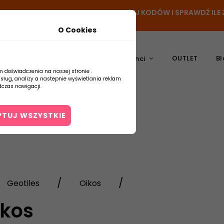
N
- DODAJ PRODUKT DO KOSZYKA, UŻYJ KODÓW I SPRAWDŹ IL
O Cookies
OUTLET
Bl
atura
Ceramika
Producenci
m doświadczenia na naszej stronie .
usług, analizy a nastepnie wyświetlania reklam
czas nawigacji.
PTUJ WSZYSTKIE
Kontakt
Geotiles
Oikos
ikos