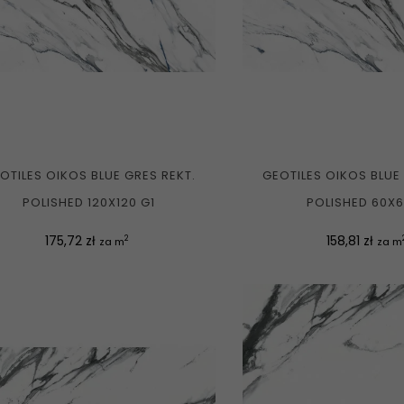
OTILES OIKOS BLUE GRES REKT.
GEOTILES OIKOS BLUE
POLISHED 120X120 G1
POLISHED 60X6
Cena
Cena
175,72 zł
158,81 zł
2
za m
za m