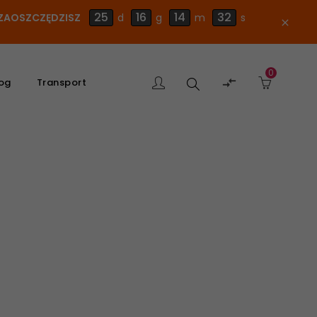
25
16
14
32
E ZAOSZCZĘDZISZ
d
g
m
s
close
0
Szukaj

og
Transport
produktu