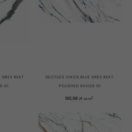
 GRES REKT.
GEOTILES OIKOS BLUE GRES REKT.
0 G1
POLISHED 60X120 G1
Cena
190,98 zł
2
za m