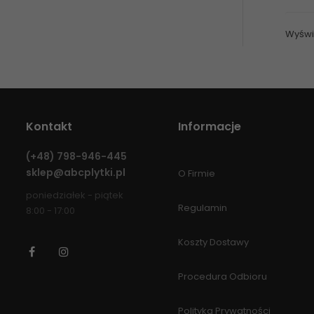
Wyświe
Kontakt
Informacje
(+48)
798-946-445
sklep@abcplytki.pl
O Firmie
poniedziałek - piątek
Regulamin
8:00 - 17:00
Koszty Dostawy
Facebook
Instagram
Procedura Odbioru
Polityka Prywatności