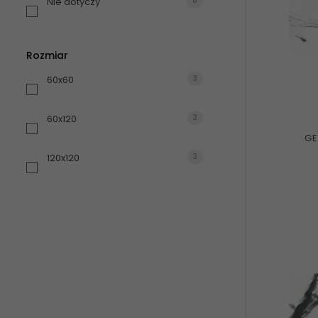
Nie dotyczy
8
Rozmiar
60x60
3
60x120
3
GE
120x120
3