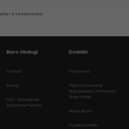
tlaj 1-9 z 9 elementów
Biuro Obsługi
Dodatki
Contact
Producenci
Zwroty
Płytki Ceramiczne
Wyprzedaże / Promocje /
Sklep Outlet
FAQ - Najczęściej
Zadawane Pytania
Mapa Strony
Projekt Łazienki