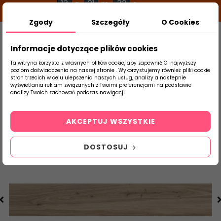
13
21
32
g
m
s
Zgody
Szczegóły
O Cookies
0
Szukaj
Informacje dotyczące plików cookies
Ta witryna korzysta z własnych plików cookie, aby zapewnić Ci najwyższy
poziom doświadczenia na naszej stronie . Wykorzystujemy również pliki cookie
stron trzecich w celu ulepszenia naszych usług, analizy a nastepnie
Strona Główna
Salon / Taras
Cerrad
wyświetlania reklam związanych z Twoimi preferencjami na podstawie
produktu
analizy Twoich zachowań podczas nawigacji.
AKCEPTUJ WSZYSTKIE
DOSTOSUJ