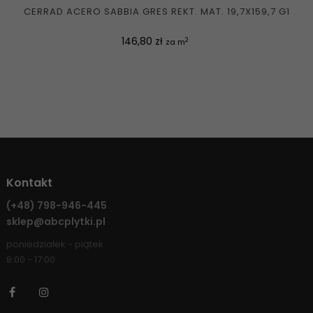
CERRAD ACERO SABBIA GRES REKT. MAT. 19,7X159,7 G1
Cena
146,80 zł
2
za m
Kontakt
(+48)
798-946-445
sklep@abcplytki.pl
poniedziałek - piątek
8:00 - 17:00
Facebook
Instagram