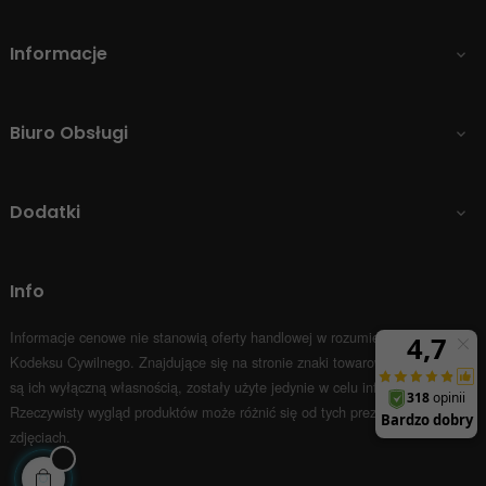
Informacje

Biuro Obsługi

Dodatki

Info
Informacje cenowe nie stanowią oferty handlowej w rozumieniu Art.66 par.1
Kodeksu Cywilnego.
Znajdujące się na stronie znaki towarowe i nazwy firm
są ich wyłączną własnością, zostały użyte jedynie w celu informacyjnym.
Rzeczywisty wygląd produktów może różnić się od tych prezentowanych na
zdjęciach.