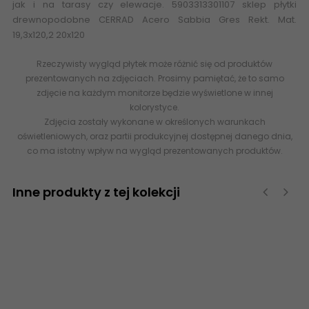
jak i na tarasy czy elewacje. 5903313301107 sklep płytki
drewnopodobne CERRAD Acero Sabbia Gres Rekt. Mat.
19,3x120,2 20x120
Rzeczywisty wygląd płytek może różnić się od produktów
prezentowanych na zdjęciach. Prosimy pamiętać, że to samo
zdjęcie na każdym monitorze będzie wyświetlone w innej
kolorystyce.
Zdjęcia zostały wykonane w określonych warunkach
oświetleniowych, oraz partii produkcyjnej dostępnej danego dnia,
co ma istotny wpływ na wygląd prezentowanych produktów.
Inne produkty z tej kolekcji
‹
›