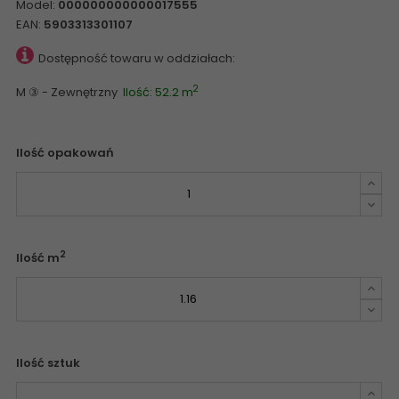
Model:
000000000000017555
EAN:
5903313301107
Dostępność towaru w oddziałach:
2
M ③ - Zewnętrzny
Ilość: 52.2 m
Ilość opakowań
2
Ilość m
Ilość sztuk