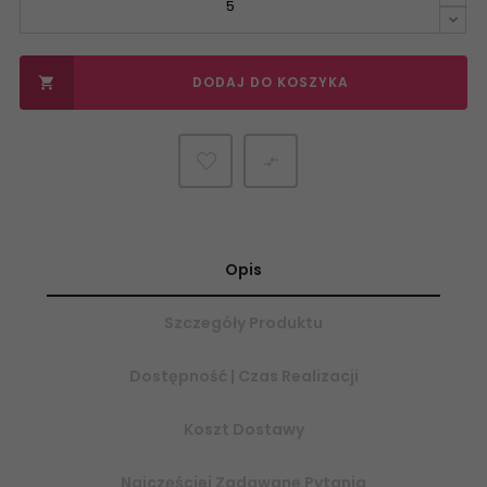
DODAJ DO KOSZYKA


Opis
Szczegóły Produktu
Dostępność | Czas Realizacji
Koszt Dostawy
Najczęściej Zadawane Pytania