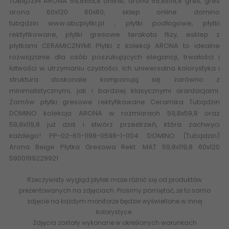
TUBĄDZIN ARONA 59,8x59,8 online, arona 59,8x119,8 gres, gres
arona 60x120 60x60, sklep online domino
tubądzin
www.abcplytki.pl
, płytki podłogowe, płytki
rektyfikowane, płytki gresowe terakota flizy, esklep z
płytkami CERAMICZNYMI Płytki z kolekcji ARONA to idealne
rozwiązanie dla osób poszukujących elegancji, trwałości i
łatwości w utrzymaniu czystości. Ich uniwersalna kolorystyka i
struktura doskonale komponują się zarówno z
minimalistycznymi, jak i bardziej klasycznymi aranżacjami.
Zamów płytki gresowe rektyfikowane Ceramika Tubądzin
DOMINO kolekcja ARONA w rozmiarach 59,8x59,8 oraz
59,8x119,8 już dziś i stwórz przestrzeń, która zachwyci
każdego! PP-02-611-1198-0598-1-004 DOMINO (Tubądzin)
Arona Beige Płytka Gresowa Rekt. MAT 59,8x119,8 60x120
5900199229921
Rzeczywisty wygląd płytek może różnić się od produktów
prezentowanych na zdjęciach. Prosimy pamiętać, że to samo
zdjęcie na każdym monitorze będzie wyświetlone w innej
kolorystyce.
Zdjęcia zostały wykonane w określonych warunkach