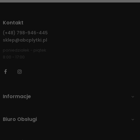
Kontakt
(+48)
798-946-445
sklep@abcplytki.pl
poniedziałek - piątek
8:00 - 17:00
Facebook
Instagram
Informacje

Biuro Obsługi
