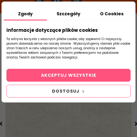
19
47
38
g
m
s
Zgody
Szczegóły
O Cookies
0
Szukaj
Informacje dotyczące plików cookies
Ta witryna korzysta z własnych plików cookie, aby zapewnić Ci najwyższy
poziom doświadczenia na naszej stronie . Wykorzystujemy również pliki cookie
stron trzecich w celu ulepszenia naszych usług, analizy a nastepnie
Strona Główna
Salon / Taras
DOMINO
wyświetlania reklam związanych z Twoimi preferencjami na podstawie
produktu
analizy Twoich zachowań podczas nawigacji.
AKCEPTUJ WSZYSTKIE
DOSTOSUJ