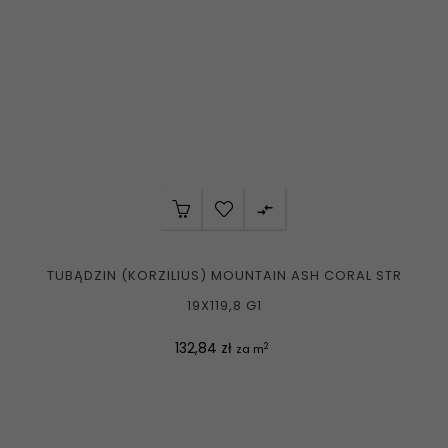

TUBĄDZIN (KORZILIUS) MOUNTAIN ASH CORAL STR
19X119,8 G1
Cena
132,84 zł
2
za m