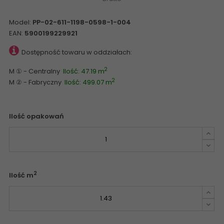
Model:
PP-02-611-1198-0598-1-004
EAN:
5900199229921
Dostępność towaru w oddziałach:
2
M ① - Centralny
Ilość: 47.19 m
2
M ② - Fabryczny
Ilość: 499.07 m
Ilość opakowań
2
Ilość m