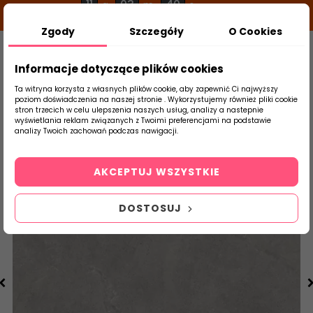
11
03
39
g
m
s
Zgody
Szczegóły
O Cookies
0
Szukaj
Informacje dotyczące plików cookies
Ta witryna korzysta z własnych plików cookie, aby zapewnić Ci najwyższy
poziom doświadczenia na naszej stronie . Wykorzystujemy również pliki cookie
stron trzecich w celu ulepszenia naszych usług, analizy a nastepnie
Strona Główna
Salon / Taras
Paradyż 
wyświetlania reklam związanych z Twoimi preferencjami na podstawie
produktu
analizy Twoich zachowań podczas nawigacji.
AKCEPTUJ WSZYSTKIE
DOSTOSUJ