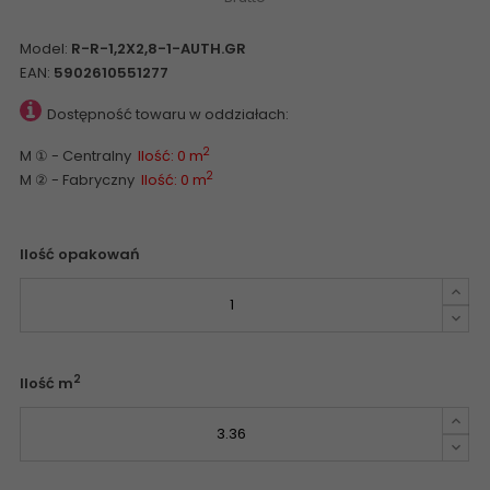
Model:
R-R-1,2X2,8-1-AUTH.GR
EAN:
5902610551277
Dostępność towaru w oddziałach:
2
M ① - Centralny
Ilość: 0 m
2
M ② - Fabryczny
Ilość: 0 m
Ilość opakowań
2
Ilość m