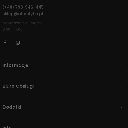
(+48)
798-946-445
sklep@abcplytki.pl
poniedziałek - piątek
8:00 - 17:00
Facebook
Instagram
Informacje

Biuro Obsługi

Dodatki

Info