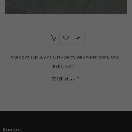

PARADYŻ (MY WAY) AUTHORITY GRAPHITE GRES SZKL.
REKT. MAT....
Cena
231,20 zł
2
za m
Kontakt