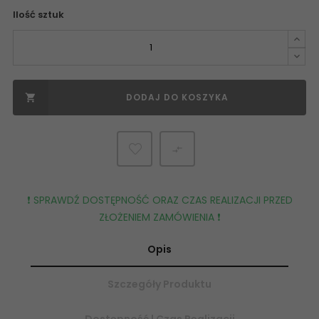
Ilość sztuk
DODAJ DO KOSZYKA


❗️ SPRAWDŹ DOSTĘPNOŚĆ ORAZ CZAS REALIZACJI PRZED
ZŁOŻENIEM ZAMÓWIENIA ❗️
Opis
Szczegóły Produktu
Dostępność | Czas Realizacji