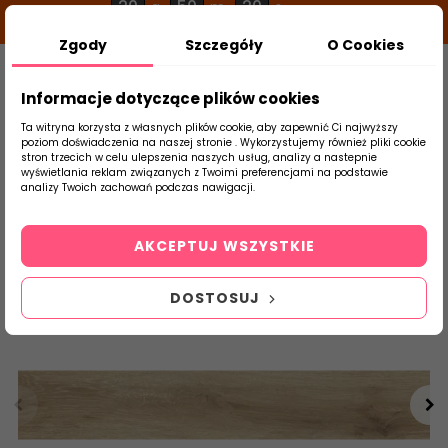
20
50
19
g
m
s
Zgody
Szczegóły
O Cookies
0
Szukaj
Informacje dotyczące plików cookies
Ta witryna korzysta z własnych plików cookie, aby zapewnić Ci najwyższy
poziom doświadczenia na naszej stronie . Wykorzystujemy również pliki cookie
stron trzecich w celu ulepszenia naszych usług, analizy a nastepnie
Strona Główna
Salon / Taras
Baldocer
wyświetlania reklam związanych z Twoimi preferencjami na podstawie
produktu
analizy Twoich zachowań podczas nawigacji.
AKCEPTUJ WSZYSTKIE
DOSTOSUJ