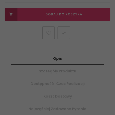
DODAJ DO KOSZYKA


Opis
Szczegóły Produktu
Dostępność | Czas Realizacji
Koszt Dostawy
Najczęściej Zadawane Pytania