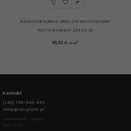

BALDOCER ELBRUS GRES DREWNOPODOBNY
REKTYFIKOWANY 20X120 G1
Cena
95,93 zł
2
za m
Kontakt
(+48)
798-946-445
sklep@abcplytki.pl
poniedziałek - piątek
8:00 - 17:00