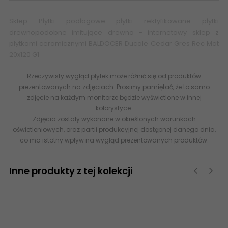
Sklep Płytki podłogowe płytki rektyfikowane płytki
drewnopodobne imitujące drewno - internetowy sklep z
płytkami ceramicznymi BALDOCER Ducale Cedar Gres Rec Mat
20x120 G1
Rzeczywisty wygląd płytek może różnić się od produktów
prezentowanych na zdjęciach. Prosimy pamiętać, że to samo
zdjęcie na każdym monitorze będzie wyświetlone w innej
kolorystyce.
Zdjęcia zostały wykonane w określonych warunkach
oświetleniowych, oraz partii produkcyjnej dostępnej danego dnia,
co ma istotny wpływ na wygląd prezentowanych produktów.
Inne produkty z tej kolekcji
‹
›