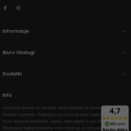
Facebook
Instagram
Informacje

Biuro Obsługi

Dodatki

Info
Informacje cenowe nie stanowią oferty handlowej w rozumieniu Art.66 par.1
Kodeksu Cywilnego.
Znajdujące się na stronie znaki towarowe i nazwy firm
są ich wyłączną własnością, zostały użyte jedynie w celu informacyjnym.
Rzeczywisty wygląd produktów może różnić się od tych prezentowanych na