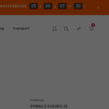
25
06
07
29
 ZAOSZCZĘDZISZ
d
g
m
s
close
0
Szukaj

og
Transport
produktu
Kolekcja
ZOBACZ KOLEKCJE