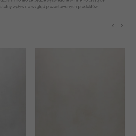
ażdym monitorze będzie wyświetlone w innej kolorystyce.
 istotny wpływ na wygląd prezentowanych produktów.
‹
›