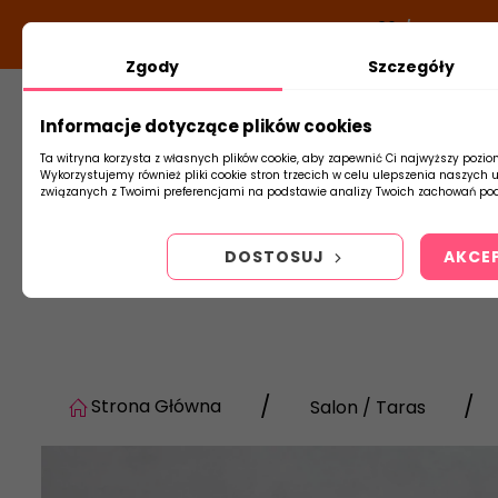
DODATKOWY RABAT Z KODEM:
NEWLOOK26
/
TUBADZIN
Zgody
Szczegóły
Informacje dotyczące plików cookies
Płytki
Arm
Ta witryna korzysta z własnych plików cookie, aby zapewnić Ci najwyższy pozio
Wykorzystujemy również pliki cookie stron trzecich w celu ulepszenia naszych 
związanych z Twoimi preferencjami na podstawie analizy Twoich zachowań pod
DOSTOSUJ
AKCE
Strona Główna
Salon / Taras