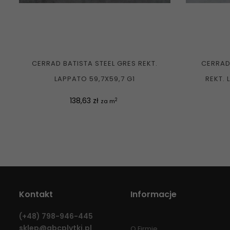
CERRAD BATISTA STEEL GRES REKT.
CERRAD
LAPPATO 59,7X59,7 G1
REKT. 
Cena
138,63 zł
2
za m
Kontakt
Informacje
(+48)
798-946-445
sklep@abcplytki.pl
O Firmie