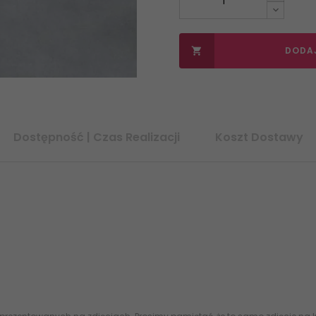
DODA

Dostępność | Czas Realizacji
Koszt Dostawy
2 w opakowaniu: 1,43 m2 Ilo sztuk w opakowaniu: 4 sztuki Gatunek: 1 
Antypolizgowo: R9 Grubo: 8,50 mm Rodzaj powierzchni: Matowa Zasto
a ilo zakupu: 1 opakowanie / 1,43 m2 / 4 sztuki) Waga opakowania: ~
as realizacji przed zoeniem zamwienia)