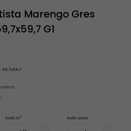
ista Marengo Gres
59,7x59,7 G1
 59,7x59,7
ziałach:
2
m
2
Ilość m
Ilość sztuk