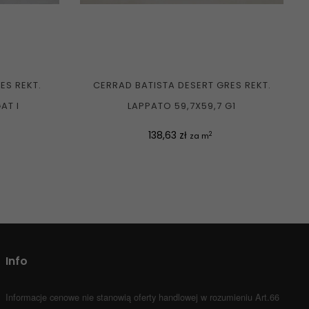
ES REKT.
CERRAD BATISTA DESERT GRES REKT.
AT I
LAPPATO 59,7X59,7 G1
Cena
138,63 zł
2
za m
Info
Informacje cenowe nie stanowią oferty handlowej w rozumieniu Art.66