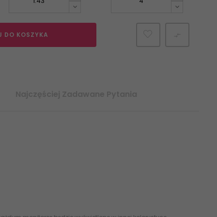
J DO KOSZYKA

Najczęściej Zadawane Pytania
/ Pierwszy Gwarancja: Producenta (sprawd szczegy)
sowanie: Wewntrz / Na zewntrz Technologia: Gres Podana cena
28,79 kg Inne cechy: Pytka tonalna - wzr niepowtarzalny Czas