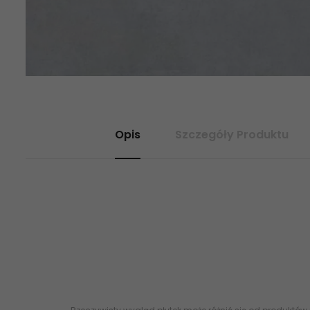
Opis
Szczegóły Produktu
Kolekcja: BATISTA (Cerrad) Format: 59,7x59,7 cm / 60x60 Ilo m
Mrozoodporno: Tak Rektyfikacja: Tak Klasa cieralnoci: PEI 4 
dotyczy: 1 m2 Sprzeda produktu: Na pene opakowania (minimaln
dostawy produktu: 2-3 dni (Potwierd dostpno produktu oraz cz