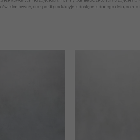
 prezentowanych na zdjęciach. Prosimy pamiętać, że to samo zdjęcie na k
oświetleniowych, oraz partii produkcyjnej dostępnej danego dnia, co ma