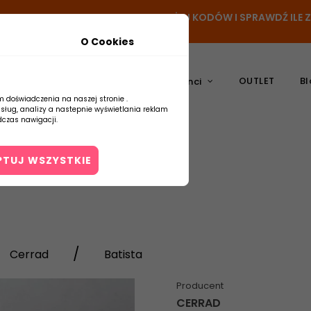
- DODAJ PRODUKT DO KOSZYKA, UŻYJ KODÓW I SPRAWDŹ ILE
O Cookies
OUTLET
Bl
atura
Ceramika
Producenci
m doświadczenia na naszej stronie .
usług, analizy a nastepnie wyświetlania reklam
czas nawigacji.
PTUJ WSZYSTKIE
Kontakt
Cerrad
Batista
Producent
CERRAD