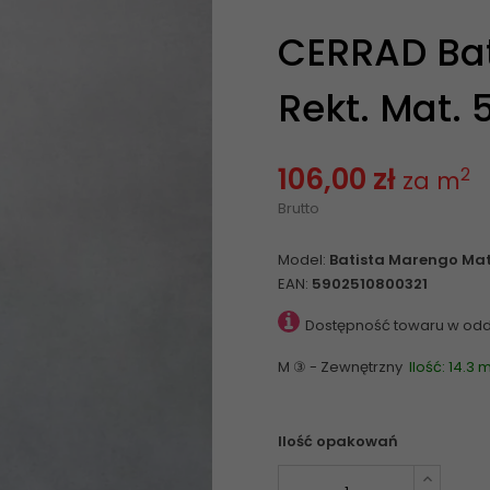
CERRAD Bat
Rekt. Mat. 
106,00 zł
2
za m
Brutto
Model:
Batista Marengo Mat.
EAN:
5902510800321
Dostępność towaru w odd
M ③ - Zewnętrzny
Ilość: 14.3 
Ilość opakowań