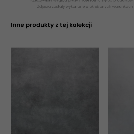
Rzeczywisty wygląd płytek może różnić się od produktów
Zdjęcia zostały wykonane w określonych warunkach 
Inne produkty z tej kolekcji