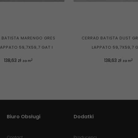
 BATISTA MARENGO GRES
CERRAD BATISTA DUST GR
LAPPATO 59,7X59,7 GAT I
LAPPATO 59,7X59,7 G
Cena
Cena
138,63 zł
138,63 zł
2
2
za m
za m
Biuro Obsługi
Dodatki
Contact
Producenci