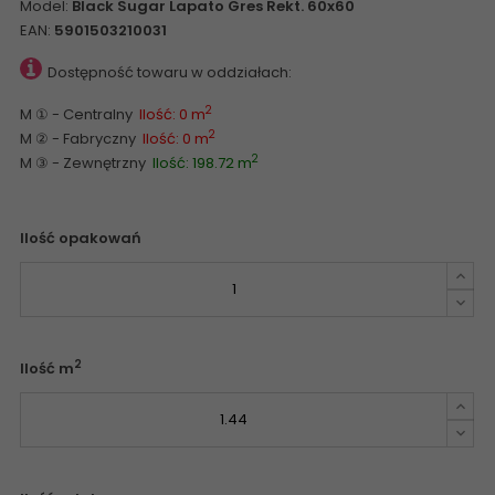
Model:
Black Sugar Lapato Gres Rekt. 60x60
EAN:
5901503210031
Dostępność towaru w oddziałach:
2
M ① - Centralny
Ilość: 0 m
2
M ② - Fabryczny
Ilość: 0 m
2
M ③ - Zewnętrzny
Ilość: 198.72 m
Ilość opakowań
2
Ilość m