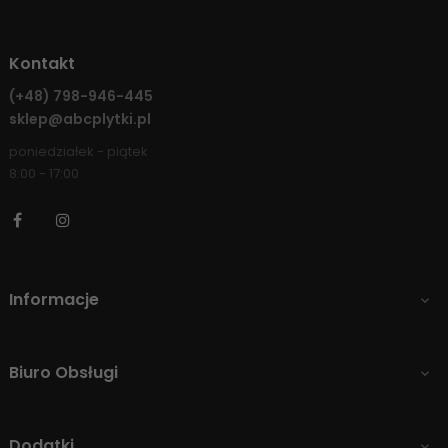
Kontakt
(+48)
798-946-445
sklep@abcplytki.pl
poniedziałek - piątek
8:00 - 17:00
Facebook
Instagram
Informacje

Biuro Obsługi

Dodatki
