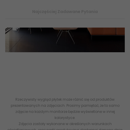
Najczęściej Zadawane Pytania
Czarne płytki gresowe w rozmiarach 30x60 60x60 oraz 60x120 -
OFERUJE KOLEKCJA Black Sugar STARGRES x
abcplytki.pl
Internetowy sklep z płytkami ceramicznymi
online
płytki podłogowe półpoler półpolerowane lappato
lapatto 5901503210031 sklep płytki terakota flizy STARGRES Black
Sugar Lappato Gres Rekt. 60x60
Rzeczywisty wygląd płytek może różnić się od produktów
prezentowanych na zdjęciach. Prosimy pamiętać, że to samo
zdjęcie na każdym monitorze będzie wyświetlone w innej
kolorystyce.
Zdjęcia zostały wykonane w określonych warunkach
oświetleniowych, oraz partii produkcyjnej dostępnej danego dnia,