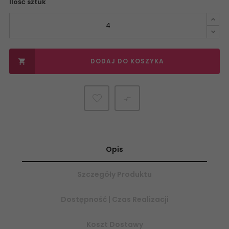
Ilość sztuk
DODAJ DO KOSZYKA


Opis
Szczegóły Produktu
Dostępność | Czas Realizacji
Koszt Dostawy