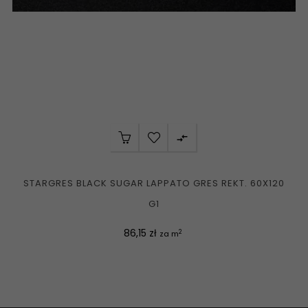

STARGRES BLACK SUGAR LAPPATO GRES REKT. 60X120
G1
Cena
86,15 zł
2
za m