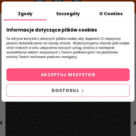
06
23
00
g
m
s
Zgody
Szczegóły
O Cookies
0
Szukaj
Informacje dotyczące plików cookies
Ta witryna korzysta z własnych plików cookie, aby zapewnić Ci najwyższy
poziom doświadczenia na naszej stronie . Wykorzystujemy również pliki cookie
stron trzecich w celu ulepszenia naszych usług, analizy a nastepnie
Strona Główna
Salon / Taras
Stargres
wyświetlania reklam związanych z Twoimi preferencjami na podstawie
produktu
analizy Twoich zachowań podczas nawigacji.
AKCEPTUJ WSZYSTKIE
DOSTOSUJ