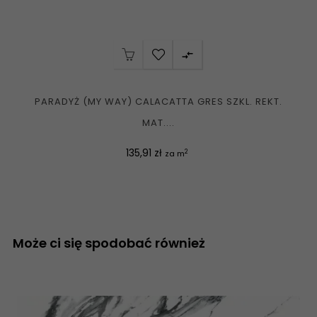

PARADYŻ (MY WAY) CALACATTA GRES SZKL. REKT.
MAT....
Cena
135,91 zł
2
za m
Może ci się spodobać również