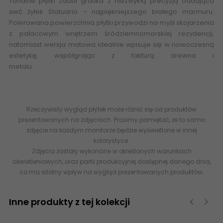
Tonalne płytki zdobi grafika z niezwykłą precyzją oddająca
sieć żyłek Statuario – najpiękniejszego białego marmuru.
Polerowana powierzchnia płytki przywodzi na myśl skojarzenia
z pałacowym wnętrzem śródziemnomorskiej rezydencji,
natomiast wersja matowa idealnie wpisuje się w nowoczesną
estetykę, współgrając z fakturą
drewna
i
metalu.
www.abcplytki.pl
60x60 60x120 120x60 90x90 120x240
120x280 R-R-1,2X1,2-1-CALA.--N PARADYŻ (My Way) Calacatta
Gres Szkl. Rekt. Mat. 119,8x119,8 120x120 5902610555374
Rzeczywisty wygląd płytek może różnić się od produktów
prezentowanych na zdjęciach. Prosimy pamiętać, że to samo
zdjęcie na każdym monitorze będzie wyświetlone w innej
kolorystyce.
Zdjęcia zostały wykonane w określonych warunkach
oświetleniowych, oraz partii produkcyjnej dostępnej danego dnia,
co ma istotny wpływ na wygląd prezentowanych produktów.
Inne produkty z tej kolekcji
‹
›