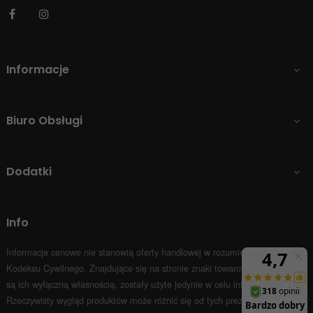
Facebook
Instagram
Informacje

Biuro Obsługi

Dodatki

Info
Informacje cenowe nie stanowią oferty handlowej w rozumieniu Art.66 par.1
Kodeksu Cywilnego.
Znajdujące się na stronie znaki towarowe i nazwy firm
są ich wyłączną własnością, zostały użyte jedynie w celu informacyjnym.
Rzeczywisty wygląd produktów może różnić się od tych prezentowanych na