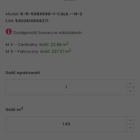
Model:
R-R-598X598-1-CALA.--N-3
EAN:
5902610556371
Dostępność towaru w oddziałach:
2
M ① - Centralny
Ilość: 22.88 m
2
M ② - Fabryczny
Ilość: 227.37 m
Ilość opakowań
2
Ilość m