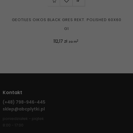

GEOTILES OIKOS BLACK GRES REKT. POLISHED 60X60
G1
Cena
112,17 zł
2
za m
Kontakt
(+48)
798-946-445
sklep@abcplytki.pl
poniedziałek - piątek
8:00 - 17:00