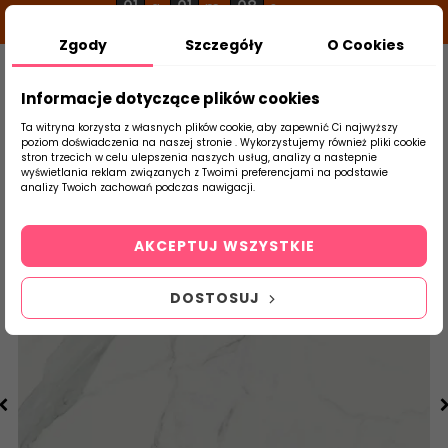
01
01
07
g
m
s
Zgody
Szczegóły
O Cookies
0
Szukaj
Informacje dotyczące plików cookies
Ta witryna korzysta z własnych plików cookie, aby zapewnić Ci najwyższy
poziom doświadczenia na naszej stronie . Wykorzystujemy również pliki cookie
stron trzecich w celu ulepszenia naszych usług, analizy a nastepnie
Strona Główna
Salon / Taras
Paradyż 
wyświetlania reklam związanych z Twoimi preferencjami na podstawie
produktu
analizy Twoich zachowań podczas nawigacji.
AKCEPTUJ WSZYSTKIE
DOSTOSUJ