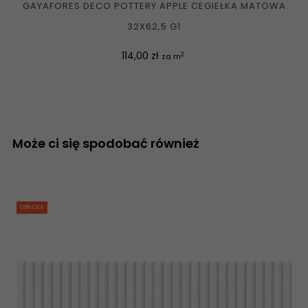
GAYAFORES DECO POTTERY APPLE CEGIEŁKA MATOWA
32X62,5 G1
Cena
114,00 zł
2
za m
Może ci się spodobać również
OBNIŻKA