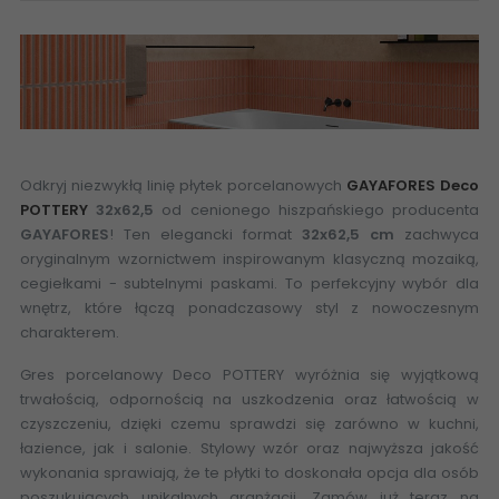
Odkryj niezwykłą linię płytek porcelanowych
GAYAFORES Deco
POTTERY
32x62,5
od cenionego hiszpańskiego producenta
GAYAFORES
! Ten elegancki format
32x62,5 cm
zachwyca
oryginalnym wzornictwem inspirowanym klasyczną mozaiką,
cegiełkami - subtelnymi paskami. To perfekcyjny wybór dla
wnętrz, które łączą ponadczasowy styl z nowoczesnym
charakterem.
Gres porcelanowy Deco POTTERY wyróżnia się wyjątkową
trwałością, odpornością na uszkodzenia oraz łatwością w
czyszczeniu, dzięki czemu sprawdzi się zarówno w kuchni,
łazience, jak i salonie. Stylowy wzór oraz najwyższa jakość
wykonania sprawiają, że te płytki to doskonała opcja dla osób
poszukujących unikalnych aranżacji. Zamów już teraz na