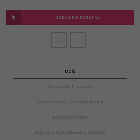
DODAJ DO KOSZYKA


Opis
Szczegóły Produktu
Dostępność | Czas Realizacji
Koszt Dostawy
Najczęściej Zadawane Pytania