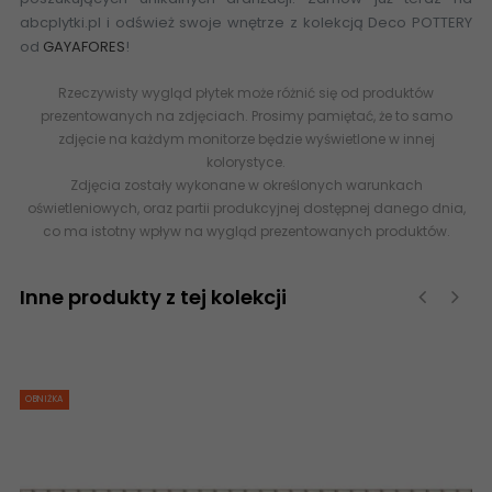
abcplytki.pl i odśwież swoje wnętrze z kolekcją Deco POTTERY
od
GAYAFORES
!
Rzeczywisty wygląd płytek może różnić się od produktów
prezentowanych na zdjęciach. Prosimy pamiętać, że to samo
zdjęcie na każdym monitorze będzie wyświetlone w innej
kolorystyce.
Zdjęcia zostały wykonane w określonych warunkach
oświetleniowych, oraz partii produkcyjnej dostępnej danego dnia,
co ma istotny wpływ na wygląd prezentowanych produktów.
Inne produkty z tej kolekcji
‹
›
OBNIŻKA