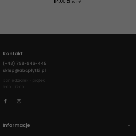
Cena
114,00 zł
2
za m
Kontakt
(+48)
798-946-445
sklep@abcplytki.pl
poniedziałek - piątek
8:00 - 17:00
Facebook
Instagram
Informacje
