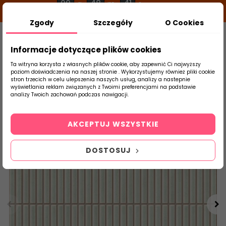
00
48
41
g
m
s
Zgody
Szczegóły
O Cookies
0
Szukaj
Informacje dotyczące plików cookies
Ta witryna korzysta z własnych plików cookie, aby zapewnić Ci najwyższy
poziom doświadczenia na naszej stronie . Wykorzystujemy również pliki cookie
stron trzecich w celu ulepszenia naszych usług, analizy a nastepnie
Strona Główna
Salon / Taras
Gayafore
wyświetlania reklam związanych z Twoimi preferencjami na podstawie
produktu
analizy Twoich zachowań podczas nawigacji.
OBNIŻKA
AKCEPTUJ WSZYSTKIE
DOSTOSUJ