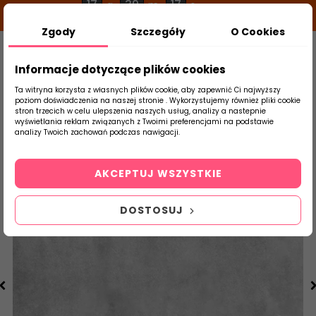
17
39
16
g
m
s
Zgody
Szczegóły
O Cookies
0
Szukaj
Informacje dotyczące plików cookies
Ta witryna korzysta z własnych plików cookie, aby zapewnić Ci najwyższy
poziom doświadczenia na naszej stronie . Wykorzystujemy również pliki cookie
stron trzecich w celu ulepszenia naszych usług, analizy a nastepnie
Strona Główna
Salon / Taras
Ceramsti
wyświetlania reklam związanych z Twoimi preferencjami na podstawie
produktu
analizy Twoich zachowań podczas nawigacji.
AKCEPTUJ WSZYSTKIE
DOSTOSUJ