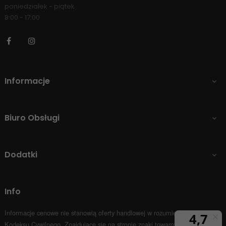
poniedziałek - piątek
8:00 - 17:00
Facebook
Instagram
Informacje

Biuro Obsługi

Dodatki

Info
Informacje cenowe nie stanowią oferty handlowej w rozumieniu Art.66 par.1
Kodeksu Cywilnego.
Znajdujące się na stronie znaki towarowe i nazwy firm