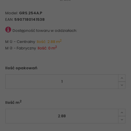
Model:
GRS.254A.P
EAN:
5907180141538
Dostępność towaru w oddziałach:
2
M ① - Centralny
Ilość: 2.88 m
2
M ② - Fabryczny
Ilość: 0 m
Ilość opakowań
2
Ilość m