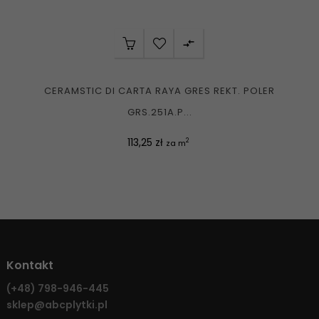

CERAMSTIC DI CARTA RAYA GRES REKT. POLER
GRS.251A.P...
Cena
113,25 zł
2
za m
Kontakt
(+48)
798-946-445
sklep@abcplytki.pl