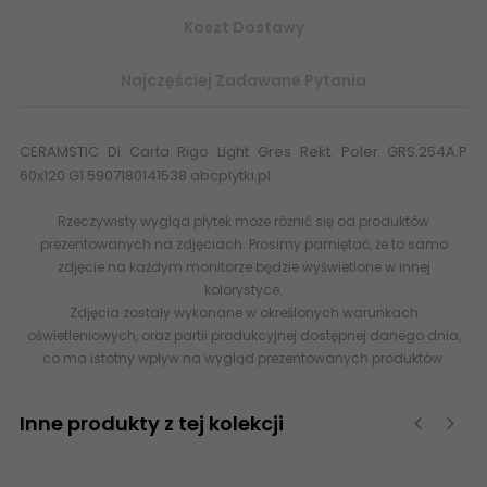
Koszt Dostawy
Najczęściej Zadawane Pytania
CERAMSTIC Di Carta Rigo Light Gres Rekt. Poler GRS.254A.P
60x120 G1 5907180141538 abcplytki.pl
Rzeczywisty wygląd płytek może różnić się od produktów
prezentowanych na zdjęciach. Prosimy pamiętać, że to samo
zdjęcie na każdym monitorze będzie wyświetlone w innej
kolorystyce.
Zdjęcia zostały wykonane w określonych warunkach
oświetleniowych, oraz partii produkcyjnej dostępnej danego dnia,
co ma istotny wpływ na wygląd prezentowanych produktów.
Inne produkty z tej kolekcji
‹
›