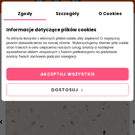
08
17
51
g
m
s
Zgody
Szczegóły
O Cookies
0
Szukaj
Informacje dotyczące plików cookies
Ta witryna korzysta z własnych plików cookie, aby zapewnić Ci najwyższy
poziom doświadczenia na naszej stronie . Wykorzystujemy również pliki cookie
stron trzecich w celu ulepszenia naszych usług, analizy a nastepnie
Strona Główna
Salon / Taras
Pamesa
wyświetlania reklam związanych z Twoimi preferencjami na podstawie
produktu
analizy Twoich zachowań podczas nawigacji.
AKCEPTUJ WSZYSTKIE
DOSTOSUJ