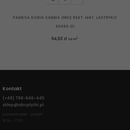
PAMESA DORIA SABBIA GRES REKT. MAT. LASTRYKO
60X60 G1
Cena
94,63 zł
2
za m
Kontakt
(+48)
798-946-445
sklep@abcplytki.pl
poniedziałek - piątek
8:00 - 17:00