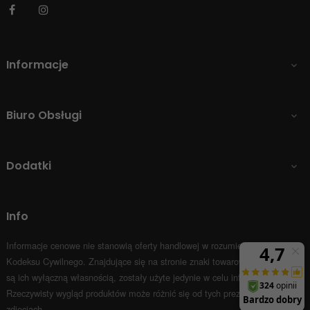
Facebook
Instagram
Informacje

Biuro Obsługi

Dodatki

Info
Informacje cenowe nie stanowią oferty handlowej w rozumieniu Art.66 par.1
Kodeksu Cywilnego.
Znajdujące się na stronie znaki towarowe i nazwy firm
są ich wyłączną własnością, zostały użyte jedynie w celu informacyjnym.
Rzeczywisty wygląd produktów może różnić się od tych prezentowanych na
zdjęciach.