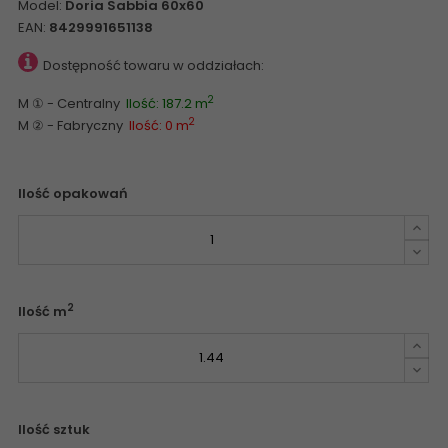
Model:
Doria Sabbia 60x60
EAN:
8429991651138
Dostępność towaru w oddziałach:
2
M ① - Centralny
Ilość: 187.2 m
2
M ② - Fabryczny
Ilość: 0 m
Ilość opakowań
2
Ilość m
Ilość sztuk