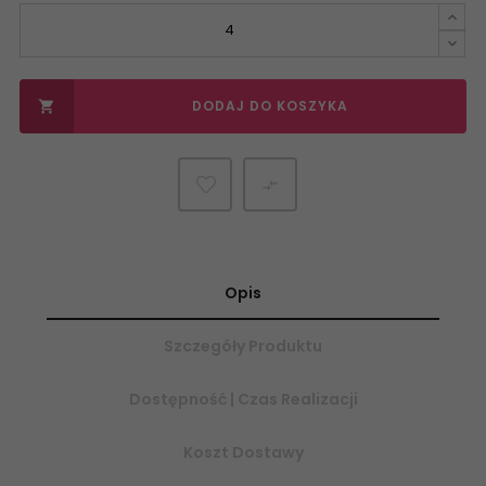
DODAJ DO KOSZYKA


Opis
Szczegóły Produktu
Dostępność | Czas Realizacji
Koszt Dostawy