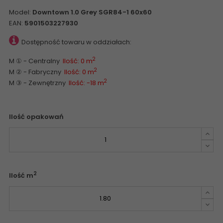
Model:
Downtown 1.0 Grey SGR84-1 60x60
EAN:
5901503227930
Dostępność towaru w oddziałach:
2
M ① - Centralny
Ilość: 0 m
2
M ② - Fabryczny
Ilość: 0 m
2
M ③ - Zewnętrzny
Ilość: -18 m
Ilość opakowań
2
Ilość m