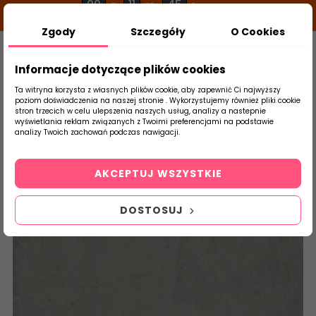
09
11
45
g
m
s
Zgody
Szczegóły
O Cookies
0
Szukaj
Informacje dotyczące plików cookies
Ta witryna korzysta z własnych plików cookie, aby zapewnić Ci najwyższy
poziom doświadczenia na naszej stronie . Wykorzystujemy również pliki cookie
stron trzecich w celu ulepszenia naszych usług, analizy a nastepnie
Strona Główna
Salon / Taras
Stargres
wyświetlania reklam związanych z Twoimi preferencjami na podstawie
produktu
analizy Twoich zachowań podczas nawigacji.
WYPRZEDAŻ!
AKCEPTUJ WSZYSTKIE
DOSTOSUJ