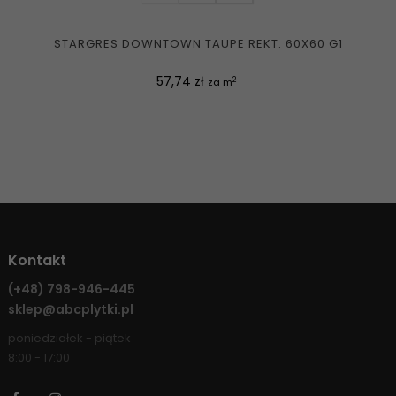
STARGRES DOWNTOWN TAUPE REKT. 60X60 G1
Cena
57,74 zł
2
za m
Kontakt
(+48)
798-946-445
sklep@abcplytki.pl
poniedziałek - piątek
8:00 - 17:00