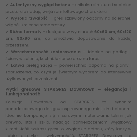
✔
Autentyczny wygląd betonu
– unikalna struktura i subtelne
przetarcia nadają wnętrzom loftowego charakteru.
✔
Wysoka trwałość
– gres szkliwiony odporny na ścieranie,
wilgoć i zmienne temperatury.
✔
Różne formaty
– dostępne w wymiarach
60x60 cm, 60x120
cm, 90x90 cm
, co umożliwia dopasowanie do każdej
przestrzeni.
✔
Wszechstronność zastosowania
– idealne na podłogi i
ściany w salonie, kuchni, łazience oraz na taras.
✔
Łatwa pielęgnacja
– powierzchnia odporna na plamy i
zabrudzenia, co czyni je świetnym wyborem do intensywnie
użytkowanych przestrzeni.
Płytki gresowe STARGRES Downtown – elegancja i
funkcjonalność
Kolekcja Downtown od STARGRES to synonim
ponadczasowego designu inspirowanego miejskim betonem.
Idealnie komponuje się z surowymi materiałami, takimi jak
drewno, stal i szkło, nadając pomieszczeniom wyjątkowy
klimat.
Jeśli szukasz gresu o wyglądzie betonu, który łączy w
sobie estetykę i wytrzymałość, STARGRES Downtown to