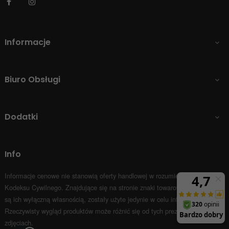
Facebook
Instagram
Informacje

Biuro Obsługi

Dodatki

Info
Informacje cenowe nie stanowią oferty handlowej w rozumieniu Art.66 par.1
Kodeksu Cywilnego.
Znajdujące się na stronie znaki towarowe i nazwy firm
są ich wyłączną własnością, zostały użyte jedynie w celu informacyjnym.
Rzeczywisty wygląd produktów może różnić się od tych prezentowanych na
zdjęciach.