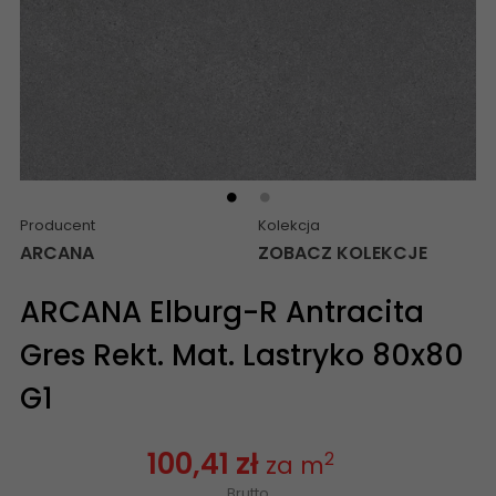
Producent
Kolekcja
ARCANA
ZOBACZ KOLEKCJE
ARCANA Elburg-R Antracita
Gres Rekt. Mat. Lastryko 80x80
G1
100,41 zł
2
za m
Brutto