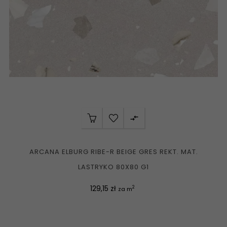

ARCANA ELBURG RIBE-R BEIGE GRES REKT. MAT.
LASTRYKO 80X80 G1
Cena
129,15 zł
2
za m