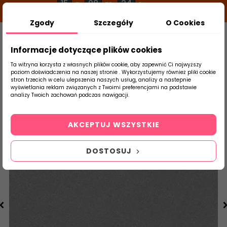
15
08
23
g
m
s
Zgody
Szczegóły
O Cookies
0
Szukaj
Informacje dotyczące plików cookies
Ta witryna korzysta z własnych plików cookie, aby zapewnić Ci najwyższy
poziom doświadczenia na naszej stronie . Wykorzystujemy również pliki cookie
stron trzecich w celu ulepszenia naszych usług, analizy a nastepnie
Strona Główna
Salon / Taras
Arcana
wyświetlania reklam związanych z Twoimi preferencjami na podstawie
produktu
analizy Twoich zachowań podczas nawigacji.
AKCEPTUJ WSZYSTKIE
DOSTOSUJ