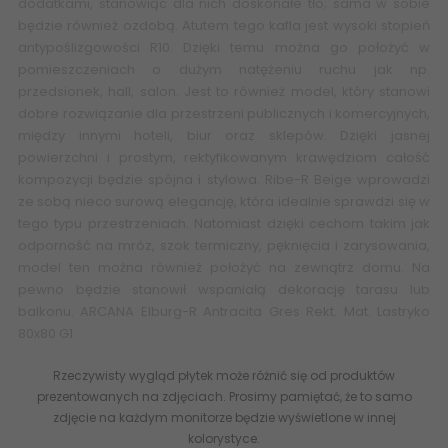
dodatkami, stanowiąc dla nich doskonałe tło; sama w sobie
będzie również ozdobą. Atutem tego kafla jest wysoki stopień
antypoślizgowości R10. Dzięki temu można go położyć w
pomieszczeniach o dużym natężeniu ruchu jak np.
przedsionek, hall, salon. Jest to również model, który stanowi
dobre rozwiązanie dla przestrzeni publicznych i komercyjnych,
między innymi hoteli, biur oraz sklepów. Dzięki jasnej
powierzchni i prostym, rektyfikowanym krawędziom całość
kompozycji będzie spójna i stylowa. Ribe-R Beige wprowadzi
ze sobą nieco surową elegancję, która idealnie sprawdzi się w
tego typu przestrzeniach. Natomiast dzięki cechom takim jak
odporność na mróz, szok termiczny, pęknięcia i zarysowania,
model ten można również położyć na zewnątrz domu. Na
pewno będzie stanowił wspaniałą dekorację tarasu lub
balkonu. ARCANA Elburg-R Antracita Gres Rekt. Mat. Lastryko
80x80 G1
Rzeczywisty wygląd płytek może różnić się od produktów
prezentowanych na zdjęciach. Prosimy pamiętać, że to samo
zdjęcie na każdym monitorze będzie wyświetlone w innej
kolorystyce.