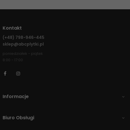
Kontakt
(+48)
798-946-445
sklep@abcplytki.pl
poniedziałek - piątek
8:00 - 17:00
Facebook
Instagram
Informacje

Biuro Obsługi
