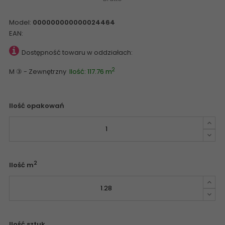
Model:
000000000000024464
EAN:
Dostępność towaru w oddziałach:
2
M ③ - Zewnętrzny
Ilość: 117.76 m
Ilość opakowań
2
Ilość m
Ilość sztuk