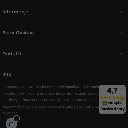
Informacje

Biuro Obsługi

Dodatki

Info
Informacje cenowe nie stanowią oferty handlowej w rozumieniu Art.66 par.1
Kodeksu Cywilnego.
Znajdujące się na stronie znaki towarowe i nazwy firm
są ich wyłączną własnością, zostały użyte jedynie w celu informacyjnym.
Rzeczywisty wygląd produktów może różnić się od tych prezentowanych na
zdjęciach.