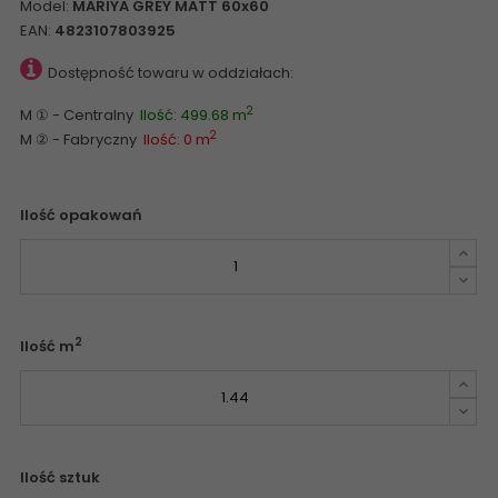
Model:
MARIYA GREY MATT 60x60
EAN:
4823107803925
Dostępność towaru w oddziałach:
2
M ① - Centralny
Ilość: 499.68 m
2
M ② - Fabryczny
Ilość: 0 m
Ilość opakowań
2
Ilość m
Ilość sztuk