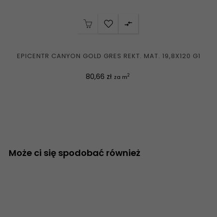

EPICENTR CANYON GOLD GRES REKT. MAT. 19,8X120 G1
Cena
80,66 zł
2
za m
Może ci się spodobać również