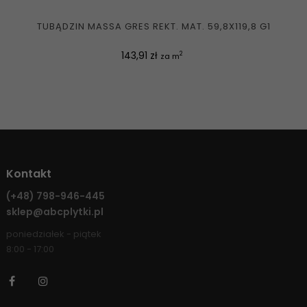
TUBĄDZIN MASSA GRES REKT. MAT. 59,8X119,8 G1
Cena
143,91 zł
2
za m
Kontakt
(+48)
798-946-445
sklep@abcplytki.pl
poniedziałek - piątek
8:00 - 17:00
Facebook
Instagram