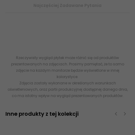
Najczęściej Zadawane Pytania
Internetowy sklep z płytkami
EPICENTR
-
gres flizy imitujące
naturalny kamień
kamieniopodobne
4823107803925 Sklep flizy
terakota EPICENTR Mariya Grey Gres Szkl. Rekt. Mat. 60x60
imitacja kamienia
Rzeczywisty wygląd płytek może różnić się od produktów
prezentowanych na zdjęciach. Prosimy pamiętać, że to samo
zdjęcie na każdym monitorze będzie wyświetlone w innej
kolorystyce.
Zdjęcia zostały wykonane w określonych warunkach
oświetleniowych, oraz partii produkcyjnej dostępnej danego dnia,
co ma istotny wpływ na wygląd prezentowanych produktów.
Inne produkty z tej kolekcji
‹
›