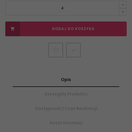
DODAJ DO KOSZYKA


Opis
Szczegóły Produktu
Dostępność | Czas Realizacji
Koszt Dostawy