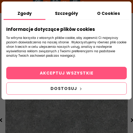
05
50
45
g
m
s
Zgody
Szczegóły
O Cookies
0
Szukaj
Informacje dotyczące plików cookies
Ta witryna korzysta z własnych plików cookie, aby zapewnić Ci najwyższy
poziom doświadczenia na naszej stronie . Wykorzystujemy również pliki cookie
stron trzecich w celu ulepszenia naszych usług, analizy a nastepnie
Strona Główna
Salon / Taras
Argenta
wyświetlania reklam związanych z Twoimi preferencjami na podstawie
produktu
analizy Twoich zachowań podczas nawigacji.
AKCEPTUJ WSZYSTKIE
DOSTOSUJ