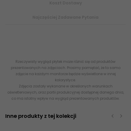
Koszt Dostawy
Najczęściej Zadawane Pytania
8435592026268 ARGENTA Etienne Grey Gres Rekt. Mat. 60x60 G1
- www.abcplytki.pl -
internetowy sklep z płytkami ceramicznymi
i gresem
Rzeczywisty wygląd płytek może różnić się od produktów
prezentowanych na zdjęciach. Prosimy pamiętać, że to samo
zdjęcie na każdym monitorze będzie wyświetlone w innej
kolorystyce.
Zdjęcia zostały wykonane w określonych warunkach
oświetleniowych, oraz partii produkcyjnej dostępnej danego dnia,
co ma istotny wpływ na wygląd prezentowanych produktów.
Inne produkty z tej kolekcji
‹
›