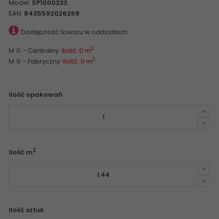
Model:
SP1000233
EAN:
8435592026268
Dostępność towaru w oddziałach:
2
M ① - Centralny
Ilość: 0 m
2
M ② - Fabryczny
Ilość: 0 m
Ilość opakowań
2
Ilość m
Ilość sztuk