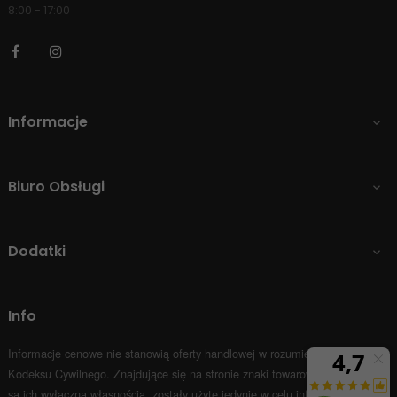
8:00 - 17:00
Facebook
Instagram
Informacje

Biuro Obsługi

Dodatki

Info
Informacje cenowe nie stanowią oferty handlowej w rozumieniu Art.66 par.1
Kodeksu Cywilnego.
Znajdujące się na stronie znaki towarowe i nazwy firm
są ich wyłączną własnością, zostały użyte jedynie w celu informacyjnym.