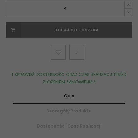
DODAJ DO KOSZYKA


❗️ SPRAWDŹ DOSTĘPNOŚĆ ORAZ CZAS REALIZACJI PRZED
ZŁOŻENIEM ZAMÓWIENIA ❗️
Opis
Szczegóły Produktu
Dostępność | Czas Realizacji