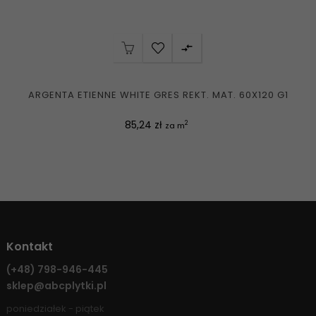

ARGENTA ETIENNE WHITE GRES REKT. MAT. 60X120 G1
Cena
85,24 zł
2
za m
Kontakt
(+48)
798-946-445
sklep@abcplytki.pl
poniedziałek - piątek