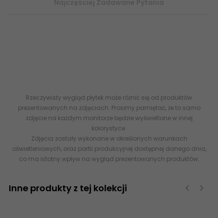
Najczęściej Zadawane Pytania
Sklep płytki SALONI Vector Marron-Cacao 40x120 G1
www.abcplytki.pl - płytki ceramiczne, płytki rektyfikowane, flizy
saloni sklep internetowy z płytkami
ceramicznymi
Sklep płytki
SALONI Vector Marron-Cacao 40x120 flizy terakota drewno
drewnopodobne imitacja drewna
Rzeczywisty wygląd płytek może różnić się od produktów
prezentowanych na zdjęciach. Prosimy pamiętać, że to samo
zdjęcie na każdym monitorze będzie wyświetlone w innej
kolorystyce.
Zdjęcia zostały wykonane w określonych warunkach
oświetleniowych, oraz partii produkcyjnej dostępnej danego dnia,
co ma istotny wpływ na wygląd prezentowanych produktów.
Inne produkty z tej kolekcji
‹
›