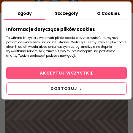
11
32
01
g
m
s
Zgody
Szczegóły
O Cookies
0
Szukaj
Informacje dotyczące plików cookies
Ta witryna korzysta z własnych plików cookie, aby zapewnić Ci najwyższy
poziom doświadczenia na naszej stronie . Wykorzystujemy również pliki cookie
stron trzecich w celu ulepszenia naszych usług, analizy a nastepnie
Strona Główna
Salon / Taras
Saloni
wyświetlania reklam związanych z Twoimi preferencjami na podstawie
produktu
analizy Twoich zachowań podczas nawigacji.
AKCEPTUJ WSZYSTKIE
DOSTOSUJ