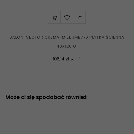

SALONI VECTOR CREMA-MIEL JMB776 PŁYTKA ŚCIENNA
40X120 G1
Cena
106,14 zł
2
za m
Może ci się spodobać również