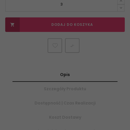
DODAJ DO KOSZYKA


Opis
Szczegóły Produktu
Dostępność | Czas Realizacji
Koszt Dostawy