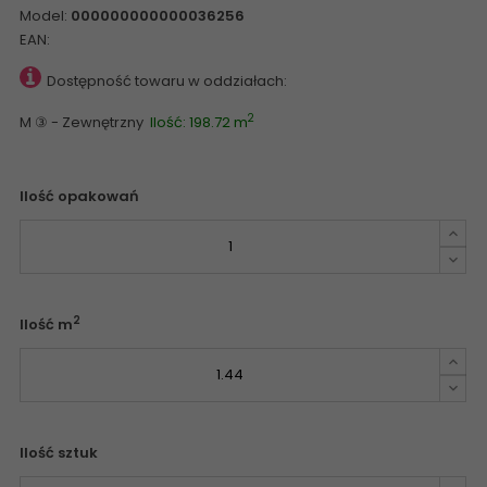
Model:
000000000000036256
EAN:
Dostępność towaru w oddziałach:
2
M ③ - Zewnętrzny
Ilość: 198.72 m
Ilość opakowań
2
Ilość m
Ilość sztuk