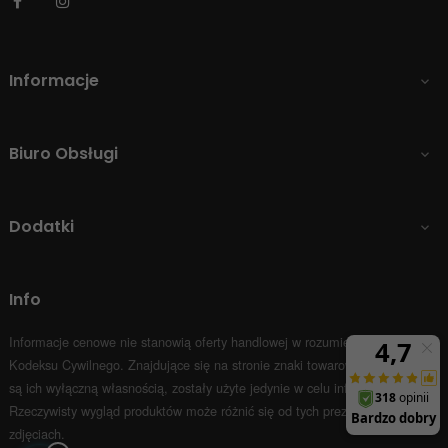
Facebook
Instagram
Informacje

Biuro Obsługi

Dodatki

Info
Informacje cenowe nie stanowią oferty handlowej w rozumieniu Art.66 par.1
Kodeksu Cywilnego.
Znajdujące się na stronie znaki towarowe i nazwy firm
są ich wyłączną własnością, zostały użyte jedynie w celu informacyjnym.
Rzeczywisty wygląd produktów może różnić się od tych prezentowanych na
zdjęciach.