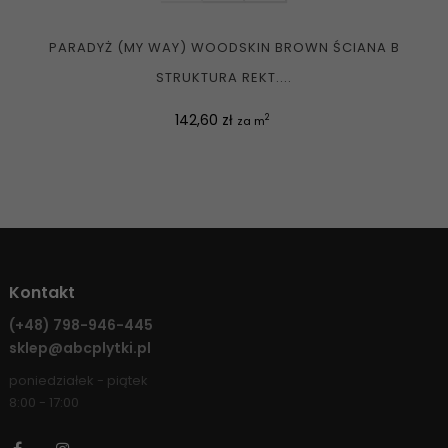
PARADYŻ (MY WAY) WOODSKIN BROWN ŚCIANA B
STRUKTURA REKT....
Cena
142,60 zł
2
za m
Kontakt
(+48)
798-946-445
sklep@abcplytki.pl
poniedziałek - piątek
8:00 - 17:00