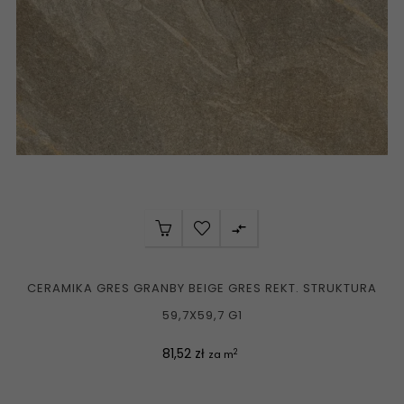

CERAMIKA GRES GRANBY BEIGE GRES REKT. STRUKTURA
59,7X59,7 G1
Cena
81,52 zł
2
za m