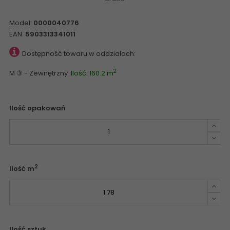
Model:
0000040776
EAN:
5903313341011
Dostępność towaru w oddziałach:
2
M ③ - Zewnętrzny
Ilość: 160.2 m
Ilość opakowań
2
Ilość m
Ilość sztuk