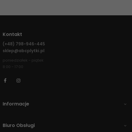
Kontakt
(+48)
798-946-445
sklep@abcplytki.pl
poniedziałek - piątek
8:00 - 17:00
Facebook
Instagram
Informacje

Biuro Obsługi
