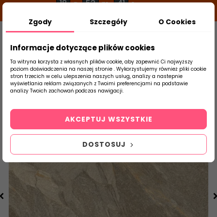
18
52
41
g
m
s
Zgody
Szczegóły
O Cookies
0
Szukaj
Informacje dotyczące plików cookies
Ta witryna korzysta z własnych plików cookie, aby zapewnić Ci najwyższy
poziom doświadczenia na naszej stronie . Wykorzystujemy również pliki cookie
stron trzecich w celu ulepszenia naszych usług, analizy a nastepnie
Strona Główna
Salon / Taras
Ceramika
wyświetlania reklam związanych z Twoimi preferencjami na podstawie
produktu
analizy Twoich zachowań podczas nawigacji.
AKCEPTUJ WSZYSTKIE
DOSTOSUJ