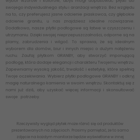
wybór wzorów i kolorów, abyś mógł dopasować płytki do
swojego indywidualnego stylu i aranżacji wnętrza. Bez względu
na to, czy preferujesz jasne odcienie piaskowca, czy głębokie
odcienie granitu, u nas znajdziesz idealne rozwiązanie.
Dodatkowo, nasze płytki podłogowe są łatwe w czyszczeniu i
utrzymaniu. Dzięki swojej nieprzepuszczalności, odporne są na
plamy, zabrudzenia i wilgoć. To sprawia, że są idealnym
wyborem dla domów, biur i innych miejsc o dużym natężeniu
ruchu. Zaufaj płytkom GRANBY, aby stworzyć imponującą
podłogę, która dodaje elegancji i charakteru Twojemu wnętrzu.
Zapewniamy wysoką jakość, trwałość i estetykę, które spełnią
Twoje oczekiwania. Wybierz płytki podłogowe GRANBY i odkryj
magię naturalnego kamienia w swoim wnętrzu. Skontaktuj się z
nami już dziś, aby uzyskać więcej informacji i skonsultować
swoje potrzeby.
Imitacja kamienia CERAMIKA GRES Granby
Beige Gres Rekt. Struktura 59,7x59,7 60x60 flizy terakota
5903313341011
Rzeczywisty wygląd płytek może różnić się od produktów
prezentowanych na zdjęciach. Prosimy pamiętać, że to samo
zdjęcie na każdym monitorze będzie wyświetlone w innej