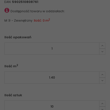
EAN:
5902510808761
Dostępność towaru w oddziałach:
2
M ③ - Zewnętrzny
Ilość: 0 m
Ilość opakowań
2
Ilość m
Ilość sztuk