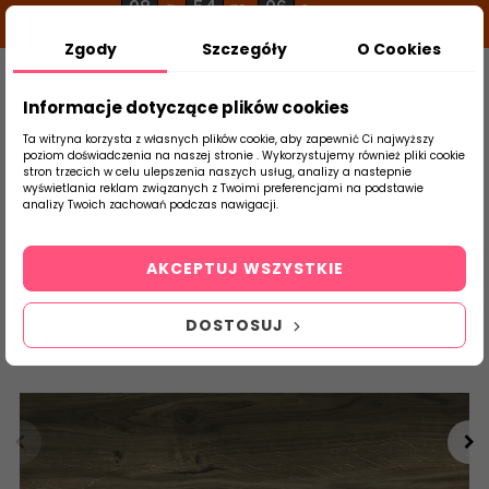
08
54
06
g
m
s
Zgody
Szczegóły
O Cookies
0
Szukaj
Informacje dotyczące plików cookies
Ta witryna korzysta z własnych plików cookie, aby zapewnić Ci najwyższy
poziom doświadczenia na naszej stronie . Wykorzystujemy również pliki cookie
stron trzecich w celu ulepszenia naszych usług, analizy a nastepnie
Strona Główna
Salon / Taras
Cerrad
wyświetlania reklam związanych z Twoimi preferencjami na podstawie
produktu
analizy Twoich zachowań podczas nawigacji.
AKCEPTUJ WSZYSTKIE
DOSTOSUJ