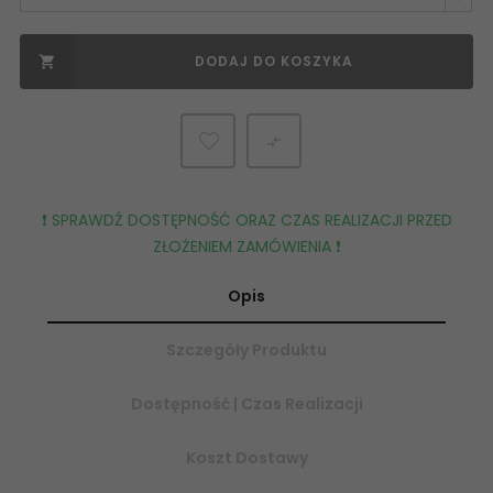
DODAJ DO KOSZYKA


❗️ SPRAWDŹ DOSTĘPNOŚĆ ORAZ CZAS REALIZACJI PRZED
ZŁOŻENIEM ZAMÓWIENIA ❗️
Opis
Szczegóły Produktu
Dostępność | Czas Realizacji
Koszt Dostawy