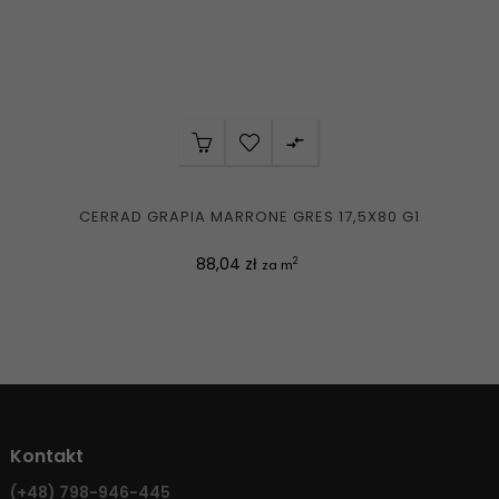

CERRAD GRAPIA MARRONE GRES 17,5X80 G1
Cena
88,04 zł
2
za m
Kontakt
(+48)
798-946-445