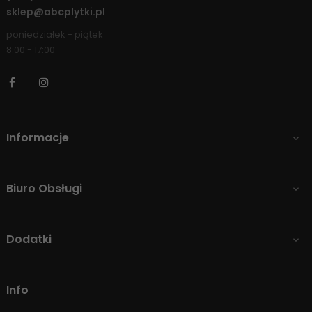
sklep@abcplytki.pl
poniedziałek - piątek
8:00 - 17:00
Facebook
Instagram
Informacje

Biuro Obsługi

Dodatki

Info