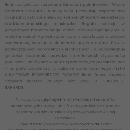
Ilario została zainspirowana klimatem południowych Włoch.
Delikatna struktura i tonalny wzór przywołują wspomnienia
rozgrzanych słońcem elewacji i sennej atmosfery niewielkiego,
śródziemnomorskiego miasteczka. Bogata kolekcja w
przyjemnych barwach beige, ochra i brown obejmuje płytki w
wielu formatach – prostokątne, które można łączyć w obrębie
asortymentu, tworząc wiele interesujących aranżacji. Płytki o
podwyższonych parametrach technicznych i o odpowiedniej
grubości doskonale sprawdzą się w lokalach użyteczności
publicznej, jak również w bardziej kameralnych przestrzeniach
– na patio, tarasie czy na balkonie domu rodzinnego.
PŁYTKI
KLINKIEROWE
5902610571374 PARADYŻ Ilario Brown Kapinos
Stopnica Narożna Struktura Mat. 33x33 Z---330X330-1-
ILAR.BRKN
Rzeczywisty wygląd płytek może różnić się od produktów
prezentowanych na zdjęciach. Prosimy pamiętać, że to samo
zdjęcie na każdym monitorze będzie wyświetlone w innej
kolorystyce.
Zdjęcia zostały wykonane w określonych warunkach