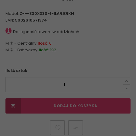
Model:
Z---330X330-1-ILAR.BRKN
EAN:
5902610571374
Dostępność towaru w oddziałach:
M ① - Centralny
Ilość: 0
M ② - Fabryczny
Ilość: 192
Ilość sztuk
DODAJ DO KOSZYKA

