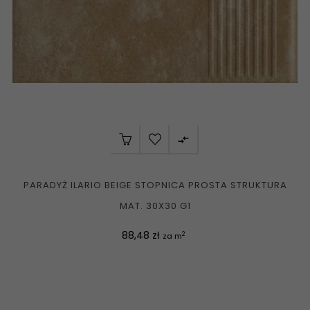

PARADYŻ ILARIO BEIGE STOPNICA PROSTA STRUKTURA
MAT. 30X30 G1
Cena
88,48 zł
2
za m