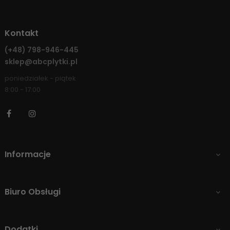
Kontakt
(+48)
798-946-445
sklep@abcplytki.pl
poniedziałek - piątek
8:00 - 17:00
Facebook
Instagram
Informacje

Biuro Obsługi

Dodatki