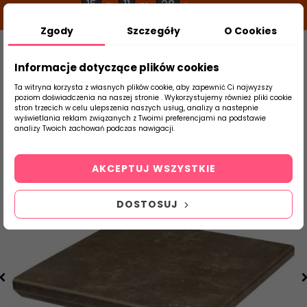
15
11
27
g
m
s
Zgody
Szczegóły
O Cookies
0
Szukaj
Informacje dotyczące plików cookies
Ta witryna korzysta z własnych plików cookie, aby zapewnić Ci najwyższy
poziom doświadczenia na naszej stronie . Wykorzystujemy również pliki cookie
stron trzecich w celu ulepszenia naszych usług, analizy a nastepnie
Strona Główna
Klinkier
Paradyż
Il
wyświetlania reklam związanych z Twoimi preferencjami na podstawie
produktu
analizy Twoich zachowań podczas nawigacji.
AKCEPTUJ WSZYSTKIE
DOSTOSUJ