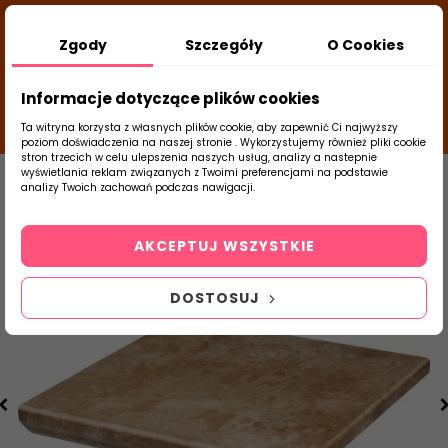
DODATKOWY RABAT Z KODEM:
NEWLOOK26
/
Zgody
Szczegóły
O Cookies
TUBADZIN
- DODAJ PRODUKT DO KOSZYKA, UŻYJ
22
KODÓW I SPRAWDŹ ILE ZAOSZCZĘDZISZ
d
close
Informacje dotyczące plików cookies
18
45
02
g
m
s
Ta witryna korzysta z własnych plików cookie, aby zapewnić Ci najwyższy
poziom doświadczenia na naszej stronie . Wykorzystujemy również pliki cookie
stron trzecich w celu ulepszenia naszych usług, analizy a nastepnie
Strona Główna
Klinkier
Paradyż
Il
wyświetlania reklam związanych z Twoimi preferencjami na podstawie
analizy Twoich zachowań podczas nawigacji.
0
Szukaj
AKCEPTUJ WSZYSTKIE
produktu
DOSTOSUJ