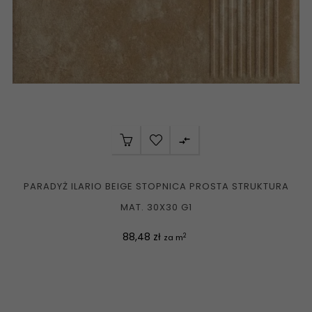

PARADYŻ ILARIO BEIGE STOPNICA PROSTA STRUKTURA
MAT. 30X30 G1
Cena
88,48 zł
2
za m