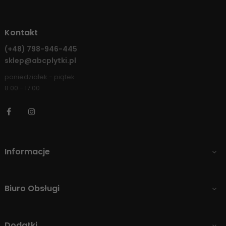
Kontakt
(+48)
798-946-445
sklep@abcplytki.pl
poniedziałek - piątek
8:00 - 17:00
Facebook
Instagram
Informacje

Biuro Obsługi

Dodatki