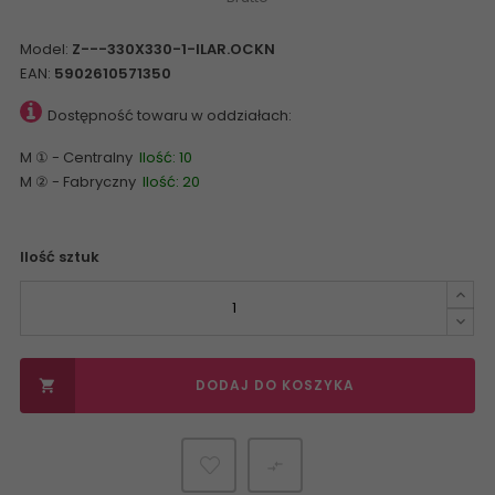
Model:
Z---330X330-1-ILAR.OCKN
EAN:
5902610571350
Dostępność towaru w oddziałach:
M ① - Centralny
Ilość: 10
M ② - Fabryczny
Ilość: 20
Ilość sztuk
DODAJ DO KOSZYKA

