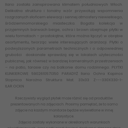
Ilario została zainspirowana klimatem południowych Włoch.
Delikatna struktura i tonalny wzór przywołują wspomnienia
rozgrzanych słońcem elewacji i sennej atmosfery niewielkiego,
śródziemnomorskiego miasteczka. Bogata kolekcja w
przyjemnych barwach beige, ochra i brown obejmuje płytki w
wielu formatach – prostokątne, które można łączyć w obrębie
asortymentu, tworząc wiele interesujących aranżacji. Płytki o
podwyższonych parametrach technicznych i o odpowiedniej
grubości doskonale sprawdzą się w lokalach użyteczności
publicznej, jak również w bardziej kameralnych przestrzeniach
– na patio, tarasie czy na balkonie domu rodzinnego.
PŁYTKI
KLINKIEROWE
5902610571350 PARADYŻ Ilario Ochra Kapinos
Stopnica Narożna Struktura Mat. 33x33 Z---330X330-1-
ILAR.OCKN
Rzeczywisty wygląd płytek może różnić się od produktów
prezentowanych na zdjęciach. Prosimy pamiętać, że to samo
zdjęcie na każdym monitorze będzie wyświetlone w innej
kolorystyce.
Zdjęcia zostały wykonane w określonych warunkach