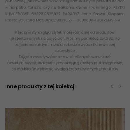
publicznej, jak również w bardziej kameralnych przestrzeniach
– na patio, tarasie czy na balkonie domu rodzinnego.
PŁYTKI
KLINKIEROWE
5902610525827 PARADYŻ Ilario Brown Stopnica
Prosta Struktura Mat. 30x60 30x30 Z---300X600-1-ILAR.BRSP-4
Rzeczywisty wygląd płytek może różnić się od produktów
prezentowanych na zdjęciach. Prosimy pamiętać, że to samo
zdjęcie na każdym monitorze będzie wyświetlone w innej
kolorystyce.
Zdjęcia zostały wykonane w określonych warunkach
oświetleniowych, oraz partii produkcyjnej dostępnej danego dnia,
co ma istotny wpływ na wygląd prezentowanych produktów.
Inne produkty z tej kolekcji
‹
›