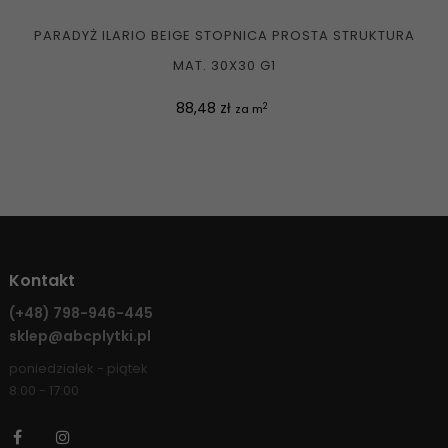
PARADYŻ ILARIO BEIGE STOPNICA PROSTA STRUKTURA
MAT. 30X30 G1
Cena
88,48 zł
2
za m
Kontakt
(+48)
798-946-445
sklep@abcplytki.pl
poniedziałek - piątek
8:00 - 17:00
Facebook
Instagram