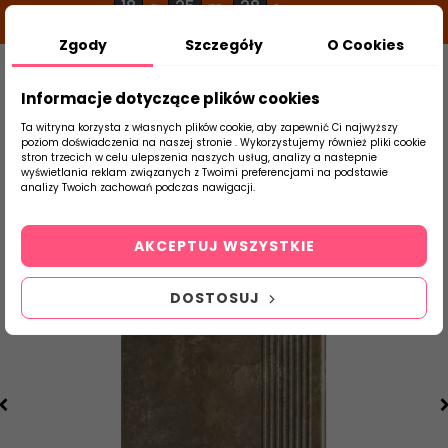
18
25
27
g
m
s
Zgody
Szczegóły
O Cookies
0
Szukaj
Informacje dotyczące plików cookies
Ta witryna korzysta z własnych plików cookie, aby zapewnić Ci najwyższy
poziom doświadczenia na naszej stronie . Wykorzystujemy również pliki cookie
stron trzecich w celu ulepszenia naszych usług, analizy a nastepnie
Strona Główna
Klinkier
Paradyż
Il
wyświetlania reklam związanych z Twoimi preferencjami na podstawie
produktu
analizy Twoich zachowań podczas nawigacji.
AKCEPTUJ WSZYSTKIE
DOSTOSUJ