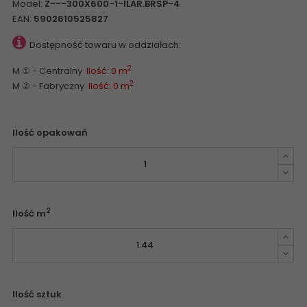
Model:
Z---300X600-1-ILAR.BRSP-4
EAN:
5902610525827
Dostępność towaru w oddziałach:
2
M ① - Centralny
Ilość: 0 m
2
M ② - Fabryczny
Ilość: 0 m
Ilość opakowań
2
Ilość m
Ilość sztuk