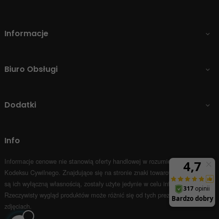
Informacje

Biuro Obsługi

Dodatki

Info
Informacje cenowe nie stanowią oferty handlowej w rozumieniu Art.66 par.1
Kodeksu Cywilnego.
Znajdujące się na stronie znaki towarowe i nazwy firm
są ich wyłączną własnością, zostały użyte jedynie w celu informacyjnym.
Rzeczywisty wygląd produktów może różnić się od tych prezentowanych na
zdjęciach.