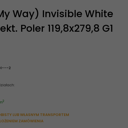
y Way) Invisible White
ekt. Poler 119,8x279,8 G1
WH---2
ziałach:
2
 m
OBISTY LUB WŁASNYM TRANSPORTEM
ŁOŻENIEM ZAMÓWIENIA