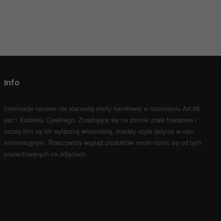
Info
Informacje cenowe nie stanowią oferty handlowej w rozumieniu Art.66
par.1 Kodeksu Cywilnego.
Znajdujące się na stronie znaki towarowe i
nazwy firm są ich wyłączną własnością, zostały użyte jedynie w celu
informacyjnym.
Rzeczywisty wygląd produktów może różnić się od tych
prezentowanych na zdjęciach.