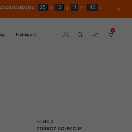
25
12
11
48
E ZAOSZCZĘDZISZ
d
g
m
s
close
0
Szukaj

og
Transport
produktu
Kolekcja
ZOBACZ KOLEKCJE