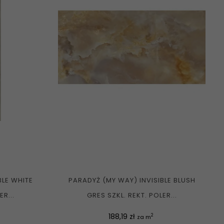
BLE WHITE
PARADYŻ (MY WAY) INVISIBLE BLUSH
R...
GRES SZKL. REKT. POLER...
Cena
188,19 zł
2
za m