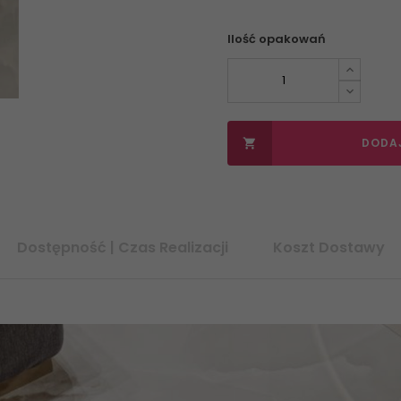
Ilość opakowań
DODA

Dostępność | Czas Realizacji
Koszt Dostawy