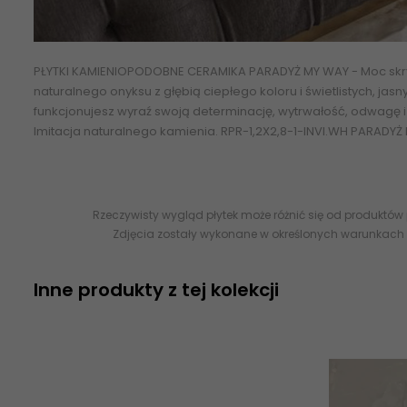
PŁYTKI KAMIENIOPODOBNE CERAMIKA PARADYŻ MY WAY
- Moc skr
naturalnego onyksu z głębią ciepłego koloru i świetlistych, jasn
funkcjonujesz wyraź swoją determinację, wytrwałość, odwagę i 
Imitacja naturalnego
kamienia
. RPR-1,2X2,8-1-INVI.WH PARADYŻ
Rzeczywisty wygląd płytek może różnić się od produktów
Zdjęcia zostały wykonane w określonych warunkach 
Inne produkty z tej kolekcji