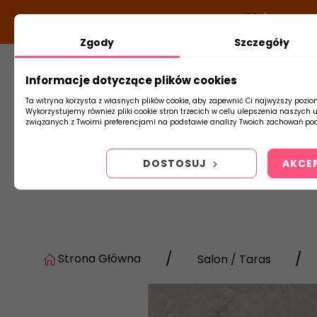
DODATKOWY RABAT Z KODEM:
NEWLOOK26
/
TUBADZI
Zgody
Szczegóły
Informacje dotyczące plików cookies
Płytki
Arm
Ta witryna korzysta z własnych plików cookie, aby zapewnić Ci najwyższy pozio
Wykorzystujemy również pliki cookie stron trzecich w celu ulepszenia naszych 
związanych z Twoimi preferencjami na podstawie analizy Twoich zachowań pod
DOSTOSUJ
AKCE
Strona Główna
Salon / Taras