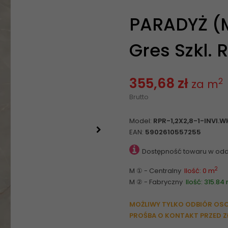
PARADYŻ (M
Gres Szkl. R
355,68 zł
2
za m
Brutto
Model:
RPR-1,2X2,8-1-INVI.
EAN:
5902610557255
Dostępność towaru w odd
2
M ① - Centralny
Ilość: 0 m
M ② - Fabryczny
Ilość: 315.84
MOŻLIWY TYLKO ODBIÓR OS
PROŚBA O KONTAKT PRZED Z