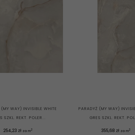
(MY WAY) INVISIBLE WHITE
PARADYŻ (MY WAY) INVISI
S SZKL. REKT. POLER...
GRES SZKL. REKT. POLE
Cena
Cena
254,23 zł
355,68 zł
2
2
za m
za m