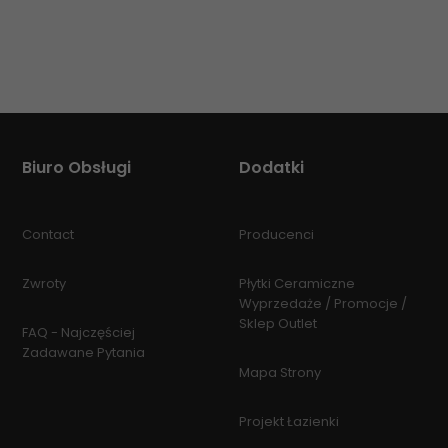
Biuro Obsługi
Dodatki
Contact
Producenci
Zwroty
Płytki Ceramiczne
Wyprzedaże / Promocje /
Sklep Outlet
FAQ - Najczęściej
Zadawane Pytania
Mapa Strony
Projekt Łazienki