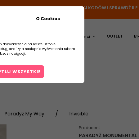
N
- DODAJ PRODUKT DO KOSZYKA, UŻYJ KODÓW I SPRAWDŹ IL
O Cookies
OUTLET
Bl
atura
Ceramika
Producenci
m doświadczenia na naszej stronie .
usług, analizy a nastepnie wyświetlania reklam
czas nawigacji.
PTUJ WSZYSTKIE
Kontakt
Paradyż My Way
Invisible
Producent
PARADYŻ MONUMENTAL