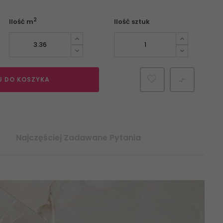
2
Ilość m
Ilość sztuk
J DO KOSZYKA

Najczęściej Zadawane Pytania