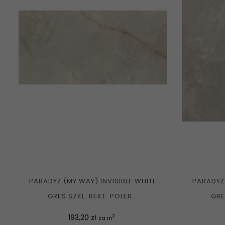
PARADYŻ (MY WAY) INVISIBLE WHITE
PARADYŻ 
GRES SZKL. REKT. POLER...
GRE
Cena
193,20 zł
2
za m