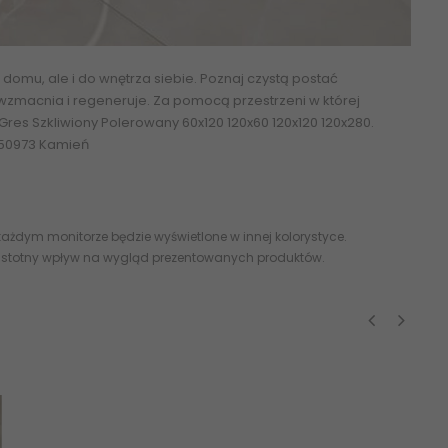
domu, ale i do wnętrza siebie. Poznaj czystą postać
eni wzmacnia i regeneruje. Za pomocą przestrzeni w której
res Szkliwiony Polerowany 60x120 120x60 120x120 120x280.
0550973 Kamień
ażdym monitorze będzie wyświetlone w innej kolorystyce.
 istotny wpływ na wygląd prezentowanych produktów.
‹
›