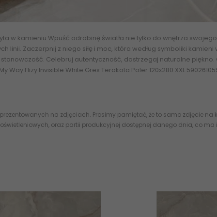
yta w kamieniu Wpuść odrobinę światła nie tylko do wnętrza swojego 
ych linii. Zaczerpnij z niego siłę i moc, która według symboliki kami
stanowczość. Celebruj autentyczność, dostrzegaj naturalne piękno. G
 My Way Flizy Invisible White Gres Terakota Poler 120x280 XXL 590261
 prezentowanych na zdjęciach. Prosimy pamiętać, że to samo zdjęcie na k
oświetleniowych, oraz partii produkcyjnej dostępnej danego dnia, co ma