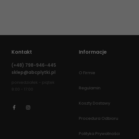
Kontakt
Informacje
(+48)
798-946-445
sklep@abcplytki.pl
O Firmie
poniedziałek - piątek
Regulamin
8:00 - 17:00
Koszty Dostawy
Facebook
Instagram
Procedura Odbioru
Polityka Prywatności