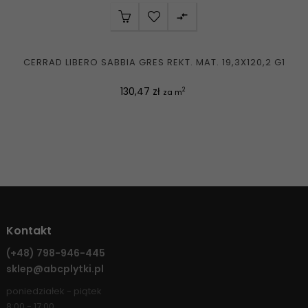

CERRAD LIBERO SABBIA GRES REKT. MAT. 19,3X120,2 G1
Cena
130,47 zł
2
za m
Kontakt
(+48)
798-946-445
sklep@abcplytki.pl
poniedziałek - piątek
8:00 - 17:00