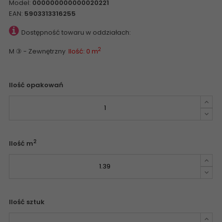
Model:
000000000000020221
EAN:
5903313316255
Dostępność towaru w oddziałach:
2
M ③ - Zewnętrzny
Ilość: 0 m
Ilość opakowań
2
Ilość m
Ilość sztuk