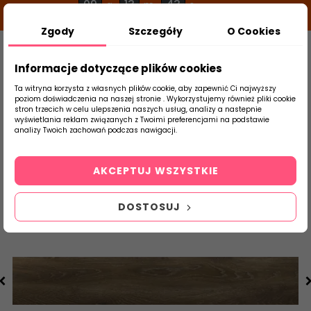
09
13
42
g
m
s
Zgody
Szczegóły
O Cookies
0
Szukaj
Informacje dotyczące plików cookies
Ta witryna korzysta z własnych plików cookie, aby zapewnić Ci najwyższy
poziom doświadczenia na naszej stronie . Wykorzystujemy również pliki cookie
stron trzecich w celu ulepszenia naszych usług, analizy a nastepnie
Strona Główna
Salon / Taras
Cerrad
wyświetlania reklam związanych z Twoimi preferencjami na podstawie
produktu
analizy Twoich zachowań podczas nawigacji.
AKCEPTUJ WSZYSTKIE
DOSTOSUJ