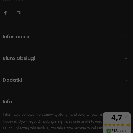
Facebook
Instagram
Informacje

Biuro Obsługi

Dodatki

Info
Informacje cenowe nie stanowią oferty handlowej w rozumieniu Art.66 par.1
Kodeksu Cywilnego.
Znajdujące się na stronie znaki towarowe i nazwy firm
są ich wyłączną własnością, zostały użyte jedynie w celu informacyjnym.