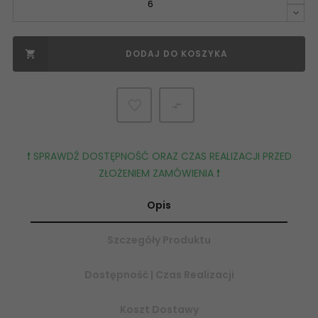
DODAJ DO KOSZYKA


❗️ SPRAWDŹ DOSTĘPNOŚĆ ORAZ CZAS REALIZACJI PRZED
ZŁOŻENIEM ZAMÓWIENIA ❗️
Opis
Szczegóły Produktu
Dostępność | Czas Realizacji
Koszt Dostawy