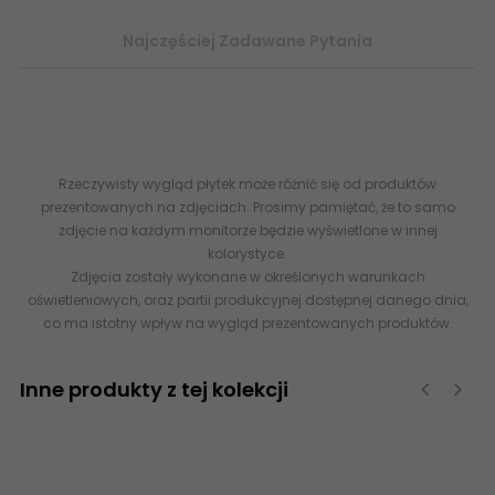
Najczęściej Zadawane Pytania
CERRAD Libero Marrone Gres Rekt. Mat. 19,3x120,2
20x120
drewnopodobne
flizy terakota gres
Rzeczywisty wygląd płytek może różnić się od produktów
prezentowanych na zdjęciach. Prosimy pamiętać, że to samo
zdjęcie na każdym monitorze będzie wyświetlone w innej
kolorystyce.
Zdjęcia zostały wykonane w określonych warunkach
oświetleniowych, oraz partii produkcyjnej dostępnej danego dnia,
co ma istotny wpływ na wygląd prezentowanych produktów.
Inne produkty z tej kolekcji
‹
›