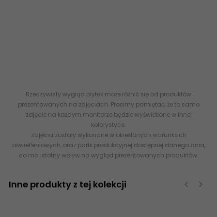
Pytka podogowa gres szkliwiony Format 1198 x 598
Powierzchnia Mat Rektyfikacja tak cieralno IV Antypolizgowo -
Mrozoodporno tak Ilo sztuk w kartonie 2 Ilo m2 w kartonie
1,43 PP-02-592-1198-0598-1-004
5900199212312 DOMINO
(Tubądzin) Lilo Bianco MAT Płytka podłogowa (gres
szkliwiony) 59,8x119,8 60x120 120x60 domino
tubądzin
www.abcplytki.pl
Rzeczywisty wygląd płytek może różnić się od produktów
prezentowanych na zdjęciach. Prosimy pamiętać, że to samo
zdjęcie na każdym monitorze będzie wyświetlone w innej
kolorystyce.
Zdjęcia zostały wykonane w określonych warunkach
oświetleniowych, oraz partii produkcyjnej dostępnej danego dnia,
co ma istotny wpływ na wygląd prezentowanych produktów.
Inne produkty z tej kolekcji
‹
›