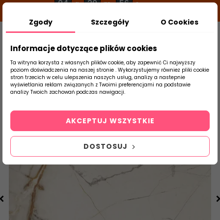
04
20
55
g
m
s
Zgody
Szczegóły
O Cookies
0
Szukaj
Informacje dotyczące plików cookies
Ta witryna korzysta z własnych plików cookie, aby zapewnić Ci najwyższy
poziom doświadczenia na naszej stronie . Wykorzystujemy również pliki cookie
stron trzecich w celu ulepszenia naszych usług, analizy a nastepnie
Strona Główna
Salon / Taras
DOMINO
wyświetlania reklam związanych z Twoimi preferencjami na podstawie
produktu
analizy Twoich zachowań podczas nawigacji.
AKCEPTUJ WSZYSTKIE
DOSTOSUJ