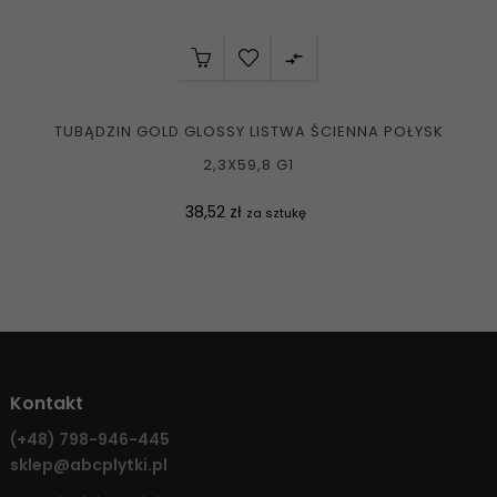

TUBĄDZIN GOLD GLOSSY LISTWA ŚCIENNA POŁYSK
2,3X59,8 G1
Cena
38,52 zł
za sztukę
Kontakt
(+48)
798-946-445
sklep@abcplytki.pl