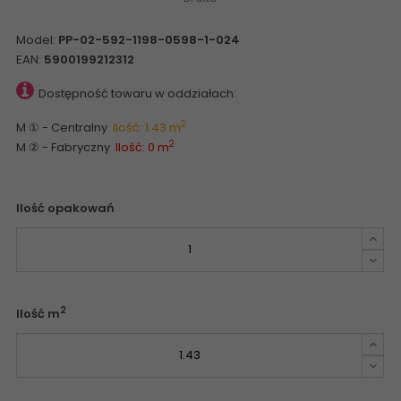
Model:
PP-02-592-1198-0598-1-024
EAN:
5900199212312
Dostępność towaru w oddziałach:
2
M ① - Centralny
Ilość: 1.43 m
2
M ② - Fabryczny
Ilość: 0 m
Ilość opakowań
2
Ilość m