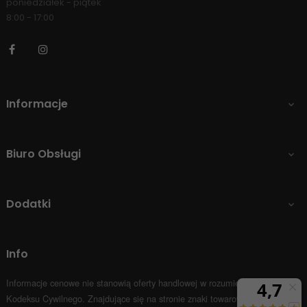
poniedziałek - piątek
8:00 - 17:00
Facebook
Instagram
Informacje

Biuro Obsługi

Dodatki

Info
Informacje cenowe nie stanowią oferty handlowej w rozumieniu Art.66 par.1
Kodeksu Cywilnego.
Znajdujące się na stronie znaki towarowe i nazwy firm