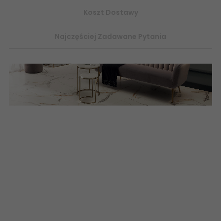
Koszt Dostawy
Najczęściej Zadawane Pytania
Elegancka i ekskluzywna odsłona najlepszych salonowych
wnętrz. Kamień carrara w otoczeniu klasycznych złotych
dodatków i szykownych materiałów zachwyci
ponadczasowym pięknem. sklep płytki ceramiczne, płytki
łązienkowe, gres szkliwiony polerowany matowy 598x598
60x60 60x120 1198x598 ceramika tubądzin domino imitacja
kamienia marmuru złoty marmur eplytki abcpłytki internetowy
sklep z płytkami ceramicznymi online.
Kamieniopodobne,
imitacja
kamienia
marmurowe
marmuropodobne Rodzaj produktu