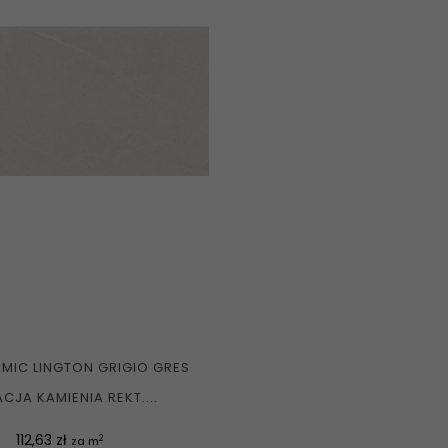
MIC LINGTON GRIGIO GRES
ACJA KAMIENIA REKT....
Cena
112,63 zł
2
za m