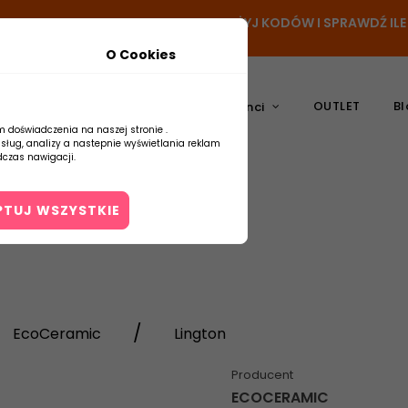
N
- DODAJ PRODUKT DO KOSZYKA, UŻYJ KODÓW I SPRAWDŹ IL
O Cookies
OUTLET
Bl
atura
Ceramika
Producenci
m doświadczenia na naszej stronie .
usług, analizy a nastepnie wyświetlania reklam
czas nawigacji.
PTUJ WSZYSTKIE
Kontakt
EcoCeramic
Lington
Producent
ECOCERAMIC