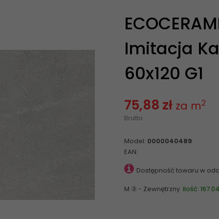
ECOCERAMIC
Imitacja Ka
60x120 G1
75,88 zł
2
za m
Brutto
Model:
0000040489
EAN:
Dostępność towaru w odd
M ③ - Zewnętrzny
Ilość: 167.0