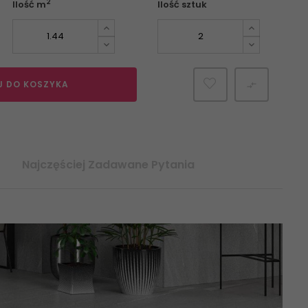
2
Ilość m
Ilość sztuk
J DO KOSZYKA

Najczęściej Zadawane Pytania