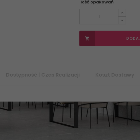
Ilość opakowań
DODA

Dostępność | Czas Realizacji
Koszt Dostawy