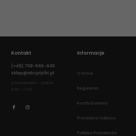
Kontakt
Informacje
(+48)
798-946-445
sklep@abcplytki.pl
O Firmie
poniedziałek - piątek
Regulamin
8:00 - 17:00
Koszty Dostawy
Facebook
Instagram
Procedura Odbioru
Polityka Prywatności