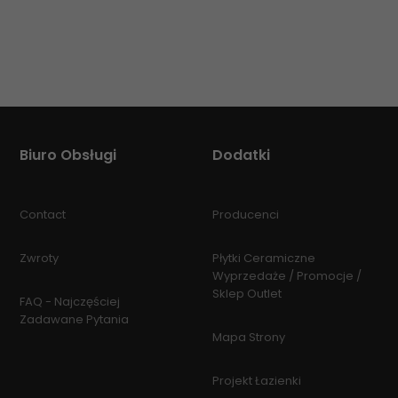
Biuro Obsługi
Dodatki
Contact
Producenci
Zwroty
Płytki Ceramiczne
Wyprzedaże / Promocje /
Sklep Outlet
FAQ - Najczęściej
Zadawane Pytania
Mapa Strony
Projekt Łazienki