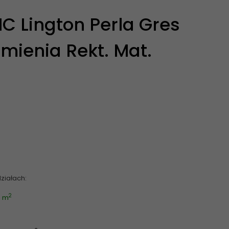
 Lington Perla Gres
mienia Rekt. Mat.
ziałach:
2
4 m