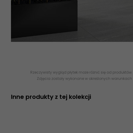
sklep z płytkami ceramicznymi płytki sklep online dostawa kur
Rzeczywisty wygląd płytek może różnić się od produktów
Zdjęcia zostały wykonane w określonych warunkach 
Inne produkty z tej kolekcji