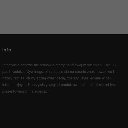
Info
Informacje cenowe nie stanowią oferty handlowej w rozumieniu Art.66
par.1 Kodeksu Cywilnego.
Znajdujące się na stronie znaki towarowe i
nazwy firm są ich wyłączną własnością, zostały użyte jedynie w celu
informacyjnym.
Rzeczywisty wygląd produktów może różnić się od tych
prezentowanych na zdjęciach.