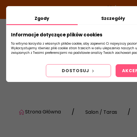
DODATKOWY RABAT Z KODEM:
NEWLOOK26
/
TUBADZI
Zgody
Szczegóły
Informacje dotyczące plików cookies
Płytki
Arm
Ta witryna korzysta z własnych plików cookie, aby zapewnić Ci najwyższy pozio
Wykorzystujemy również pliki cookie stron trzecich w celu ulepszenia naszych 
związanych z Twoimi preferencjami na podstawie analizy Twoich zachowań pod
DOSTOSUJ
AKCE
Strona Główna
Salon / Taras