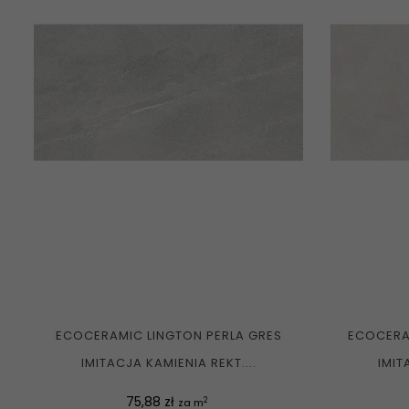
ECOCERAMIC LINGTON PERLA GRES
ECOCERA
IMITACJA KAMIENIA REKT....
IMIT
Cena
75,88 zł
2
za m