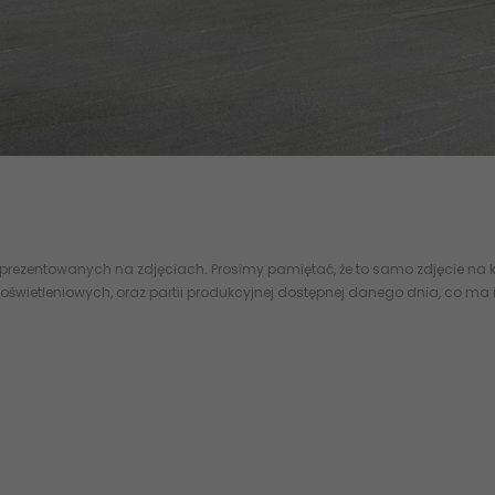
ier gres szkliwiony płytki podłogowe rektyfikowane ecoceramic ec.lin
 prezentowanych na zdjęciach. Prosimy pamiętać, że to samo zdjęcie na k
oświetleniowych, oraz partii produkcyjnej dostępnej danego dnia, co ma