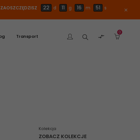
22
11
16
50
E ZAOSZCZĘDZISZ
d
g
m
s
close
0
Szukaj

og
Transport
produktu
Kolekcja
ZOBACZ KOLEKCJE