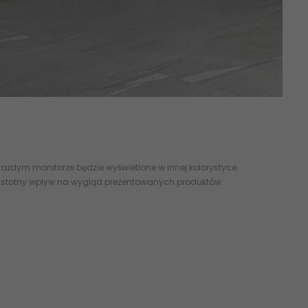
gton
kamieniopodobne
abcpłytki flizy terakota
ażdym monitorze będzie wyświetlone w innej kolorystyce.
 istotny wpływ na wygląd prezentowanych produktów.