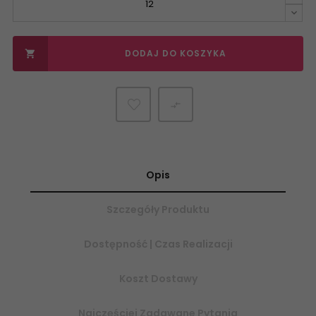
DODAJ DO KOSZYKA


Opis
Szczegóły Produktu
Dostępność | Czas Realizacji
Koszt Dostawy
Najczęściej Zadawane Pytania