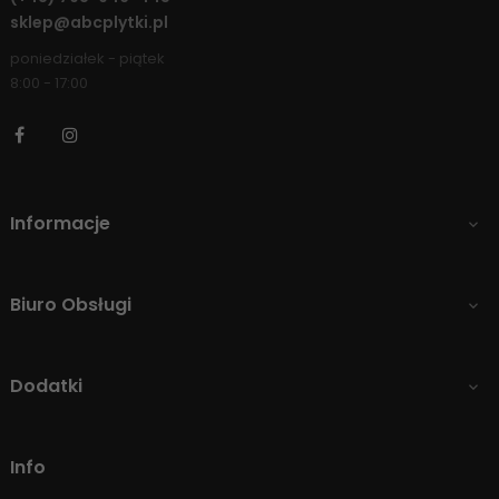
sklep@abcplytki.pl
poniedziałek - piątek
8:00 - 17:00
Facebook
Instagram
Informacje

Biuro Obsługi

Dodatki

Info