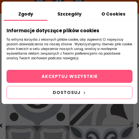
23
47
03
g
m
s
Zgody
Szczegóły
O Cookies
0
Szukaj
Informacje dotyczące plików cookies
Ta witryna korzysta z własnych plików cookie, aby zapewnić Ci najwyższy
poziom doświadczenia na naszej stronie . Wykorzystujemy również pliki cookie
stron trzecich w celu ulepszenia naszych usług, analizy a nastepnie
Strona Główna
Salon / Taras
Gayafore
wyświetlania reklam związanych z Twoimi preferencjami na podstawie
produktu
analizy Twoich zachowań podczas nawigacji.
AKCEPTUJ WSZYSTKIE
DOSTOSUJ