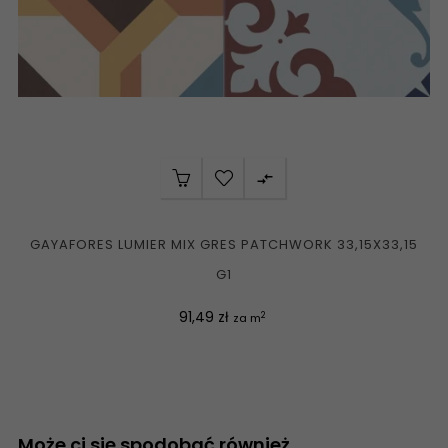

GAYAFORES LUMIER MIX GRES PATCHWORK 33,15X33,15
G1
Cena
91,49 zł
2
za m
Może ci się spodobać również