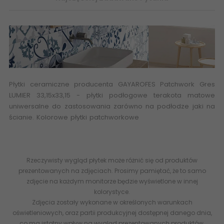
Płytki ceramiczne producenta GAYAROFES Patchwork Gres
LUMIER 33,15x33,15 - płytki podłogowe terakota matowe
uniwersalne do zastosowania zarówno na podłodze jaki na
ścianie. Kolorowe płytki patchworkowe
www.abcplytki.pl
Płytki
terakota flizy GAYAFORES Lumier Mix Gres Patchwork 33,15x33,15
GAYAFORES Lumier Black Gres Patchwork 33,15x33,15 G1
Rzeczywisty wygląd płytek może różnić się od produktów
prezentowanych na zdjęciach. Prosimy pamiętać, że to samo
zdjęcie na każdym monitorze będzie wyświetlone w innej
kolorystyce.
Zdjęcia zostały wykonane w określonych warunkach
oświetleniowych, oraz partii produkcyjnej dostępnej danego dnia,
co ma istotny wpływ na wygląd prezentowanych produktów.