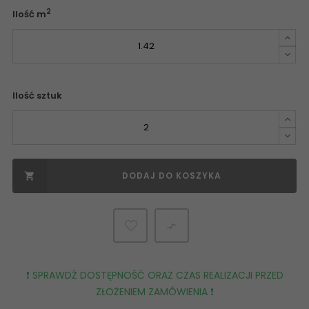
2
Ilość m
Ilość sztuk
DODAJ DO KOSZYKA


❗️ SPRAWDŹ DOSTĘPNOŚĆ ORAZ CZAS REALIZACJI PRZED
ZŁOŻENIEM ZAMÓWIENIA ❗️