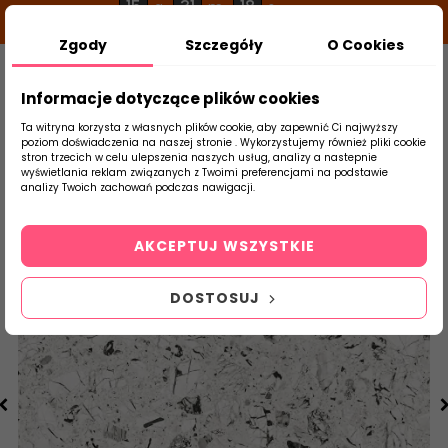
15
31
18
g
m
s
Zgody
Szczegóły
O Cookies
0
Szukaj
Informacje dotyczące plików cookies
Ta witryna korzysta z własnych plików cookie, aby zapewnić Ci najwyższy
poziom doświadczenia na naszej stronie . Wykorzystujemy również pliki cookie
stron trzecich w celu ulepszenia naszych usług, analizy a nastepnie
Strona Główna
Salon / Taras
Vives
wyświetlania reklam związanych z Twoimi preferencjami na podstawie
produktu
analizy Twoich zachowań podczas nawigacji.
AKCEPTUJ WSZYSTKIE
DOSTOSUJ