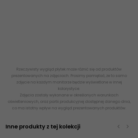
rektyfikowane, internetowy sklep z płytkami gresowymi
lastryko, modne płytki, łazienka aranżacje z lastryko, płytki
ceramiczne rektyfikowane, gres lastryko terakota, tanie płytki,
sklep z gresem, esklep VIVES, płytki importowane hiszpania,
hiszpańskie płytki podłogowe. Kolekcja płytek gresowych
rektyfikowanych lastryko kup online dostawa kurierem,
najtaniej, tanio płytki, dystrybutor płytek ceramicznych
vives. VIVES Luna-R Blanco Pulido Gres Rektyfikowany Lastryko
59,3x119,3 60x120 terakota flizy esklep sklep internetowy online
Rzeczywisty wygląd płytek może różnić się od produktów
prezentowanych na zdjęciach. Prosimy pamiętać, że to samo
zdjęcie na każdym monitorze będzie wyświetlone w innej
kolorystyce.
Zdjęcia zostały wykonane w określonych warunkach
oświetleniowych, oraz partii produkcyjnej dostępnej danego dnia,
co ma istotny wpływ na wygląd prezentowanych produktów.
Inne produkty z tej kolekcji