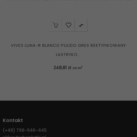

VIVES LUNA-R BLANCO PULIDO GRES REKTYFIKOWANY
LASTRYKO...
Cena
248,81 zł
2
za m
Kontakt
(+48)
798-946-445