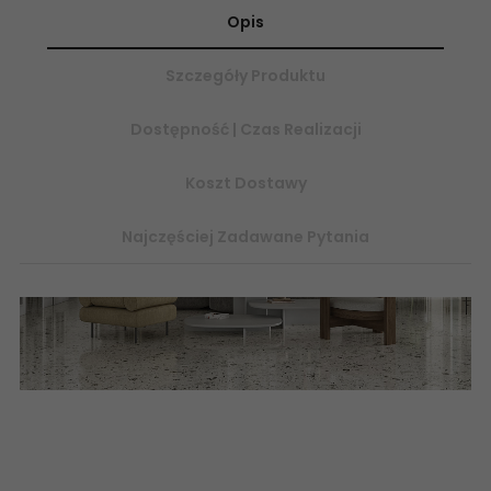
Opis
Szczegóły Produktu
Dostępność | Czas Realizacji
Koszt Dostawy
Najczęściej Zadawane Pytania
Płytki ceramiczne, glazura, terakota, flizy, płytki podłogowe,
płytki ścienne, modne lastryko, gres lastryko, płytki lastryko,
terakota, flizy, glazura, płytki ceramiczne esklel sklep
internetowy online
www.abcplytki.pl
, płytki gresowe