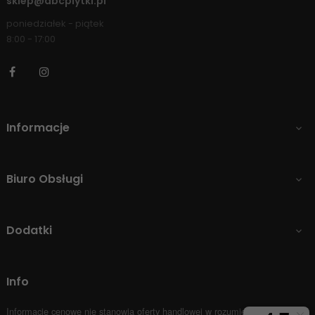
sklep@abcplytki.pl
poniedziałek - piątek
8:00 - 17:00
Facebook
Instagram
Informacje

Biuro Obsługi

Dodatki

Info
Informacje cenowe nie stanowią oferty handlowej w rozumieniu Art.66 par.1