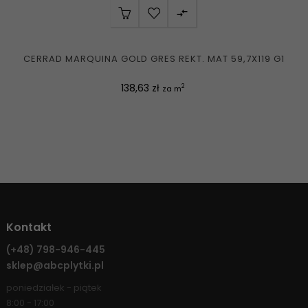

CERRAD MARQUINA GOLD GRES REKT. MAT 59,7X119 G1
Cena
138,63 zł
2
za m
Kontakt
(+48)
798-946-445
sklep@abcplytki.pl
poniedziałek - piątek
8:00 - 17:00