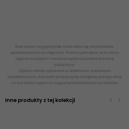
CERRAD Marquina Gold Gres Rekt. Poler 59,7x59,7 G1 - PŁYTKA
GRESOWA - KAMIENIOPODOBNA - POLEROWANA - 60X60 -
ABCPLYTKI.PL 5903313316866 sklep płytki CERRAD Marquina Gold
Gres Rekt. Poler 59,7x59,7 60x60 60x120 kamień marmur imitacja
kamienia
Rzeczywisty wygląd płytek może różnić się od produktów
prezentowanych na zdjęciach. Prosimy pamiętać, że to samo
zdjęcie na każdym monitorze będzie wyświetlone w innej
kolorystyce.
Zdjęcia zostały wykonane w określonych warunkach
oświetleniowych, oraz partii produkcyjnej dostępnej danego dnia,
co ma istotny wpływ na wygląd prezentowanych produktów.
Inne produkty z tej kolekcji
‹
›