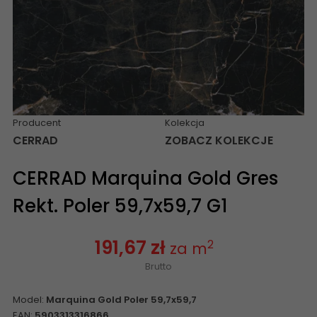
Producent
Kolekcja
CERRAD
ZOBACZ KOLEKCJE
CERRAD Marquina Gold Gres
Rekt. Poler 59,7x59,7 G1
191,67 zł
2
za m
Brutto
Model:
Marquina Gold Poler 59,7x59,7
EAN:
5903313316866