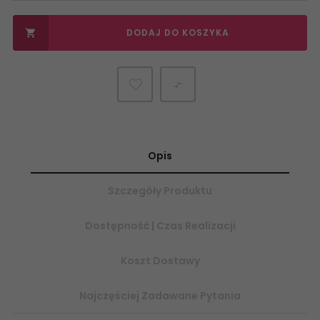
DODAJ DO KOSZYKA


Opis
Szczegóły Produktu
Dostępność | Czas Realizacji
Koszt Dostawy
Najczęściej Zadawane Pytania