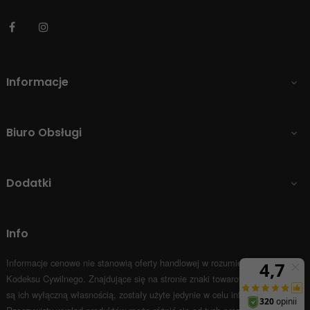
Facebook
Instagram
Informacje

Biuro Obsługi

Dodatki

Info
Informacje cenowe nie stanowią oferty handlowej w rozumieniu Art.66 par.1
Kodeksu Cywilnego.
Znajdujące się na stronie znaki towarowe i nazwy firm
są ich wyłączną własnością, zostały użyte jedynie w celu informacyjnym.