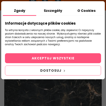
18
11
10
g
m
s
Zgody
Szczegóły
O Cookies
0
Szukaj
Informacje dotyczące plików cookies
Ta witryna korzysta z własnych plików cookie, aby zapewnić Ci najwyższy
poziom doświadczenia na naszej stronie . Wykorzystujemy również pliki cookie
stron trzecich w celu ulepszenia naszych usług, analizy a nastepnie
Strona Główna
Salon / Taras
Cerrad
wyświetlania reklam związanych z Twoimi preferencjami na podstawie
produktu
analizy Twoich zachowań podczas nawigacji.
AKCEPTUJ WSZYSTKIE
DOSTOSUJ