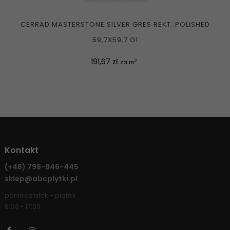
CERRAD MASTERSTONE SILVER GRES REKT. POLISHED
59,7X59,7 G1
Cena
191,67 zł
2
za m
Kontakt
(+48)
798-946-445
sklep@abcplytki.pl
poniedziałek - piątek
8:00 - 17:00