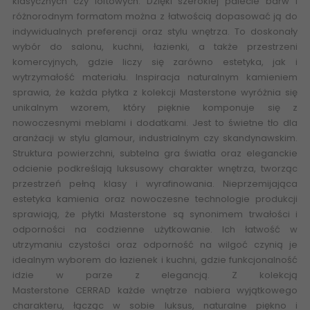
klasycznych czy loftowych. Dzięki szerokiej palecie barw i
różnorodnym formatom można z łatwością dopasować ją do
indywidualnych preferencji oraz stylu wnętrza. To doskonały
wybór do salonu, kuchni, łazienki, a także przestrzeni
komercyjnych, gdzie liczy się zarówno estetyka, jak i
wytrzymałość materiału. Inspiracja naturalnym kamieniem
sprawia, że każda płytka z kolekcji Masterstone wyróżnia się
unikalnym wzorem, który pięknie komponuje się z
nowoczesnymi meblami i dodatkami. Jest to świetne tło dla
aranżacji w stylu glamour, industrialnym czy skandynawskim.
Struktura powierzchni, subtelna gra światła oraz eleganckie
odcienie podkreślają luksusowy charakter wnętrza, tworząc
przestrzeń pełną klasy i wyrafinowania. Nieprzemijająca
estetyka kamienia oraz nowoczesne technologie produkcji
sprawiają, że płytki Masterstone są synonimem trwałości i
odporności na codzienne użytkowanie. Ich łatwość w
utrzymaniu czystości oraz odporność na wilgoć czynią je
idealnym wyborem do łazienek i kuchni, gdzie funkcjonalność
idzie w parze z elegancją. Z kolekcją
Masterstone
CERRAD
każde wnętrze nabiera wyjątkowego
charakteru, łącząc w sobie luksus, naturalne piękno i