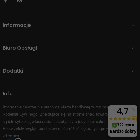
Facebook
Instagram
Informacje

Biuro Obsługi

Dodatki

Info
Informacje cenowe nie stanowią oferty handlowej w rozumieniu Art.66 par.1
Kodeksu Cywilnego.
Znajdujące się na stronie znaki towarowe i nazwy firm
są ich wyłączną własnością, zostały użyte jedynie w celu informacyjnym.
Rzeczywisty wygląd produktów może różnić się od tych prezentowanych na
zdjęciach.