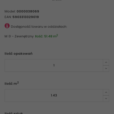
Model:
0000038069
EAN:
5903313329019
Dostępność towaru w oddziałach:
2
M ③ - Zewnętrzny
Ilość: 51.48 m
Ilość opakowań
2
Ilość m
Ilość sztuk