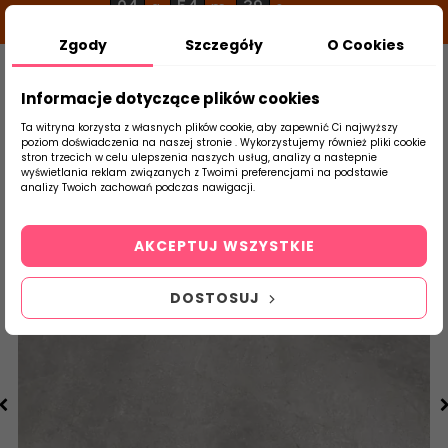
04
54
39
g
m
s
Zgody
Szczegóły
O Cookies
0
Szukaj
Informacje dotyczące plików cookies
Ta witryna korzysta z własnych plików cookie, aby zapewnić Ci najwyższy
poziom doświadczenia na naszej stronie . Wykorzystujemy również pliki cookie
stron trzecich w celu ulepszenia naszych usług, analizy a nastepnie
Strona Główna
Salon / Taras
Cerrad
wyświetlania reklam związanych z Twoimi preferencjami na podstawie
produktu
analizy Twoich zachowań podczas nawigacji.
AKCEPTUJ WSZYSTKIE
DOSTOSUJ