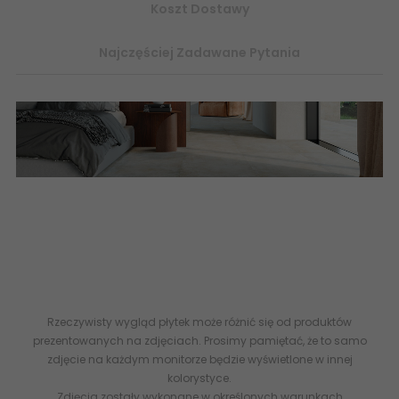
Koszt Dostawy
Najczęściej Zadawane Pytania
internetowy sklep z płytkami ceramicznymi online
ceramika
marazzi
polcolorit 60x60 60x120PLAZA gres terakota
flizy imitacja betonu betonopodobne abcpłytki opinie kod
rabatowy gresy włoskie płytki
beton
kamień tanie płytki sklepu
płytki łazienki 8011373661196 MARAZZI Plaza White Gres Rekt. Mat.
60x120 M9A9 sklep z płytkami flizy terakota imitacja betonu
Rzeczywisty wygląd płytek może różnić się od produktów
prezentowanych na zdjęciach. Prosimy pamiętać, że to samo
zdjęcie na każdym monitorze będzie wyświetlone w innej
kolorystyce.
Zdjęcia zostały wykonane w określonych warunkach