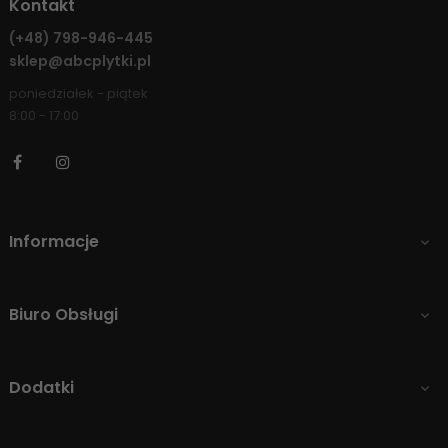
Kontakt
(+48)
798-946-445
sklep@abcplytki.pl
poniedziałek - piątek
8:00 - 17:00
Facebook
Instagram
Informacje

Biuro Obsługi

Dodatki
