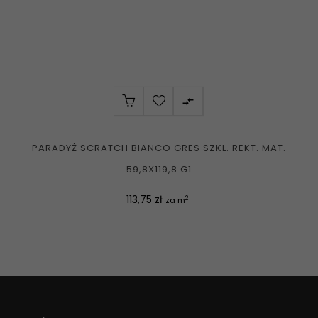

PARADYŻ SCRATCH BIANCO GRES SZKL. REKT. MAT.
59,8X119,8 G1
Cena
113,75 zł
2
za m