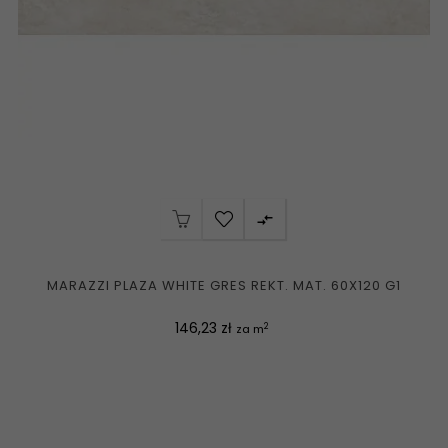

MARAZZI PLAZA WHITE GRES REKT. MAT. 60X120 G1
Cena
146,23 zł
2
za m