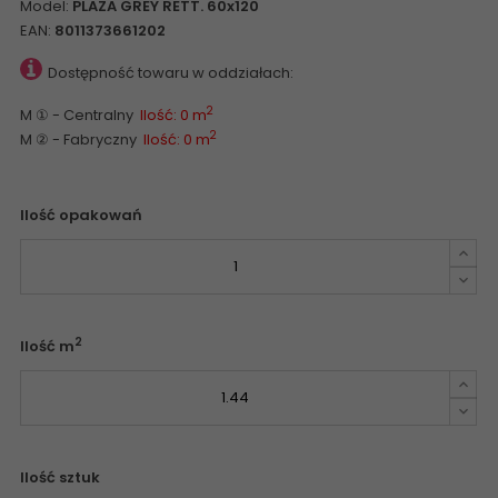
Model:
PLAZA GREY RETT. 60x120
EAN:
8011373661202
Dostępność towaru w oddziałach:
2
M ① - Centralny
Ilość: 0 m
2
M ② - Fabryczny
Ilość: 0 m
Ilość opakowań
2
Ilość m
Ilość sztuk