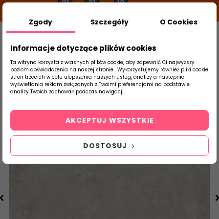
21
01
17
g
m
s
Zgody
Szczegóły
O Cookies
0
Szukaj
Informacje dotyczące plików cookies
Ta witryna korzysta z własnych plików cookie, aby zapewnić Ci najwyższy
poziom doświadczenia na naszej stronie . Wykorzystujemy również pliki cookie
stron trzecich w celu ulepszenia naszych usług, analizy a nastepnie
Strona Główna
Salon / Taras
Marazzi
wyświetlania reklam związanych z Twoimi preferencjami na podstawie
produktu
analizy Twoich zachowań podczas nawigacji.
AKCEPTUJ WSZYSTKIE
DOSTOSUJ