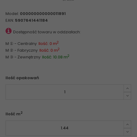
Model:
000000000000011891
EAN:
5907641441184
Dostępność towaru w oddziałach:
2
M ① - Centralny
Ilość: 0 m
2
M ② - Fabryczny
Ilość: 0 m
2
M ③ - Zewnętrzny
Ilość: 10.08 m
Ilość opakowań
2
Ilość m