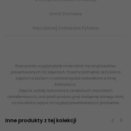
Koszt Dostawy
Najczęściej Zadawane Pytania
5907641441184 KOŃSKIE Prince Grey Płytka Gresowa Rekt.
Lappato 60x60 G1 000000000000011891
www.abcplytki.pl
Rzeczywisty wygląd płytek może różnić się od produktów
prezentowanych na zdjęciach. Prosimy pamiętać, że to samo
zdjęcie na każdym monitorze będzie wyświetlone w innej
kolorystyce.
Zdjęcia zostały wykonane w określonych warunkach
oświetleniowych, oraz partii produkcyjnej dostępnej danego dnia,
co ma istotny wpływ na wygląd prezentowanych produktów.
Inne produkty z tej kolekcji