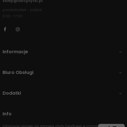
sklep@abcplytki.pl
poniedziałek - piątek
8:00 - 17:00
Facebook
Instagram
Informacje

Biuro Obsługi

Dodatki

Info
Informacje cenowe nie stanowią oferty handlowej w rozumieniu Art.66 par.1