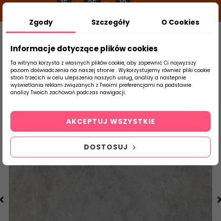
15
25
10
g
m
s
Zgody
Szczegóły
O Cookies
0
Szukaj
Informacje dotyczące plików cookies
Ta witryna korzysta z własnych plików cookie, aby zapewnić Ci najwyższy
poziom doświadczenia na naszej stronie . Wykorzystujemy również pliki cookie
stron trzecich w celu ulepszenia naszych usług, analizy a nastepnie
Strona Główna
Salon / Taras
Ceramika
wyświetlania reklam związanych z Twoimi preferencjami na podstawie
produktu
analizy Twoich zachowań podczas nawigacji.
AKCEPTUJ WSZYSTKIE
DOSTOSUJ