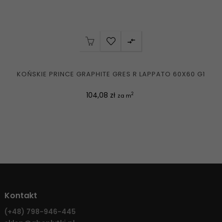

KOŃSKIE PRINCE GRAPHITE GRES R LAPPATO 60X60 G1
Cena
104,08 zł
2
za m
Kontakt
(+48)
798-946-445