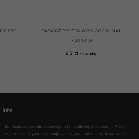
ES SZKL.
PARADYŻ PROTEO GRYS COKÓŁ MAT.
7,2X40 G1
Cena
8,61 zł
za sztukę
Info
Informacje cenowe nie stanowią oferty handlowej w rozumieniu Art.66
par.1 Kodeksu Cywilnego.
Znajdujące się na stronie znaki towarowe i