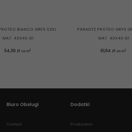
PROTEO BIANCO GRES SZKL.
PARADYŻ PROTEO GRYS GR
MAT. 40X40 G1
MAT. 40X40 G1
Cena
Cena
54,39 zł
61,64 zł
2
2
za m
za m
Biuro Obsługi
Dodatki
Contact
Producenci