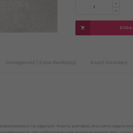
DODA

Dostępność | Czas Realizacji
Koszt Dostawy
 40x40 G1 5904584136764 - www.abcplytki.pl
P2--400X400-1-PROT.BI
iwione matowe płytki
 prezentowanych na zdjęciach. Prosimy pamiętać, że to samo zdjęcie na k
oświetleniowych, oraz partii produkcyjnej dostępnej danego dnia, co ma