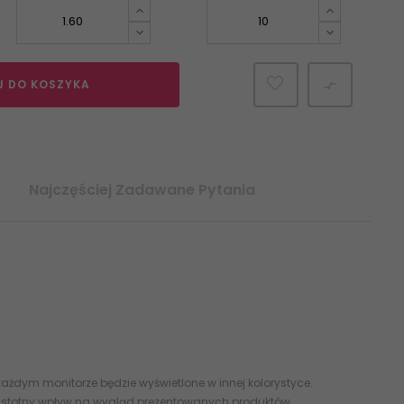
J DO KOSZYKA

Najczęściej Zadawane Pytania
5902610589454 5900139032802 PARADYŻ Proteo Bianco
ażdym monitorze będzie wyświetlone w innej kolorystyce.
 istotny wpływ na wygląd prezentowanych produktów.