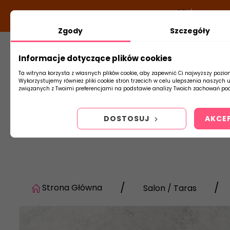
DODATKOWY RABAT Z KODEM:
NEWLOOK26
/
TUBADZI
Zgody
Szczegóły
Informacje dotyczące plików cookies
Płytki
Arm
Ta witryna korzysta z własnych plików cookie, aby zapewnić Ci najwyższy pozio
Wykorzystujemy również pliki cookie stron trzecich w celu ulepszenia naszych 
związanych z Twoimi preferencjami na podstawie analizy Twoich zachowań pod
DOSTOSUJ
AKCE
Strona Główna
Salon / Taras