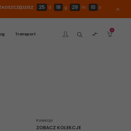
25
18
29
10
E ZAOSZCZĘDZISZ
d
g
m
s
close
0
Szukaj

og
Transport
produktu
Kolekcja
ZOBACZ KOLEKCJE