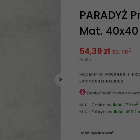
PARADYŻ Pr
Mat. 40x40
54,39 zł
2
za m
Brutto
Model:
P-G-400X400-1-PRO
EAN:
5900139032802
Dostępność towaru w odd
2
M ① - Centralny
Ilość: 17.6 m
M ② - Fabryczny
Ilość: 499.2 
Ilość opakowań