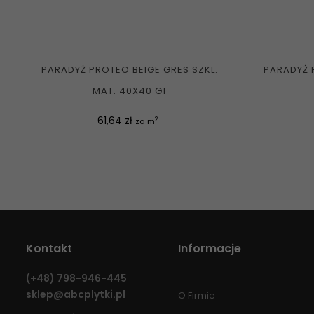
PARADYŻ PROTEO BEIGE GRES SZKL.
PARADYŻ 
MAT. 40X40 G1
Cena
61,64 zł
2
za m
Kontakt
Informacje
(+48)
798-946-445
sklep@abcplytki.pl
O Firmie