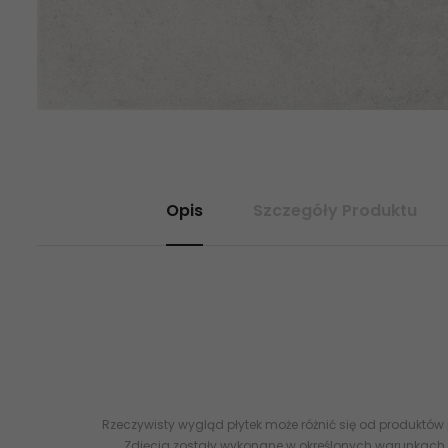
Opis
Szczegóły Produktu
R---400X400-1-PROT.BI PARADYŻ Proteo Bianco Gres Szkl. Mat.
Gres Szkl. Mat. 40x40 Szare płytki podłogowe gresowe Szkl
Rzeczywisty wygląd płytek może różnić się od produktów
Zdjęcia zostały wykonane w określonych warunkach 