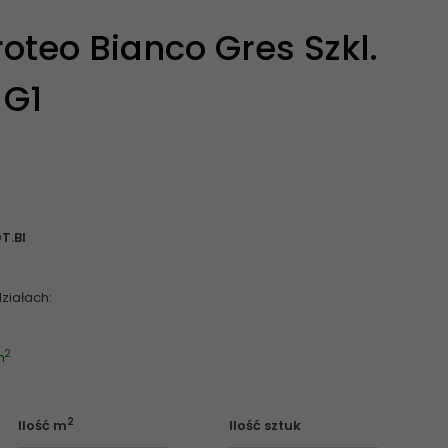
oteo Bianco Gres Szkl.
 G1
T.BI
ziałach:
2
m
2
Ilość m
Ilość sztuk