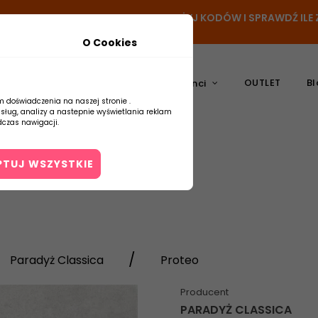
N
- DODAJ PRODUKT DO KOSZYKA, UŻYJ KODÓW I SPRAWDŹ IL
O Cookies
OUTLET
Bl
atura
Ceramika
Producenci
m doświadczenia na naszej stronie .
usług, analizy a nastepnie wyświetlania reklam
czas nawigacji.
PTUJ WSZYSTKIE
Kontakt
Paradyż Classica
Proteo
Producent
PARADYŻ CLASSICA