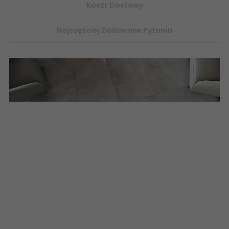
Koszt Dostawy
Najczęściej Zadawane Pytania
Płytki ceramiczne STARGRES PULPIS imitacja naturalnego
Kamienia, płytki rektyfikowane, płytki gres terakota 60x120, płytki
ceramiczne imitujące naturalny kamień pulpis rektyfikowane
gresy 60x120, płytki kamieniopodobne, internetowy sklep z
płytkami ceramicznymi terakota 60x120
rekt
www.abcplytki.pl
5901503214954 STARGRES Pulpis Cream
Gres Rektyfikowany Sugar Lappato 60x120 kamień półpoler,
płytki rektyfikowane, płytki imitujące kamień, internetowy sklep
z płytkami, gres outlet, gres płytki gres sklep, terakota, tanie
płytki, tani gres, tanie płytki ceramiczne, internetowy sklep
outlet z płytkami ceramicznymi
www.abcplytki.pl