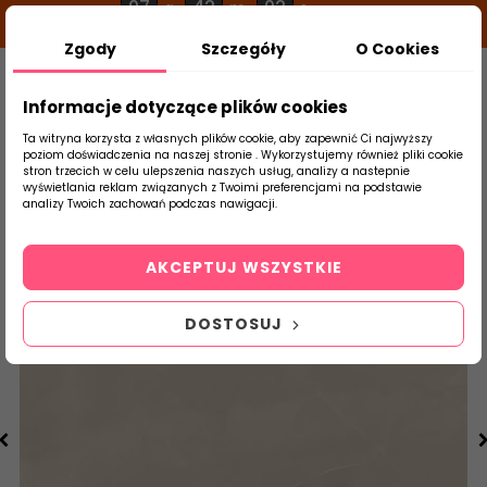
07
42
02
g
m
s
Zgody
Szczegóły
O Cookies
0
Szukaj
Informacje dotyczące plików cookies
Ta witryna korzysta z własnych plików cookie, aby zapewnić Ci najwyższy
poziom doświadczenia na naszej stronie . Wykorzystujemy również pliki cookie
stron trzecich w celu ulepszenia naszych usług, analizy a nastepnie
Strona Główna
Salon / Taras
Stargres
wyświetlania reklam związanych z Twoimi preferencjami na podstawie
produktu
analizy Twoich zachowań podczas nawigacji.
AKCEPTUJ WSZYSTKIE
DOSTOSUJ