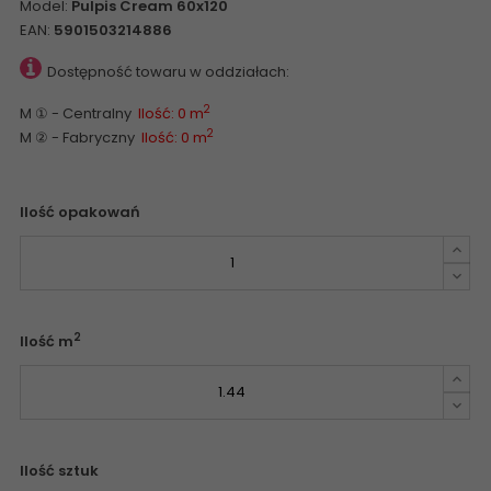
Model:
Pulpis Cream 60x120
EAN:
5901503214886
Dostępność towaru w oddziałach:
2
M ① - Centralny
Ilość: 0 m
2
M ② - Fabryczny
Ilość: 0 m
Ilość opakowań
2
Ilość m
Ilość sztuk