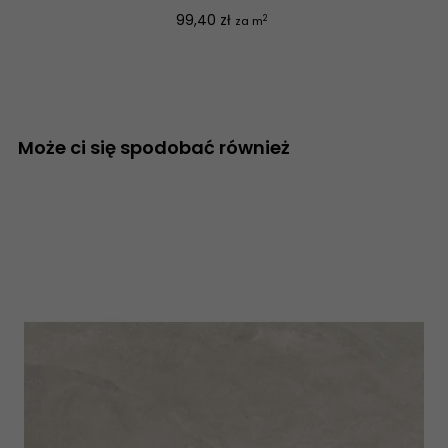
Cena
99,40 zł
2
za m
Może ci się spodobać również