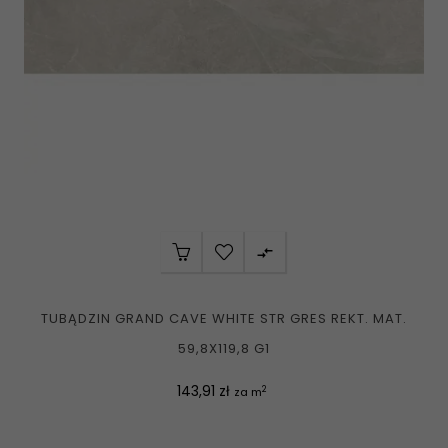

TUBĄDZIN GRAND CAVE WHITE STR GRES REKT. MAT.
59,8X119,8 G1
Cena
143,91 zł
2
za m