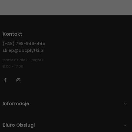
Kontakt
(+48)
798-946-445
sklep@abcplytki.pl
poniedziałek - piątek
8:00 - 17:00
Facebook
Instagram
Informacje

Biuro Obsługi
