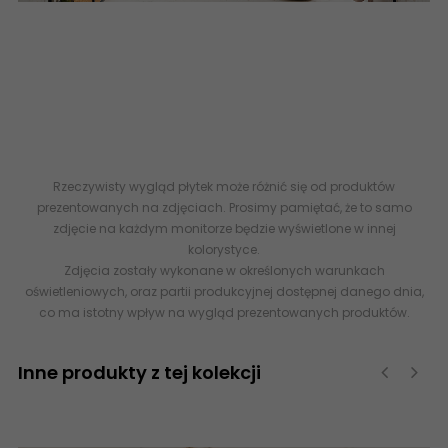
Płytki ceramiczne, gres szkliwiony matowy i polerowany w
rozmiarach 60x60 oraz 60x120 uzupełniony dekoracjami
gresowymi Hexagon Hex - kolekcja płytki flizy imitujące
naturalny kamień oraz
drewnopodobne płytki
gresowe
rektyfikowane -
płytki kamieniopodobne
- DP-02-612-0441-
0509-1-014 DOMINO (Tubądzin) Senja Wood Hex Mat Dekoracja
Gresowa 44,1x50,9 5900199246201
Rzeczywisty wygląd płytek może różnić się od produktów
prezentowanych na zdjęciach. Prosimy pamiętać, że to samo
zdjęcie na każdym monitorze będzie wyświetlone w innej
kolorystyce.
Zdjęcia zostały wykonane w określonych warunkach
oświetleniowych, oraz partii produkcyjnej dostępnej danego dnia,
co ma istotny wpływ na wygląd prezentowanych produktów.
Inne produkty z tej kolekcji
‹
›