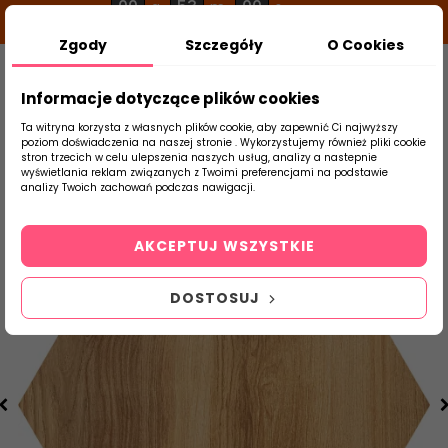
00
53
00
g
m
s
Zgody
Szczegóły
O Cookies
0
Szukaj
Informacje dotyczące plików cookies
Ta witryna korzysta z własnych plików cookie, aby zapewnić Ci najwyższy
poziom doświadczenia na naszej stronie . Wykorzystujemy również pliki cookie
stron trzecich w celu ulepszenia naszych usług, analizy a nastepnie
Strona Główna
Salon / Taras
DOMINO
wyświetlania reklam związanych z Twoimi preferencjami na podstawie
produktu
analizy Twoich zachowań podczas nawigacji.
AKCEPTUJ WSZYSTKIE
DOSTOSUJ