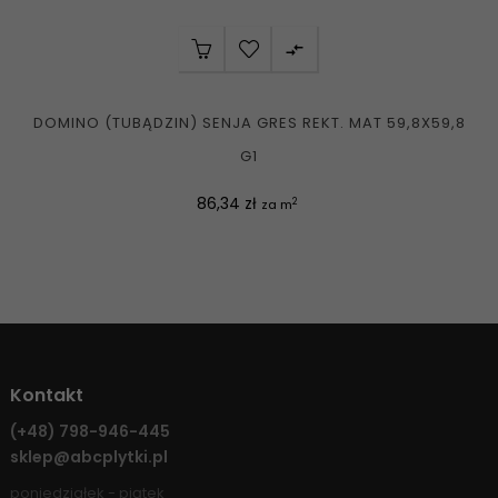

DOMINO (TUBĄDZIN) SENJA GRES REKT. MAT 59,8X59,8
G1
Cena
86,34 zł
2
za m
Kontakt
(+48)
798-946-445
sklep@abcplytki.pl
poniedziałek - piątek