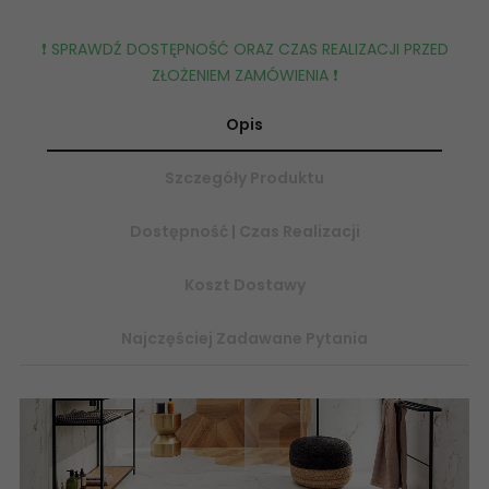
❗️ SPRAWDŹ DOSTĘPNOŚĆ ORAZ CZAS REALIZACJI PRZED
ZŁOŻENIEM ZAMÓWIENIA ❗️
Opis
Szczegóły Produktu
Dostępność | Czas Realizacji
Koszt Dostawy
Najczęściej Zadawane Pytania