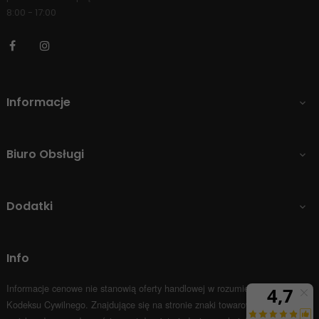
8:00 - 17:00
Facebook
Instagram
Informacje

Biuro Obsługi

Dodatki

Info
Informacje cenowe nie stanowią oferty handlowej w rozumieniu Art.66 par.1
Kodeksu Cywilnego.
Znajdujące się na stronie znaki towarowe i nazwy firm