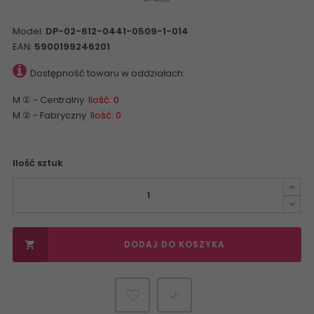
Model:
DP-02-612-0441-0509-1-014
EAN:
5900199246201
Dostępność towaru w oddziałach:
M ① - Centralny
Ilość: 0
M ② - Fabryczny
Ilość: 0
Ilość sztuk
DODAJ DO KOSZYKA

