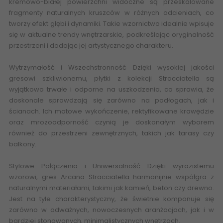
kremowo-białej powierzchni widoczne są przeskalowane
fragmenty naturalnych kruszców w różnych odcieniach, co
tworzy efekt głębi i dynamiki. Takie wzornictwo idealnie wpisuje
się w aktualne trendy wnętrzarskie, podkreślając oryginalność
przestrzeni i dodając jej artystycznego charakteru.
Wytrzymałość i Wszechstronność Dzięki wysokiej jakości
gresowi szkliwionemu, płytki z kolekcji Stracciatella są
wyjątkowo trwałe i odporne na uszkodzenia, co sprawia, że
doskonale sprawdzają się zarówno na podłogach, jak i
ścianach. Ich matowe wykończenie, rektyfikowane krawędzie
oraz mrozoodporność czynią je doskonałym wyborem
również do przestrzeni zewnętrznych, takich jak tarasy czy
balkony.
Stylowe Połączenia i Uniwersalność Dzięki wyrazistemu
wzorowi, gres Arcana Stracciatella harmonijnie współgra z
naturalnymi materiałami, takimi jak kamień, beton czy drewno.
Jest na tyle charakterystyczny, że świetnie komponuje się
zarówno w odważnych, nowoczesnych aranżacjach, jak i w
bardziej stonowanych, minimalistycznych wnętrzach.