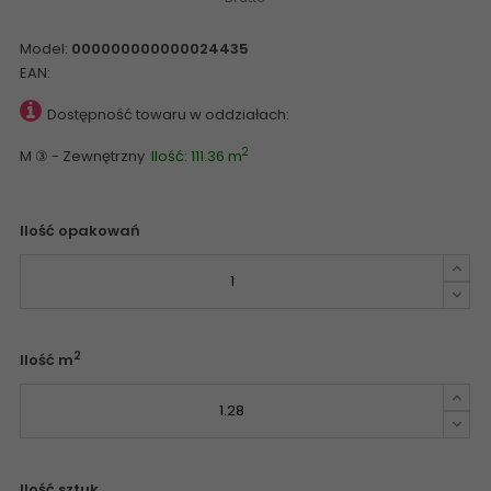
Model:
000000000000024435
EAN:
Dostępność towaru w oddziałach:
2
M ③ - Zewnętrzny
Ilość: 111.36 m
Ilość opakowań
2
Ilość m
Ilość sztuk