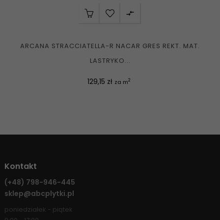

ARCANA STRACCIATELLA-R NACAR GRES REKT. MAT.
LASTRYKO...
Cena
129,15 zł
2
za m
Kontakt
(+48)
798-946-445
sklep@abcplytki.pl
poniedziałek - piątek