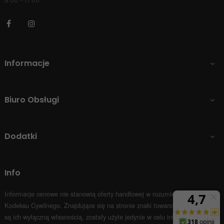
8:00 - 17:00
Facebook
Instagram
Informacje

Biuro Obsługi

Dodatki

Info
Informacje cenowe nie stanowią oferty handlowej w rozumieniu Art.66 par.1
Kodeksu Cywilnego.
Znajdujące się na stronie znaki towarowe i nazwy firm
są ich wyłączną własnością, zostały użyte jedynie w celu informacyjnym.