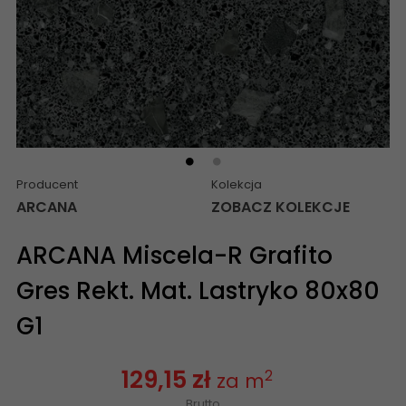
Producent
Kolekcja
ARCANA
ZOBACZ KOLEKCJE
ARCANA Miscela-R Grafito
Gres Rekt. Mat. Lastryko 80x80
G1
129,15 zł
2
za m
Brutto