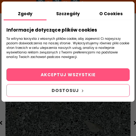
19
31
20
g
m
s
Zgody
Szczegóły
O Cookies
0
Szukaj
Informacje dotyczące plików cookies
Ta witryna korzysta z własnych plików cookie, aby zapewnić Ci najwyższy
poziom doświadczenia na naszej stronie . Wykorzystujemy również pliki cookie
stron trzecich w celu ulepszenia naszych usług, analizy a nastepnie
Strona Główna
Salon / Taras
Arcana
wyświetlania reklam związanych z Twoimi preferencjami na podstawie
produktu
analizy Twoich zachowań podczas nawigacji.
AKCEPTUJ WSZYSTKIE
DOSTOSUJ