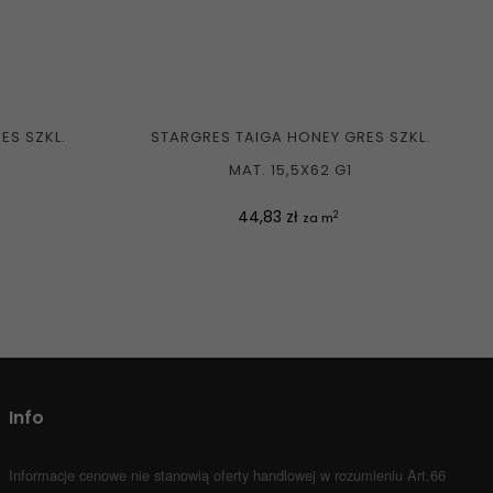
ES SZKL.
STARGRES TAIGA HONEY GRES SZKL.
MAT. 15,5X62 G1
Cena
44,83 zł
2
za m
Info
Informacje cenowe nie stanowią oferty handlowej w rozumieniu Art.66