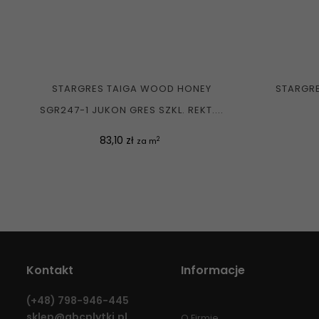
STARGRES TAIGA WOOD HONEY
STARGRE
SGR247-1 JUKON GRES SZKL. REKT....
Cena
83,10 zł
2
za m
Kontakt
Informacje
(+48)
798-946-445
sklep@abcplytki.pl
O Firmie