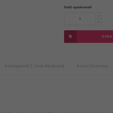
Ilość opakowań
DODA

Dostępność | Czas Realizacji
Koszt Dostawy
5901503218723 5901503230862