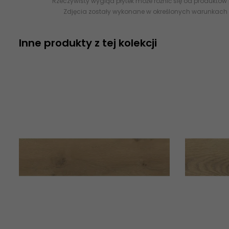
Rzeczywisty wygląd płytek może różnić się od produktów
Zdjęcia zostały wykonane w określonych warunkach 
Inne produkty z tej kolekcji