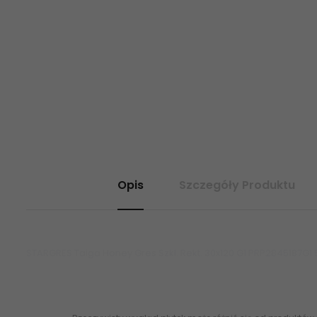
Opis
Szczegóły Produktu
STARGRES Taiga Honey Gres Szkl. Rekt. 30x120 G1
PRP2845187G1 