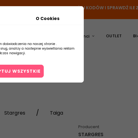
- DODAJ PRODUKT DO KOSZYKA, UŻYJ KODÓW I SPRAWDŹ IL
O Cookies
OUTLET
Bl
atura
Ceramika
Producenci
m doświadczenia na naszej stronie .
usług, analizy a nastepnie wyświetlania reklam
czas nawigacji.
PTUJ WSZYSTKIE
Kontakt
Stargres
Taiga
Producent
STARGRES