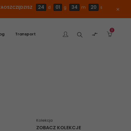
24
01
34
20
E ZAOSZCZĘDZISZ
d
g
m
s
close
0
Szukaj

og
Transport
produktu
Kolekcja
ZOBACZ KOLEKCJE