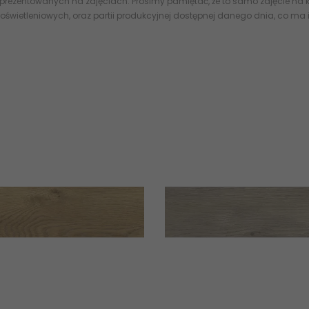
 prezentowanych na zdjęciach. Prosimy pamiętać, że to samo zdjęcie na k
oświetleniowych, oraz partii produkcyjnej dostępnej danego dnia, co ma