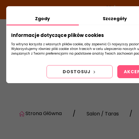
DODATKOWY RABAT Z KODEM:
NEWLOOK26
/
TUBADZIN
Zgody
Szczegóły
Informacje dotyczące plików cookies
Płytki
Arm
Ta witryna korzysta z własnych plików cookie, aby zapewnić Ci najwyższy pozio
Wykorzystujemy również pliki cookie stron trzecich w celu ulepszenia naszych 
związanych z Twoimi preferencjami na podstawie analizy Twoich zachowań pod
DOSTOSUJ
AKCE
Strona Główna
Salon / Taras