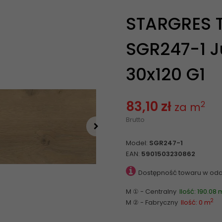
STARGRES 
SGR247-1 Ju
30x120 G1
83,10 zł
2
za m
Brutto
Model:
SGR247-1
EAN:
5901503230862
Dostępność towaru w odd
M ① - Centralny
Ilość: 190.08 
2
M ② - Fabryczny
Ilość: 0 m