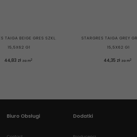
S TAIGA BEIGE GRES SZKL.
STARGRES TAIGA GREY GR
15,5X62 G1
15,5X62 G1
Cena
Cena
44,83 zł
44,35 zł
2
2
za m
za m
Biuro Obsługi
Dodatki
Contact
Producenci