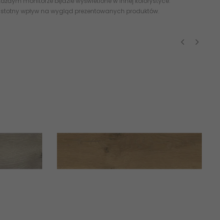
ażdym monitorze będzie wyświetlone w innej kolorystyce.
 istotny wpływ na wygląd prezentowanych produktów.
‹
›